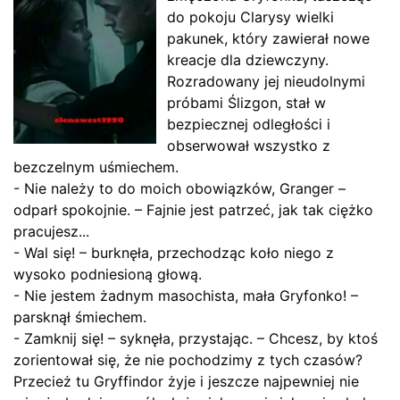
do pokoju Clarysy wielki
pakunek, który zawierał nowe
kreacje dla dziewczyny.
Rozradowany jej nieudolnymi
próbami Ślizgon, stał w
bezpiecznej odległości i
obserwował wszystko z
bezczelnym uśmiechem.
- Nie należy to do moich obowiązków, Granger –
odparł spokojnie. – Fajnie jest patrzeć, jak tak ciężko
pracujesz...
- Wal się! – burknęła, przechodząc koło niego z
wysoko podniesioną głową.
- Nie jestem żadnym masochista, mała Gryfonko! –
parsknął śmiechem.
- Zamknij się! – syknęła, przystając. – Chcesz, by ktoś
zorientował się, że nie pochodzimy z tych czasów?
Przecież tu Gryffindor żyje i jeszcze najpewniej nie