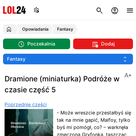
Opowiadania
Fantasy
Poczekalnia
Dodaj
Dramione (miniaturka) Podróże w
czasie część 5
Poprzednie części
- Może wreszcie przestałbyś się
tak na mnie gapić, Malfoy, tylko
byś mi pomógł, co? – warknęła
zmęczona Gryfonka, taszcząc