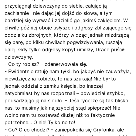
przyciągnął dziewczynę do siebie, całując ją
zachłannie i nie dając jej dojść do słowa, a tym
bardziej się wyrwać i zdzielić go jakimś zaklęciem. W
chwilę później oboje usłyszeli odgłosy zbliżającego się
oddziałku zbrojnych, którzy widząc jednak mizdrzącą
się parę, po kilku chwilach pogwizdywania, ruszają
dalej. Gdy tylko odgłosy kopyt umilkły, Draco puścił
dziewczynę.
- Co ty robisz? – zdenerwowała się.
- Ewidentnie ratuję nam tyłki, bo jakbyś nie zauważyła,
niewdzięczna kobieto, to nas szukają! Nie był to
jednak oddział z zamku księcia, bo inaczej
natychmiast by nas rozpoznali – powiedział szybko,
podsadzając ją na siodło. – Jeśli rycerze są tak blisko
nas, to musimy jak najszybciej stąd spieprzać! Nie
wolno nam tu zostawać dłużej niż to faktycznie
potrzebne... O nie! Tylko ne to!
- Co? O co chodzi? – zaniepokoiła się Gryfonka, ale