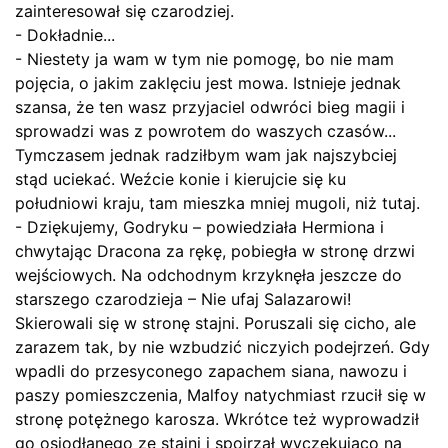
zainteresował się czarodziej.
- Dokładnie...
- Niestety ja wam w tym nie pomogę, bo nie mam
pojęcia, o jakim zaklęciu jest mowa. Istnieje jednak
szansa, że ten wasz przyjaciel odwróci bieg magii i
sprowadzi was z powrotem do waszych czasów...
Tymczasem jednak radziłbym wam jak najszybciej
stąd uciekać. Weźcie konie i kierujcie się ku
południowi kraju, tam mieszka mniej mugoli, niż tutaj.
- Dziękujemy, Godryku – powiedziała Hermiona i
chwytając Dracona za rękę, pobiegła w stronę drzwi
wejściowych. Na odchodnym krzyknęła jeszcze do
starszego czarodzieja – Nie ufaj Salazarowi!
Skierowali się w stronę stajni. Poruszali się cicho, ale
zarazem tak, by nie wzbudzić niczyich podejrzeń. Gdy
wpadli do przesyconego zapachem siana, nawozu i
paszy pomieszczenia, Malfoy natychmiast rzucił się w
stronę potężnego karosza. Wkrótce też wyprowadził
go osiodłanego ze stajni i spojrzał wyczekująco na