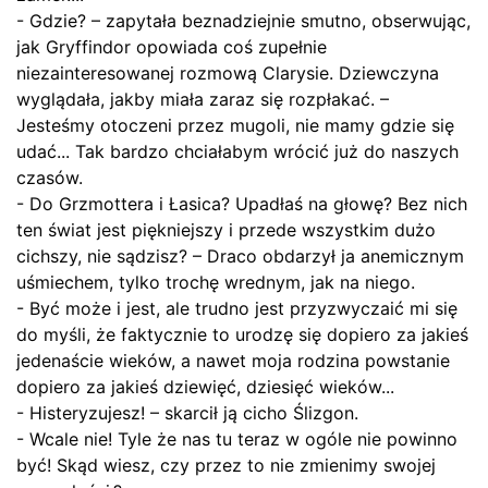
- Gdzie? – zapytała beznadziejnie smutno, obserwując,
jak Gryffindor opowiada coś zupełnie
niezainteresowanej rozmową Clarysie. Dziewczyna
wyglądała, jakby miała zaraz się rozpłakać. –
Jesteśmy otoczeni przez mugoli, nie mamy gdzie się
udać... Tak bardzo chciałabym wrócić już do naszych
czasów.
- Do Grzmottera i Łasica? Upadłaś na głowę? Bez nich
ten świat jest piękniejszy i przede wszystkim dużo
cichszy, nie sądzisz? – Draco obdarzył ja anemicznym
uśmiechem, tylko trochę wrednym, jak na niego.
- Być może i jest, ale trudno jest przyzwyczaić mi się
do myśli, że faktycznie to urodzę się dopiero za jakieś
jedenaście wieków, a nawet moja rodzina powstanie
dopiero za jakieś dziewięć, dziesięć wieków...
- Histeryzujesz! – skarcił ją cicho Ślizgon.
- Wcale nie! Tyle że nas tu teraz w ogóle nie powinno
być! Skąd wiesz, czy przez to nie zmienimy swojej