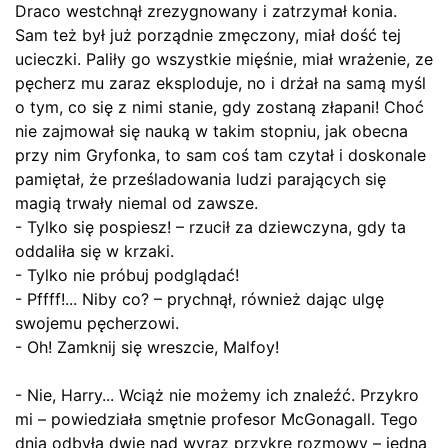
Draco westchnął zrezygnowany i zatrzymał konia.
Sam też był już porządnie zmęczony, miał dość tej
ucieczki. Paliły go wszystkie mięśnie, miał wrażenie, ze
pęcherz mu zaraz eksploduje, no i drżał na samą myśl
o tym, co się z nimi stanie, gdy zostaną złapani! Choć
nie zajmował się nauką w takim stopniu, jak obecna
przy nim Gryfonka, to sam coś tam czytał i doskonale
pamiętał, że prześladowania ludzi parających się
magią trwały niemal od zawsze.
- Tylko się pospiesz! – rzucił za dziewczyna, gdy ta
oddaliła się w krzaki.
- Tylko nie próbuj podglądać!
- Pffff!... Niby co? – prychnął, również dając ulgę
swojemu pęcherzowi.
- Oh! Zamknij się wreszcie, Malfoy!
- Nie, Harry... Wciąż nie możemy ich znaleźć. Przykro
mi – powiedziała smętnie profesor McGonagall. Tego
dnia odbyła dwie nad wyraz przykre rozmowy – jedną