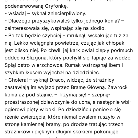
podenerwowaną Gryfonkę.
- wsiadaj – syknął zniecierpliwiony.
- Dlaczego przyszykowałeś tylko jednego konia? –
zainteresowała się, wspinając się na siodło.
- Bo tak będzie szybciej – mruknął, wskakując tuż za
nią. Lekko wciągnęła powietrze, czując jak chłopak
jest blisko niej. Po chwili jej kark owiał ciepły podmuch
oddechu Ślizgona, który pochylił się, łapiąc za wodze.
Spiął ostro wierzchowca. Rumak wstrząsnął łbem i
szybkim kłusem wyjechał na dziedziniec.
- Cholera! – syknął Draco, widząc, że strażnicy
zastawiają im wyjazd przez Bramę Główną. Zawrócił
konia aż pod stajnie. – Trzymaj się! – szepnął
przestraszonej dziewczynie do ucha, a następnie wbił
ogierowi pięty w boki. Po dziedzińcu poniosło się
rżenie zwierzęcia, które niemal cwałem ruszyło w
stronę kamiennej bramy, po drodze tratując trzech
strażników i pięknym długim skokiem pokonując