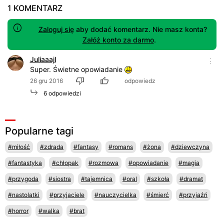
1 KOMENTARZ
Zaloguj się
aby dodać komentarz. Nie masz konta?
Załóż konto za darmo
.
Juliaaajl
Super. Świetne opowiadanie
26 gru 2016
odpowiedz
6 odpowiedzi
Popularne tagi
#miłość
#zdrada
#fantasy
#romans
#żona
#dziewczyna
#fantastyka
#chłopak
#rozmowa
#opowiadanie
#magia
#przygoda
#siostra
#tajemnica
#oral
#szkoła
#dramat
#nastolatki
#przyjaciele
#nauczycielka
#śmierć
#przyjaźń
#horror
#walka
#brat