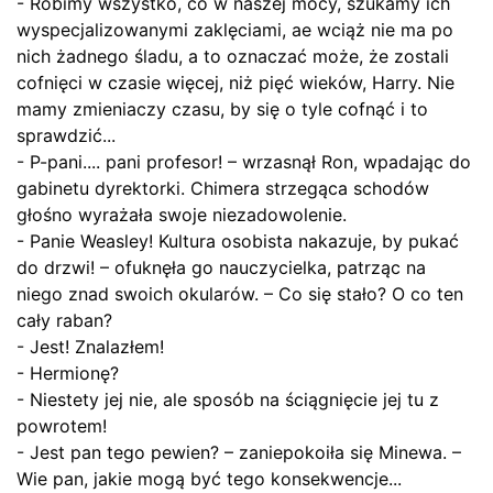
- Robimy wszystko, co w naszej mocy, szukamy ich
wyspecjalizowanymi zaklęciami, ae wciąż nie ma po
nich żadnego śladu, a to oznaczać może, że zostali
cofnięci w czasie więcej, niż pięć wieków, Harry. Nie
mamy zmieniaczy czasu, by się o tyle cofnąć i to
sprawdzić...
- P-pani.... pani profesor! – wrzasnął Ron, wpadając do
gabinetu dyrektorki. Chimera strzegąca schodów
głośno wyrażała swoje niezadowolenie.
- Panie Weasley! Kultura osobista nakazuje, by pukać
do drzwi! – ofuknęła go nauczycielka, patrząc na
niego znad swoich okularów. – Co się stało? O co ten
cały raban?
- Jest! Znalazłem!
- Hermionę?
- Niestety jej nie, ale sposób na ściągnięcie jej tu z
powrotem!
- Jest pan tego pewien? – zaniepokoiła się Minewa. –
Wie pan, jakie mogą być tego konsekwencje...