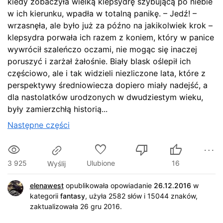
kiedy zobaczyła wielką klepsydrę szybującą po niebie
w ich kierunku, wpadła w totalną panikę. – Jedź! –
wrzasnęła, ale było już za późno na jakikolwiek krok –
klepsydra porwała ich razem z koniem, który w panice
wywrócił szaleńczo oczami, nie mogąc się inaczej
poruszyć i zarżał żałośnie. Biały blask oślepił ich
częściowo, ale i tak widzieli niezliczone lata, które z
perspektywy średniowiecza dopiero miały nadejść, a
dla nastolatków urodzonych w dwudziestym wieku,
były zamierzchłą historią...
Następne części
3 925
Ulubione
16
Wyślij
elenawest
opublikowała opowiadanie
26.12.2016
w
kategorii
fantasy
,
użyła 2582 słów i 15044 znaków
,
zaktualizowała 26 gru 2016.