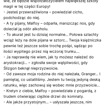
wie, że będzie współzałożycielem największej szkoły
magii w tej części Europy!
- Jesteś przewrażliwiona – powiedział cicho,
podchodząc do niej.
- A ty pijany, Malfoy – odparła, marszcząc nos, gdy
doleciał ją odór alkoholu.
- To akurat jest tu dzisiaj normalne... Połowa szlachty
wciąż leży na dole pijana w sztorc... Twoja księżniczka
pewnie też jeszcze sobie trochę pośpi, sądząc po
ilości wypitego przez nią wczoraj trunku....
- Ja naprawdę nie wiem, jak ty możesz należeć do
arystokracji... – zgłosiła swoje wątpliwości, gdy
Ślizgon beknął nieprzyzwoicie.
- Od zawsze moja rodzina do niej należała, Granger... I
pamiętaj, co ustaliliśmy. Jestem tu twoją jedyną deską
ratunku, więc zachowuj się wobec mnie przyzwoicie...
- Kretyn z ciebie, Malfoy – powiedziała z pogardą, z
trudem otwierając ciężkie drzwi do komnaty.
- Ale jakże przystojnym... – usłyszała jeszcze, nim