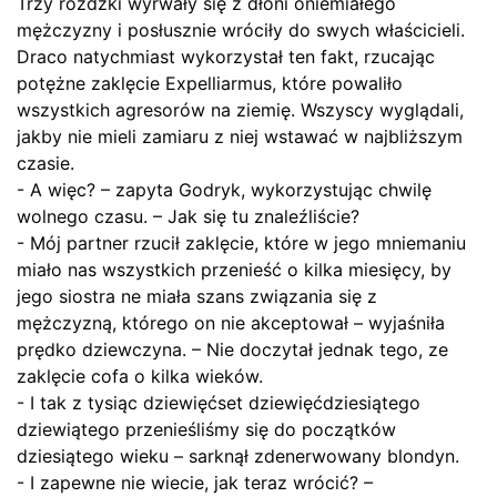
Trzy różdżki wyrwały się z dłoni oniemiałego
mężczyzny i posłusznie wróciły do swych właścicieli.
Draco natychmiast wykorzystał ten fakt, rzucając
potężne zaklęcie Expelliarmus, które powaliło
wszystkich agresorów na ziemię. Wszyscy wyglądali,
jakby nie mieli zamiaru z niej wstawać w najbliższym
czasie.
- A więc? – zapyta Godryk, wykorzystując chwilę
wolnego czasu. – Jak się tu znaleźliście?
- Mój partner rzucił zaklęcie, które w jego mniemaniu
miało nas wszystkich przenieść o kilka miesięcy, by
jego siostra ne miała szans związania się z
mężczyzną, którego on nie akceptował – wyjaśniła
prędko dziewczyna. – Nie doczytał jednak tego, ze
zaklęcie cofa o kilka wieków.
- I tak z tysiąc dziewięćset dziewięćdziesiątego
dziewiątego przenieśliśmy się do początków
dziesiątego wieku – sarknął zdenerwowany blondyn.
- I zapewne nie wiecie, jak teraz wrócić? –