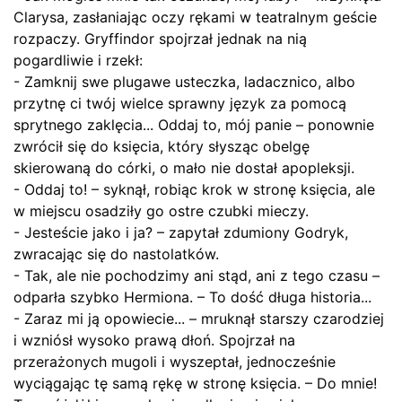
Clarysa, zasłaniając oczy rękami w teatralnym geście
rozpaczy. Gryffindor spojrzał jednak na nią
pogardliwie i rzekł:
- Zamknij swe plugawe usteczka, ladacznico, albo
przytnę ci twój wielce sprawny język za pomocą
sprytnego zaklęcia... Oddaj to, mój panie – ponownie
zwrócił się do księcia, który słysząc obelgę
skierowaną do córki, o mało nie dostał apopleksji.
- Oddaj to! – syknął, robiąc krok w stronę księcia, ale
w miejscu osadziły go ostre czubki mieczy.
- Jesteście jako i ja? – zapytał zdumiony Godryk,
zwracając się do nastolatków.
- Tak, ale nie pochodzimy ani stąd, ani z tego czasu –
odparła szybko Hermiona. – To dość długa historia...
- Zaraz mi ją opowiecie... – mruknął starszy czarodziej
i wzniósł wysoko prawą dłoń. Spojrzał na
przerażonych mugoli i wyszeptał, jednocześnie
wyciągając tę samą rękę w stronę księcia. – Do mnie!