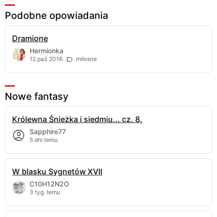
Podobne opowiadania
Dramione
Hermionka
12 paź 2016
miłosne
Nowe fantasy
Królewna Śnieżka i siedmiu... cz. 8.
Sapphire77
5 dni temu
W blasku Sygnetów XVII
C10H12N2O
3 tyg. temu