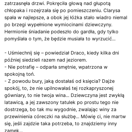
zatrzasnęła drzwi. Pokręciła głową nad głupotą
chłopaka i rozejrzała się po pomieszczeniu. Clarysa
spała w najlepsze, a obok jej łóżka stało wiadro niemal
po brzegi wypełnione wymiocinami dziewczyny.
Hermionie śniadanie podeszło do gardła, gdy tylko
pomyślała o tym, że będzie musiała to wyrzucić...
- Uśmiechnij się – powiedział Draco, kiedy kilka dni
później siedzieli razem nad jeziorem.
- Nie potrafię – odparła smętnie, wpatrzona w
spokojną toń.
- Z powodu bury, jaką dostałaś od księcia? Dajże
spokój, to, że nie upilnowałaś tej rozkapryszonej
gówniary, to nie twoja wina... Dziewczyna jest zwykłą
latawicą, a jej zawszony tatulek po prostu tego nie
dostrzega, bo tak mu wygodnie, zwalając winy za
przewinienia córeczki na służbę... Mówię ci, nie martw
się, jeśli zajdzie taka potrzeba, to znajdziemy inny
zamek...