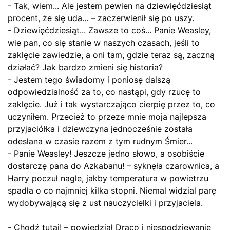
- Tak, wiem... Ale jestem pewien na dziewięćdziesiąt
procent, że się uda... – zaczerwienił się po uszy.
- Dziewięćdziesiąt... Zawsze to coś... Panie Weasley,
wie pan, co się stanie w naszych czasach, jeśli to
zaklęcie zawiedzie, a oni tam, gdzie teraz są, zaczną
działać? Jak bardzo zmieni się historia?
- Jestem tego świadomy i poniosę dalszą
odpowiedzialność za to, co nastąpi, gdy rzucę to
zaklęcie. Już i tak wystarczająco cierpię przez to, co
uczyniłem. Przecież to przeze mnie moja najlepsza
przyjaciółka i dziewczyna jednocześnie została
odesłana w czasie razem z tym rudnym Śmier...
- Panie Weasley! Jeszcze jedno słowo, a osobiście
dostarczę pana do Azkabanu! – syknęła czarownica, a
Harry poczuł nagle, jakby temperatura w powietrzu
spadła o co najmniej kilka stopni. Niemal widzial parę
wydobywającą się z ust nauczycielki i przyjaciela.
- Chodź tutaj! – powiedział Draco i niespodziewanie