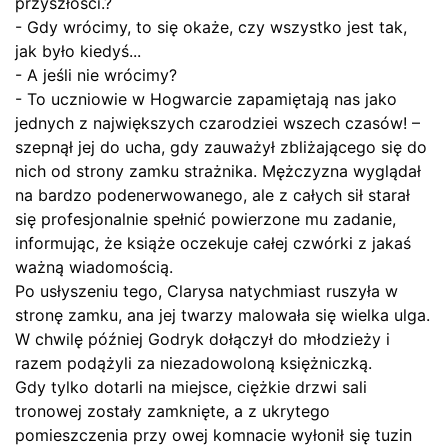
przyszłości.?
- Gdy wrócimy, to się okaże, czy wszystko jest tak,
jak było kiedyś...
- A jeśli nie wrócimy?
- To uczniowie w Hogwarcie zapamiętają nas jako
jednych z największych czarodziei wszech czasów! –
szepnął jej do ucha, gdy zauważył zbliżającego się do
nich od strony zamku strażnika. Mężczyzna wyglądał
na bardzo podenerwowanego, ale z całych sił starał
się profesjonalnie spełnić powierzone mu zadanie,
informując, że książe oczekuje całej czwórki z jakaś
ważną wiadomością.
Po usłyszeniu tego, Clarysa natychmiast ruszyła w
stronę zamku, ana jej twarzy malowała się wielka ulga.
W chwilę później Godryk dołączył do młodzieży i
razem podążyli za niezadowoloną księżniczką.
Gdy tylko dotarli na miejsce, ciężkie drzwi sali
tronowej zostały zamknięte, a z ukrytego
pomieszczenia przy owej komnacie wyłonił się tuzin