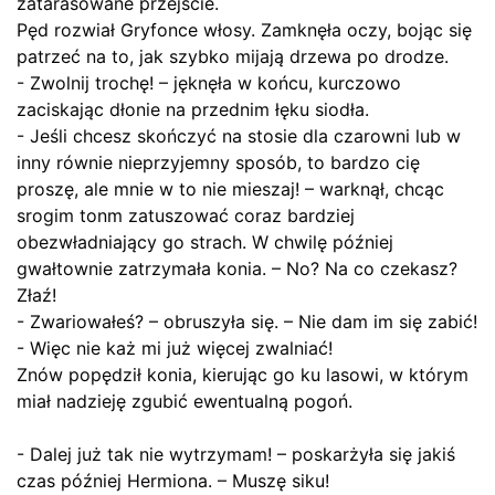
zatarasowane przejście.
Pęd rozwiał Gryfonce włosy. Zamknęła oczy, bojąc się
patrzeć na to, jak szybko mijają drzewa po drodze.
- Zwolnij trochę! – jęknęła w końcu, kurczowo
zaciskając dłonie na przednim łęku siodła.
- Jeśli chcesz skończyć na stosie dla czarowni lub w
inny równie nieprzyjemny sposób, to bardzo cię
proszę, ale mnie w to nie mieszaj! – warknął, chcąc
srogim tonm zatuszować coraz bardziej
obezwładniający go strach. W chwilę później
gwałtownie zatrzymała konia. – No? Na co czekasz?
Złaź!
- Zwariowałeś? – obruszyła się. – Nie dam im się zabić!
- Więc nie każ mi już więcej zwalniać!
Znów popędził konia, kierując go ku lasowi, w którym
miał nadzieję zgubić ewentualną pogoń.
- Dalej już tak nie wytrzymam! – poskarżyła się jakiś
czas później Hermiona. – Muszę siku!