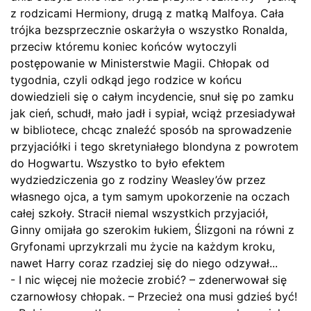
z rodzicami Hermiony, drugą z matką Malfoya. Cała
trójka bezsprzecznie oskarżyła o wszystko Ronalda,
przeciw któremu koniec końców wytoczyli
postępowanie w Ministerstwie Magii. Chłopak od
tygodnia, czyli odkąd jego rodzice w końcu
dowiedzieli się o całym incydencie, snuł się po zamku
jak cień, schudł, mało jadł i sypiał, wciąż przesiadywał
w bibliotece, chcąc znaleźć sposób na sprowadzenie
przyjaciółki i tego skretyniałego blondyna z powrotem
do Hogwartu. Wszystko to było efektem
wydziedziczenia go z rodziny Weasley’ów przez
własnego ojca, a tym samym upokorzenie na oczach
całej szkoły. Stracił niemal wszystkich przyjaciół,
Ginny omijała go szerokim łukiem, Ślizgoni na równi z
Gryfonami uprzykrzali mu życie na każdym kroku,
nawet Harry coraz rzadziej się do niego odzywał...
- I nic więcej nie możecie zrobić? – zdenerwował się
czarnowłosy chłopak. – Przecież ona musi gdzieś być!