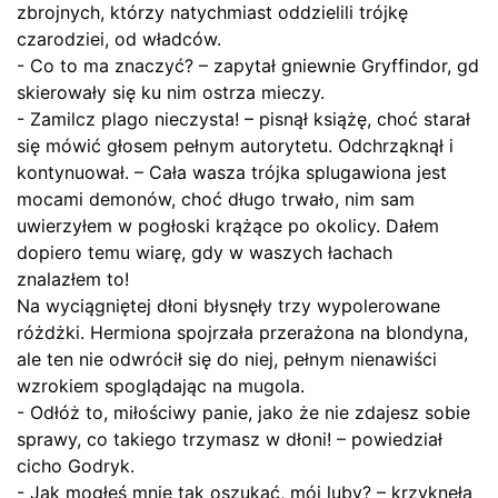
zbrojnych, którzy natychmiast oddzielili trójkę
czarodziei, od władców.
- Co to ma znaczyć? – zapytał gniewnie Gryffindor, gd
skierowały się ku nim ostrza mieczy.
- Zamilcz plago nieczysta! – pisnął książę, choć starał
się mówić głosem pełnym autorytetu. Odchrząknął i
kontynuował. – Cała wasza trójka splugawiona jest
mocami demonów, choć długo trwało, nim sam
uwierzyłem w pogłoski krążące po okolicy. Dałem
dopiero temu wiarę, gdy w waszych łachach
znalazłem to!
Na wyciągniętej dłoni błysnęły trzy wypolerowane
różdżki. Hermiona spojrzała przerażona na blondyna,
ale ten nie odwrócił się do niej, pełnym nienawiści
wzrokiem spoglądając na mugola.
- Odłóż to, miłościwy panie, jako że nie zdajesz sobie
sprawy, co takiego trzymasz w dłoni! – powiedział
cicho Godryk.
- Jak mogłeś mnie tak oszukać, mój luby? – krzyknęła