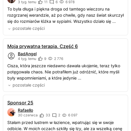
3 tyg. temu
11
6
6 978
To była długa i piękna droga od tamtego wieczoru na
rozgrzanej werandzie, aż po chwile, gdy nasz świat skurczył
się do rozmiarów łóżka w sypialni. Wszystko działo się ...
pozostałe części
Moja prywatna terapia. Część 6
BadAngel
4 tyg. temu
9
2 776
Cisza, która jeszcze niedawno dawała ukojenie, teraz tylko
potęgowała chaos. Nie potrafiłem już odróżnić, które myśli
były wspomnieniami, a które jedynie ...
pozostałe części
Sponsor 25
Rafaello
30 czerwca
33
2
6 097
Stałam przed lustrem w łazience, wpatrując się w swoje
odbicie. W moich oczach szkliły się łzy, ale za wszelką cenę