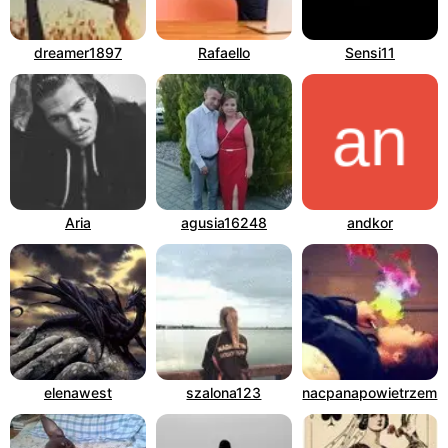
dreamer1897
Rafaello
Sensi11
Aria
agusia16248
andkor
elenawest
szalona123
nacpanapowietrzem