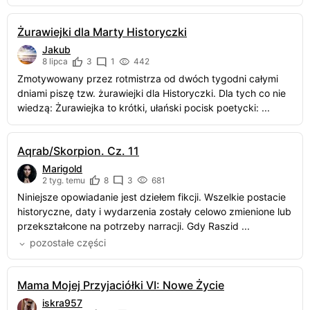
Żurawiejki dla Marty Historyczki
Jakub
8 lipca
3
1
442
Zmotywowany przez rotmistrza od dwóch tygodni całymi
dniami piszę tzw. żurawiejki dla Historyczki. Dla tych co nie
wiedzą: Żurawiejka to krótki, ułański pocisk poetycki: ...
Aqrab/Skorpion. Cz. 11
Marigold
2 tyg. temu
8
3
681
Niniejsze opowiadanie jest dziełem fikcji. Wszelkie postacie
historyczne, daty i wydarzenia zostały celowo zmienione lub
przekształcone na potrzeby narracji. Gdy Raszid ...
pozostałe części
Mama Mojej Przyjaciółki VI: Nowe Życie
iskra957