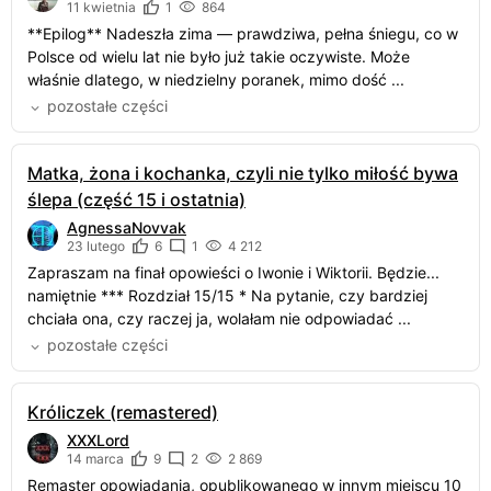
11 kwietnia
1
864
**Epilog** Nadeszła zima — prawdziwa, pełna śniegu, co w
Polsce od wielu lat nie było już takie oczywiste. Może
właśnie dlatego, w niedzielny poranek, mimo dość ...
pozostałe części
Matka, żona i kochanka, czyli nie tylko miłość bywa
ślepa (część 15 i ostatnia)
AgnessaNovvak
23 lutego
6
1
4 212
Zapraszam na finał opowieści o Iwonie i Wiktorii. Będzie...
namiętnie *** Rozdział 15/15 * Na pytanie, czy bardziej
chciała ona, czy raczej ja, wolałam nie odpowiadać ...
pozostałe części
Króliczek (remastered)
XXXLord
14 marca
9
2
2 869
Remaster opowiadania, opublikowanego w innym miejscu 10