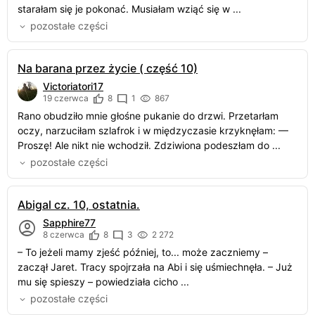
starałam się je pokonać. Musiałam wziąć się w ...
pozostałe części
Na barana przez życie ( część 10)
Victoriatori17
19 czerwca
8
1
867
Rano obudziło mnie głośne pukanie do drzwi. Przetarłam
oczy, narzuciłam szlafrok i w międzyczasie krzyknęłam: —
Proszę! Ale nikt nie wchodził. Zdziwiona podeszłam do ...
pozostałe części
Abigal cz. 10, ostatnia.
Sapphire77
8 czerwca
8
3
2 272
– To jeżeli mamy zjeść później, to... może zaczniemy –
zaczął Jaret. Tracy spojrzała na Abi i się uśmiechnęła. – Już
mu się spieszy – powiedziała cicho ...
pozostałe części