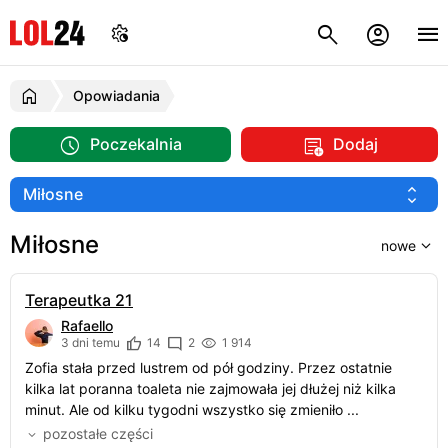
Opowiadania
Poczekalnia
Dodaj
Miłosne
Terapeutka 21
Rafaello
3 dni temu
14
2
1 914
Zofia stała przed lustrem od pół godziny. Przez ostatnie
kilka lat poranna toaleta nie zajmowała jej dłużej niż kilka
minut. Ale od kilku tygodni wszystko się zmieniło ...
pozostałe części