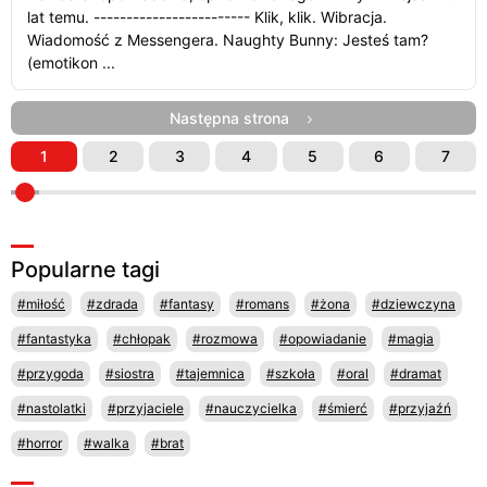
lat temu. ------------------------ Klik, klik. Wibracja.
Wiadomość z Messengera. Naughty Bunny: Jesteś tam?
(emotikon ...
Następna strona
1
2
3
4
5
6
7
Popularne tagi
#miłość
#zdrada
#fantasy
#romans
#żona
#dziewczyna
#fantastyka
#chłopak
#rozmowa
#opowiadanie
#magia
#przygoda
#siostra
#tajemnica
#szkoła
#oral
#dramat
#nastolatki
#przyjaciele
#nauczycielka
#śmierć
#przyjaźń
#horror
#walka
#brat