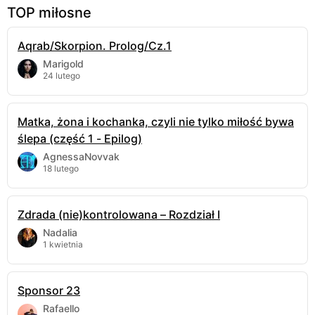
TOP miłosne
Aqrab/Skorpion. Prolog/Cz.1
Marigold
24 lutego
Matka, żona i kochanka, czyli nie tylko miłość bywa
ślepa (część 1 - Epilog)
AgnessaNovvak
18 lutego
Zdrada (nie)kontrolowana – Rozdział I
Nadalia
1 kwietnia
Sponsor 23
Rafaello