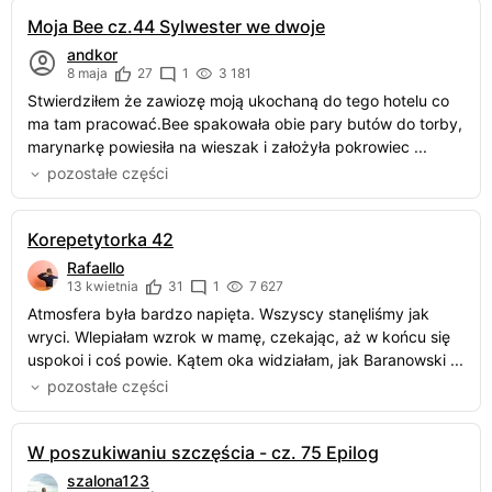
Moja Bee cz.44 Sylwester we dwoje
andkor
8 maja
27
1
3 181
Stwierdziłem że zawiozę moją ukochaną do tego hotelu co
ma tam pracować.Bee spakowała obie pary butów do torby,
marynarkę powiesiła na wieszak i założyła pokrowiec ...
pozostałe części
Korepetytorka 42
Rafaello
13 kwietnia
31
1
7 627
Atmosfera była bardzo napięta. Wszyscy stanęliśmy jak
wryci. Wlepiałam wzrok w mamę, czekając, aż w końcu się
uspokoi i coś powie. Kątem oka widziałam, jak Baranowski ...
pozostałe części
W poszukiwaniu szczęścia - cz. 75 Epilog
szalona123