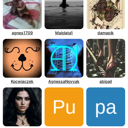
agnes1709
Malolata1
damapik
Kocwiaczek
AgnessaNovvak
abigail