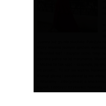
m
z
r
–
w
d
Bł
Joanna już go nie słuchała. Patrzyła 
który właśnie jednym gestem wymazał 
- Broniłaś się? - zapytał cicho, tuląc 
zaciska palce na jej marynarce. Musiał
- Można to tak ująć - szepnęła, jej gło
po prostu... To już nie ważne. Najważn
Kiwnął głową i pocałował ją we włosy.
- Wracamy - zdecydował, a ona komple
kąpieli. I dobrym bzykanku. Niestety...
Sala balowa pałacu Amalienborg oszał
iskier na wypolerowane parkiety, a z