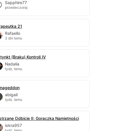
Sapphire77
przedwczoraj
rapeutka 21
Rafaello
3 dni temu
tynkt (Braku) Kontroli IV
Nadalia
tydz. temu
mageddon
abigail
tydz. temu
strzane Odbicie II: Gorączka Namiętności
iskra957
tydz. temu