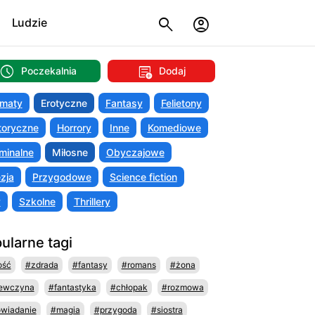
Ludzie
Poczekalnia
Dodaj
maty
Erotyczne
Fantasy
Felietony
toryczne
Horrory
Inne
Komediowe
minalne
Miłosne
Obyczajowe
zja
Przygodowe
Science fiction
y
Szkolne
Thrillery
ularne tagi
ość
#zdrada
#fantasy
#romans
#żona
ewczyna
#fantastyka
#chłopak
#rozmowa
wiadanie
#magia
#przygoda
#siostra