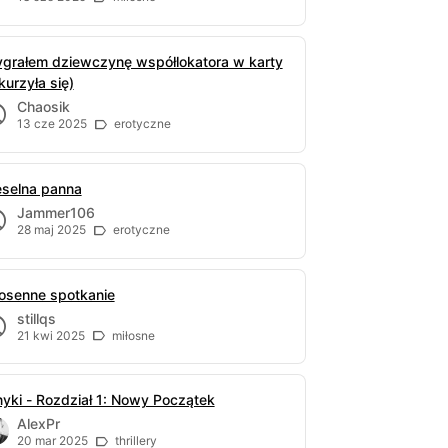
grałem dziewczynę współlokatora w karty
kurzyła się)
Chaosik
13 cze 2025
erotyczne
selna panna
Jammer106
28 maj 2025
erotyczne
osenne spotkanie
stillqs
21 kwi 2025
miłosne
yki - Rozdział 1: Nowy Początek
AlexPr
20 mar 2025
thrillery