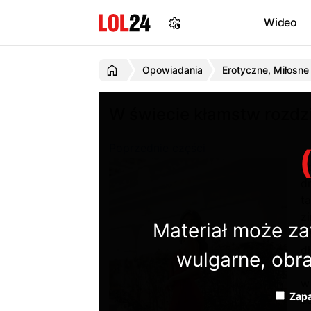
Wideo
Opowiadania
Erotyczne, Miłosne
W świecie kłamstw rozdzi
Poprzednie części
E
d
t
z
Materiał może za
c
d
wulgarne, obra
– 
w 
Zapa
J