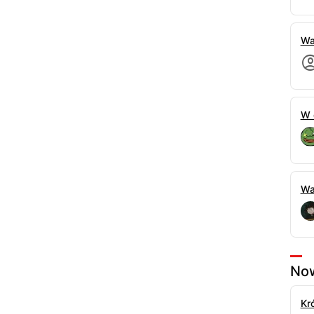
a natura. Nigdy nie skrzywdziłabym konia.
trzyma wodze.
e zadowolona z odpowiedzi, ale zanim rozmowa
Wa
uła na ramionach silne, znajome dłonie.
 wam porwać Joannę — głos Benedicta, niski i
pieszyło.
skich uszu. Benedict wyglądał obłędnie — krótkie
W 
ądał młodziej, drapieżniej.
nął, wirując z nią w rytm zmysłowej ballady.
jego nowego wyglądu. Wyglądasz...
a, rumieniąc się pod wpływem jego intensywnego
Wa
z się teraz porwać w ustronne miejsce? —
ciepły oddech wywołał u niej dreszcz, którego nie
bie zanurzyć, Joanno. Inaczej tu zwariuję.
ł ją z sali. Puste korytarze pałacu, wyłożone
zyki. Benedict wepchnął ją do jednej z mniejszych
Now
Kró