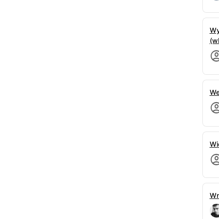
bie spojrzenia wszystkich obecnych – polska
ego ogiera, była tematem wieczoru.
Wy
anno — szepnęła Sophie, tuląc ją wylewnie. –
(w
 Cały czas zaciskałam za ciebie kciuki!
oanna dygnęła instynktownie, uśmiechając się
ała, machając ręką. — Jesteśmy przyjaciółkami,
We
 Małgorzata poruszała się z godnością, która
dawało się zastygać. Joanna natychmiast wykonała
Wi
jesteś niezwykle uzdolniona — powiedziała
iu pojawił się cień uznania. — Słyszałam jednak,
trudne. Jak ręka?
ść. Po prostu pokazałam mu, że to nie on
starając się, by jej głos nie zadrżał.
Wn
rzywdy? — brwi królowej uniosły się nieznacznie.