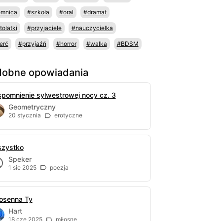
emnica
#szkoła
#oral
#dramat
tolatki
#przyjaciele
#nauczycielka
erć
#przyjaźń
#horror
#walka
#BDSM
obne opowiadania
pomnienie sylwestrowej nocy cz. 3
Geometryczny
20 stycznia
erotyczne
zystko
Speker
1 sie 2025
poezja
osenna Ty
Hart
18 cze 2025
miłosne