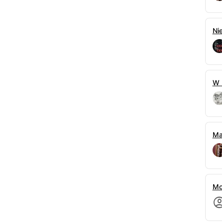
edziała jeszcze, że ten spokój był bardzo
Ni
istość dopadła ją w najmniej odpowiednim
dą, starając się skupić na rezerwacjach, gdy
spojrzenie. Błażej stał tam, oparty o blat, a jego
W 
jego głos był nienaturalnie spokojny.
ąd, zanim wezwę ochronę — odparła, nie
stu mnie przekreślasz po tym wszystkim? —
Ma
hwytając ją za rękę. Wyrywała się, sycząc z bólu i
ję cię, Asiu! Tak bardzo cię potrzebuję!
 się nie spodziewała. Błażej, ten dumny żołnierz,
 przed nią na środku hotelowego lobby,
szeni munduru wyciągnął małe, sfatygowane
Mo
patrząc na nią z dołu z taką błagalną nadzieją,