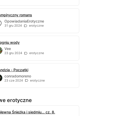
mpiryczny romans
OpowiadaniaErotyczne
31 gru 2024
erotyczne
ogniu wody
Vee
23 gru 2024
erotyczne
ndzia - Początki
conradomoreno
23 cze 2024
erotyczne
e erotyczne
lewna Śnieżka i siedmiu... cz. 8.