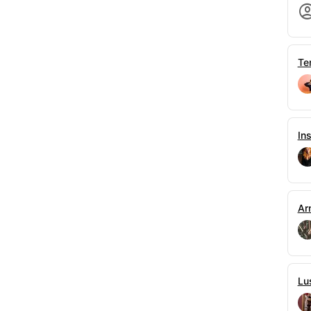
 ściany. Nie było już księcia Benedicta – był tylko
 dziką furią. Jego dłonie powędrowały w dół,
y krawędzi koronki.
odnalazły jej szyję.
Te
c paznokcie w jego ramiona. Strach przed
otęga Benedicta skumulowały się w jedno palące
ść się nogami w pasie, Joanna czuła, że to jest
Ins
mionach człowieka, który władał połową kraju, a
 była ostra, niemal bolesna, a mordercze tempo,
a o całym świecie.
 próbowali uspokoić oddechy, Joanna oparła czoło
Ar
owę, Benedict — wyszeptała.
— odparł, całując ją w skroń i poprawiając jej
raz wracajmy, zanim moja matka wyśle za nami
Lu
ny słońcem i pieszczotami, które miały osłodzić