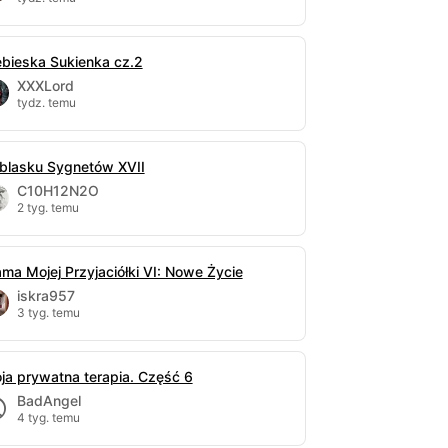
ebieska Sukienka cz.2
XXXLord
tydz. temu
blasku Sygnetów XVII
C10H12N2O
2 tyg. temu
ma Mojej Przyjaciółki VI: Nowe Życie
iskra957
3 tyg. temu
ja prywatna terapia. Część 6
BadAngel
4 tyg. temu