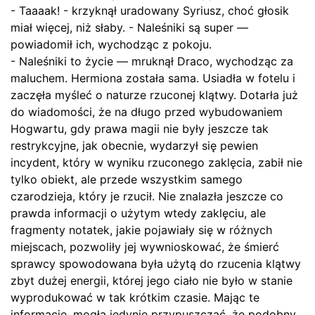
- Taaaak! - krzyknął uradowany Syriusz, choć głosik
miał więcej, niż słaby. - Naleśniki są super —
powiadomił ich, wychodząc z pokoju.
- Naleśniki to życie — mruknął Draco, wychodząc za
maluchem. Hermiona została sama. Usiadła w fotelu i
zaczęła myśleć o naturze rzuconej klątwy. Dotarła już
do wiadomości, że na długo przed wybudowaniem
Hogwartu, gdy prawa magii nie były jeszcze tak
restrykcyjne, jak obecnie, wydarzył się pewien
incydent, który w wyniku rzuconego zaklęcia, zabił nie
tylko obiekt, ale przede wszystkim samego
czarodzieja, który je rzucił. Nie znalazła jeszcze co
prawda informacji o użytym wtedy zaklęciu, ale
fragmenty notatek, jakie pojawiały się w różnych
miejscach, pozwoliły jej wywnioskować, że śmierć
sprawcy spowodowana była użytą do rzucenia klątwy
zbyt dużej energii, której jego ciało nie było w stanie
wyprodukować w tak krótkim czasie. Mając te
informacje, mogła jedynie przypuszczać, że podobny