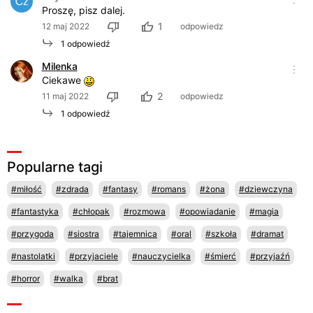
Proszę, pisz dalej.
1
12 maj 2022
odpowiedz
1 odpowiedź
Milenka
Ciekawe
2
11 maj 2022
odpowiedz
1 odpowiedź
Popularne tagi
#miłość
#zdrada
#fantasy
#romans
#żona
#dziewczyna
#fantastyka
#chłopak
#rozmowa
#opowiadanie
#magia
#przygoda
#siostra
#tajemnica
#oral
#szkoła
#dramat
#nastolatki
#przyjaciele
#nauczycielka
#śmierć
#przyjaźń
#horror
#walka
#brat