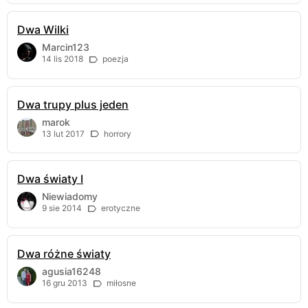
Dwa Wilki
Marcin123
14 lis 2018
poezja
Dwa trupy plus jeden
marok
13 lut 2017
horrory
Dwa światy I
Niewiadomy
9 sie 2014
erotyczne
Dwa różne światy
agusia16248
16 gru 2013
miłosne