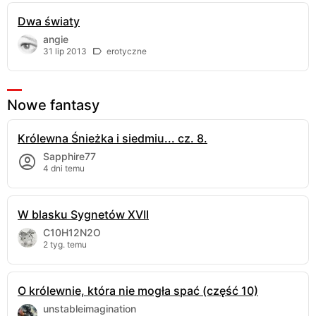
Dwa światy
angie
31 lip 2013
erotyczne
Nowe fantasy
Królewna Śnieżka i siedmiu... cz. 8.
Sapphire77
4 dni temu
W blasku Sygnetów XVII
C10H12N2O
2 tyg. temu
O królewnie, która nie mogła spać (część 10)
unstableimagination