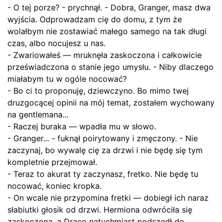
- O tej porze? - prychnął. - Dobra, Granger, masz dwa
wyjścia. Odprowadzam cię do domu, z tym że
wolałbym nie zostawiać małego samego na tak długi
czas, albo nocujesz u nas.
- Zwariowałeś — mruknęła zaskoczona i całkowicie
przeświadczona o stanie jego umysłu. - Niby dlaczego
miałabym tu w ogóle nocować?
- Bo ci to proponuję, dziewczyno. Bo mimo twej
druzgocącej opinii na mój temat, zostałem wychowany
na gentlemana...
- Raczej buraka — wpadła mu w słowo.
- Granger... - fuknął poirytowany i zmęczony. - Nie
zaczynaj, bo wywalę cię za drzwi i nie będę się tym
kompletnie przejmował.
- Teraz to akurat ty zaczynasz, fretko. Nie będę tu
nocować, koniec kropka.
- On wcale nie przypomina fretki — dobiegł ich naraz
słabiutki głosik od drzwi. Hermiona odwróciła się
zaskoczona, a Draco natychmiast podszedł do