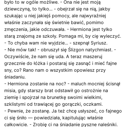
było to w ogóle możliwe. - Ona nie jest moją
dziewczyną, to tylko... - obejrzał się na nią, jakby
szukając u niej jakiejś pomocy, ale najwyraźniej
właśnie zaczynała się świetnie bawić, pomimo
zmęczenia, jakie odczuwała. - Hermiona jest tylko
starą znajomą ze szkoły. Pomaga mi, by cię wyleczyć.
- To chyba wam nie wyjdzie... - szepnął Syriusz.
- Nie mów tak! - obruszył się Ślizgon natychmiast. -
Oczywiście, że nam się uda. A teraz maszeruj
grzecznie do łóżka i postaraj się zasnąć i mieć fajne
sny, co? Rano nam o wszystkim opowiesz przy
śniadaniu.
- Hermiona zostanie na noc? - maluch mocniej ścisnął
misia, gdy starszy brat odstawił go ostrożnie na
ziemię i spojrzał na brunetkę swoimi wielkimi,
szklistymi od trawiącej go gorączki, oczkami.
- Pewnie, że zostanę. Ja też chcę usłyszeć, co fajnego
ci się śniło — powiedziała, kapitulując właśnie
całkowicie. - Zrobię ci na śniadanie pyszne naleśniki.