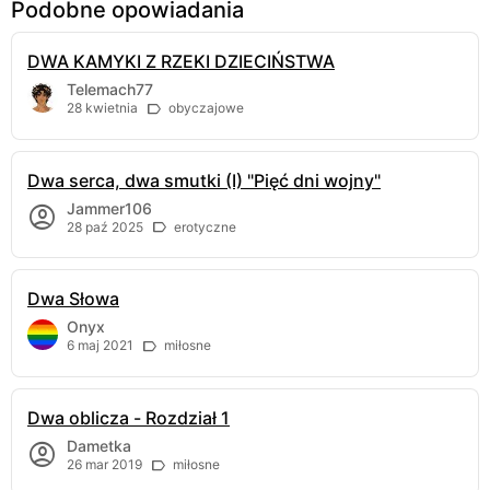
Podobne opowiadania
DWA KAMYKI Z RZEKI DZIECIŃSTWA
Telemach77
28 kwietnia
obyczajowe
Dwa serca, dwa smutki (I) "Pięć dni wojny"
Jammer106
28 paź 2025
erotyczne
Dwa Słowa
Onyx
6 maj 2021
miłosne
Dwa oblicza - Rozdział 1
Dametka
26 mar 2019
miłosne