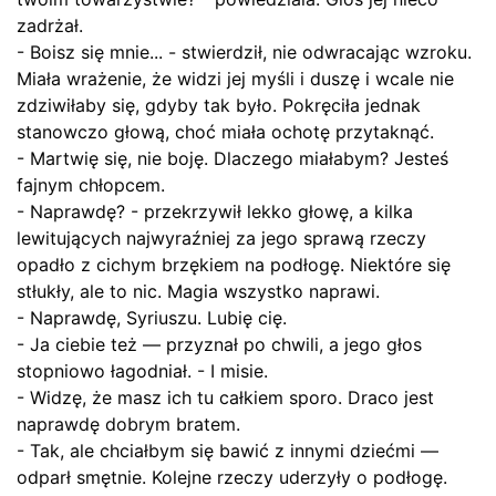
zadrżał.
- Boisz się mnie... - stwierdził, nie odwracając wzroku.
Miała wrażenie, że widzi jej myśli i duszę i wcale nie
zdziwiłaby się, gdyby tak było. Pokręciła jednak
stanowczo głową, choć miała ochotę przytaknąć.
- Martwię się, nie boję. Dlaczego miałabym? Jesteś
fajnym chłopcem.
- Naprawdę? - przekrzywił lekko głowę, a kilka
lewitujących najwyraźniej za jego sprawą rzeczy
opadło z cichym brzękiem na podłogę. Niektóre się
stłukły, ale to nic. Magia wszystko naprawi.
- Naprawdę, Syriuszu. Lubię cię.
- Ja ciebie też — przyznał po chwili, a jego głos
stopniowo łagodniał. - I misie.
- Widzę, że masz ich tu całkiem sporo. Draco jest
naprawdę dobrym bratem.
- Tak, ale chciałbym się bawić z innymi dziećmi —
odparł smętnie. Kolejne rzeczy uderzyły o podłogę.