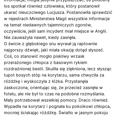
los spotkał również człowieka, który postanowił
ukarać nieuczciwego Lucjusza. Postanowiła sprawdzić
w rejestrach Ministerstwa Magii wszystkie informacje
na temat niedawnych tajemniczych zgonów,
oczywiście, jeśli sam incydent miał miejsce w Anglii.
Nie zauważyła nawet, kiedy zasnęła.
O świcie z głębokiego snu wyrwał ją raptownie
najgorszy dźwięk, jaki miała okazję dotąd słyszeć.
Coś, co stanowić mogło piskliwy wrzask
przerażonego chłopca z basowym rykiem
rozdrażnionej bestii. Skuliła się zlękniona, lecz słysząc
tupot bosych stóp na korytarzu, sama chwyciła za
różdżkę i wyskoczyła z łóżka. Przystanęła
zaskoczona, orientując się, że przecież zasnęła w
fotelu, ale nie był to czas na podobne rozmyślania.
Mały potrzebował wszelkiej pomocy. Draco również.
Wypadła na korytarz i pognała ku pokoikowi chłopca,
mocniej ściskając różdżkę. Światło w jasnym pokoju