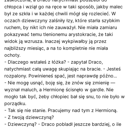
chłopca i wziął go na ręce w taki sposób, jakby malec
był ze szkła i w każdej chwili mógł się rozlecieć. W
oczach dziewczyny zalśniły łzy, które starła szybkim
ruchem, by nikt ich nie zauważył. Nie miała zamiaru
pokazywać temu tlenionemu arystokracie, że taki
widok ją wzrusza. Inaczej wykpiwałby ją przez
najbliższy miesiąc, a na to kompletnie nie miała
ochoty.
- Dlaczego wstałeś z łóżka? - zapytał Draco,
natychmiast całą uwagę skupiając na bracie. - Jesteś
rozpalony. Powinieneś spać, jest naprawdę późno...
- Nie mogę usnąć, boję się, że znów się zmienię —
wyznał maluch, a Hermionę ścisnęło w gardle. Nie
mogło tak być, żeby chłopiec bał się snu, to nie było w
porządku.
- Tak się nie stanie. Pracujemy nad tym z Hermioną.
- Z twoją dziewczyną?
- Dziewczyną? - Draco pobladł jeszcze bardziej, o ile