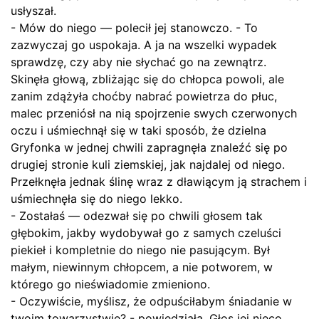
usłyszał.
- Mów do niego — polecił jej stanowczo. - To
zazwyczaj go uspokaja. A ja na wszelki wypadek
sprawdzę, czy aby nie słychać go na zewnątrz.
Skinęła głową, zbliżając się do chłopca powoli, ale
zanim zdążyła choćby nabrać powietrza do płuc,
malec przeniósł na nią spojrzenie swych czerwonych
oczu i uśmiechnął się w taki sposób, że dzielna
Gryfonka w jednej chwili zapragnęła znaleźć się po
drugiej stronie kuli ziemskiej, jak najdalej od niego.
Przełknęła jednak ślinę wraz z dławiącym ją strachem i
uśmiechnęła się do niego lekko.
- Zostałaś — odezwał się po chwili głosem tak
głębokim, jakby wydobywał go z samych czeluści
piekieł i kompletnie do niego nie pasującym. Był
małym, niewinnym chłopcem, a nie potworem, w
którego go nieświadomie zmieniono.
- Oczywiście, myślisz, że odpuściłabym śniadanie w
twoim towarzystwie? - powiedziała. Głos jej nieco