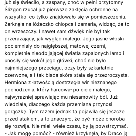
już się świeciło, a zaspany, choć w pełni przytomny
Ślizgon rzucał już pierwsze zaklęcia ochronne na
wszystko, co tylko znajdowało się w pomieszczeniu.
Zerknęła na łóżeczko chłopca i zamarła, widząc, że to
on wrzeszczy. I nawet sam dźwięk nie był tak
przerażający, jak wygląd małego. Jego jasne włoski
pociemniały do najgłębszej, matowej czerni,
kompletnie nieodbijającej światła zapalonych lamp i
unosiły się wokół jego główki, choć nie było
najmniejszego przeciągu, oczy były szkarłatnie
czerwone, a i tak blada skóra stała się przezroczysta.
Hermiona z łatwością dostrzegła wir nieznanego
pochodzenia, który harcował po ciele małego,
najwyraźniej sprawiając mu niesamowity ból. Już
wiedziała, dlaczego każda przemiana przynosi
gorączkę. Tym razem jednak ta pojawiła się jeszcze
przed atakiem, a to znaczyło, że być może choroba
się rozwija. Nie mieli wiele czasu, by ją powstrzymać.
- Jak mogę pomóc? - również krzyknęła, by Draco ją