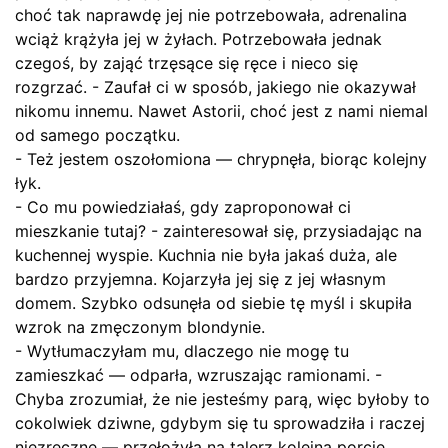
choć tak naprawdę jej nie potrzebowała, adrenalina
wciąż krążyła jej w żyłach. Potrzebowała jednak
czegoś, by zająć trzęsące się ręce i nieco się
rozgrzać. - Zaufał ci w sposób, jakiego nie okazywał
nikomu innemu. Nawet Astorii, choć jest z nami niemal
od samego początku.
- Też jestem oszołomiona — chrypnęła, biorąc kolejny
łyk.
- Co mu powiedziałaś, gdy zaproponował ci
mieszkanie tutaj? - zainteresował się, przysiadając na
kuchennej wyspie. Kuchnia nie była jakaś duża, ale
bardzo przyjemna. Kojarzyła jej się z jej własnym
domem. Szybko odsunęła od siebie tę myśl i skupiła
wzrok na zmęczonym blondynie.
- Wytłumaczyłam mu, dlaczego nie mogę tu
zamieszkać — odparła, wzruszając ramionami. -
Chyba zrozumiał, że nie jesteśmy parą, więc byłoby to
cokolwiek dziwne, gdybym się tu sprowadziła i raczej
niezręczne — przełożyła na talerz kolejną porcję