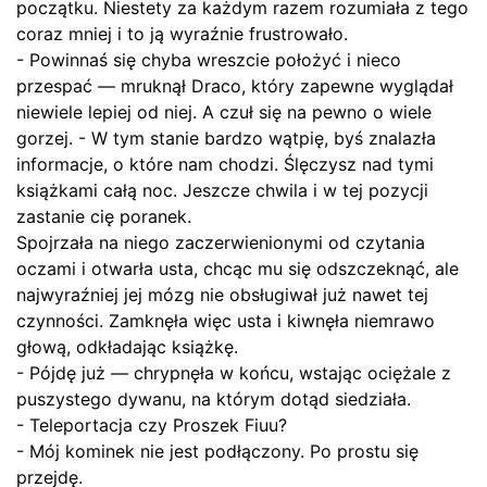
początku. Niestety za każdym razem rozumiała z tego
coraz mniej i to ją wyraźnie frustrowało.
- Powinnaś się chyba wreszcie położyć i nieco
przespać — mruknął Draco, który zapewne wyglądał
niewiele lepiej od niej. A czuł się na pewno o wiele
gorzej. - W tym stanie bardzo wątpię, byś znalazła
informacje, o które nam chodzi. Ślęczysz nad tymi
książkami całą noc. Jeszcze chwila i w tej pozycji
zastanie cię poranek.
Spojrzała na niego zaczerwienionymi od czytania
oczami i otwarła usta, chcąc mu się odszczeknąć, ale
najwyraźniej jej mózg nie obsługiwał już nawet tej
czynności. Zamknęła więc usta i kiwnęła niemrawo
głową, odkładając książkę.
- Pójdę już — chrypnęła w końcu, wstając ociężale z
puszystego dywanu, na którym dotąd siedziała.
- Teleportacja czy Proszek Fiuu?
- Mój kominek nie jest podłączony. Po prostu się
przejdę.