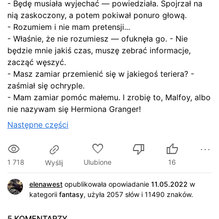
- Będę musiała wyjechać — powiedziała. Spojrzał na
nią zaskoczony, a potem pokiwał ponuro głową.
- Rozumiem i nie mam pretensji...
- Właśnie, że nie rozumiesz — ofuknęła go. - Nie
będzie mnie jakiś czas, muszę zebrać informacje,
zacząć węszyć.
- Masz zamiar przemienić się w jakiegoś teriera? -
zaśmiał się ochryple.
- Mam zamiar pomóc małemu. I zrobię to, Malfoy, albo
nie nazywam się Hermiona Granger!
Następne części
1 718
Ulubione
16
Wyślij
elenawest
opublikowała opowiadanie
11.05.2022
w
kategorii
fantasy
,
użyła 2057 słów i 11490 znaków
.
5 KOMENTARZY