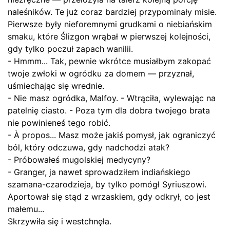
naleśników. Te już coraz bardziej przypominały misie.
Pierwsze były nieforemnymi grudkami o niebiańskim
smaku, które Ślizgon wrąbał w pierwszej kolejności,
gdy tylko poczuł zapach wanilii.
- Hmmm... Tak, pewnie wkrótce musiałbym zakopać
twoje zwłoki w ogródku za domem — przyznał,
uśmiechając się wrednie.
- Nie masz ogródka, Malfoy. - Wtrąciła, wylewając na
patelnię ciasto. - Poza tym dla dobra twojego brata
nie powinieneś tego robić.
- À propos... Masz może jakiś pomysł, jak ograniczyć
ból, który odczuwa, gdy nadchodzi atak?
- Próbowałeś mugolskiej medycyny?
- Granger, ja nawet sprowadziłem indiańskiego
szamana-czarodzieja, by tylko pomógł Syriuszowi.
Aportował się stąd z wrzaskiem, gdy odkrył, co jest
małemu...
Skrzywiła się i westchnęła.