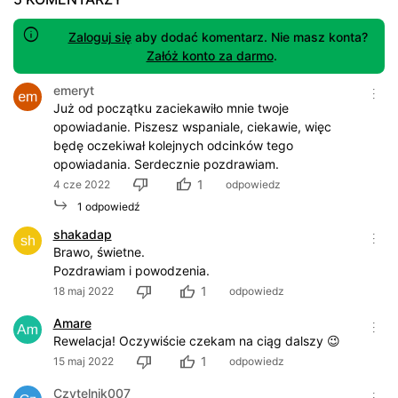
Zaloguj się
aby dodać komentarz. Nie masz konta?
Załóż konto za darmo
.
emeryt
Już od początku zaciekawiło mnie twoje
opowiadanie. Piszesz wspaniale, ciekawie, więc
będę oczekiwał kolejnych odcinków tego
opowiadania. Serdecznie pozdrawiam.
1
4 cze 2022
odpowiedz
1 odpowiedź
shakadap
Brawo, świetne.
Pozdrawiam i powodzenia.
1
18 maj 2022
odpowiedz
Amare
Rewelacja! Oczywiście czekam na ciąg dalszy 😉
1
15 maj 2022
odpowiedz
Czytelnik007