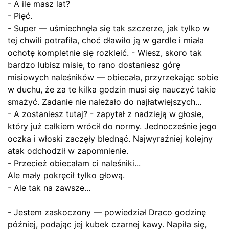
- A ile masz lat?
- Pięć.
- Super — uśmiechnęła się tak szczerze, jak tylko w
tej chwili potrafiła, choć dławiło ją w gardle i miała
ochotę kompletnie się rozkleić. - Wiesz, skoro tak
bardzo lubisz misie, to rano dostaniesz górę
misiowych naleśników — obiecała, przyrzekając sobie
w duchu, że za te kilka godzin musi się nauczyć takie
smażyć. Zadanie nie należało do najłatwiejszych...
- A zostaniesz tutaj? - zapytał z nadzieją w głosie,
który już całkiem wrócił do normy. Jednocześnie jego
oczka i włoski zaczęły blednąć. Najwyraźniej kolejny
atak odchodził w zapomnienie.
- Przecież obiecałam ci naleśniki...
Ale mały pokręcił tylko głową.
- Ale tak na zawsze...
- Jestem zaskoczony — powiedział Draco godzinę
później, podając jej kubek czarnej kawy. Napiła się,