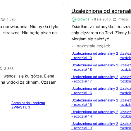
Uzależniona od adrenali
1 598
główna
·
8 sie 2016
miłość
opowiadania. Nie pykło i tyle.
Zsiadłam z motocykla i poczuła
.. straszne. Nie będę pisać na
cały ciężarem na Tezi. Zimny ba
Mogłam się założyć ...
pozostałe części
Uzależniona od adrenaliny 2
Uzależ
- rozdział 19
rozdzi
Uzależniona od adrenaliny 2
Uzależ
3 868
- rozdział 18
rozdzi
 i wsnosił się ku górze. Elena
Uzależniona od adrenaliny 2
Uzależ
- rozdział 17
rozdzi
m na widoki za oknem. Czasami
Uzależniona od adrenaliny 2
Uzależ
- rozdział 16
rozdzi
Uzależniona od adrenaliny 2
Uzależ
Samolot do Londynu
- rozdział 15
rozdzi
ZWIASTUN
Uzależniona od adrenaliny 2
Uzależ
- rozdział 14
rozdzi
Uzależniona od adrenaliny 2
Uzależ
- rozdział 13
rozdzi