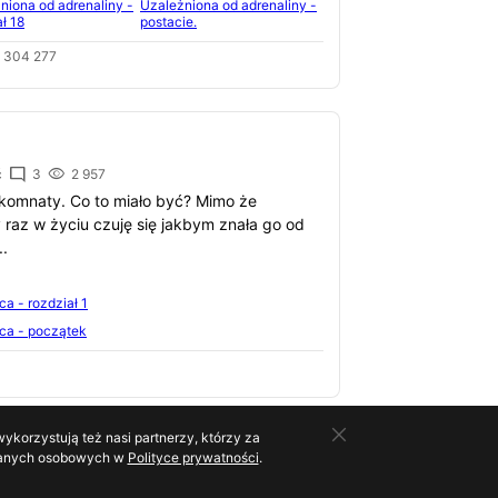
niona od adrenaliny -
Uzależniona od adrenaliny -
ł 18
postacie.
304 277
ć
3
2 957
komnaty. Co to miało być? Mimo że
y raz w życiu czuję się jakbym znała go od
..
ca - rozdział 1
ca - początek
ykorzystują też nasi partnerzy, którzy za
o danych osobowych w
Polityce prywatności
.