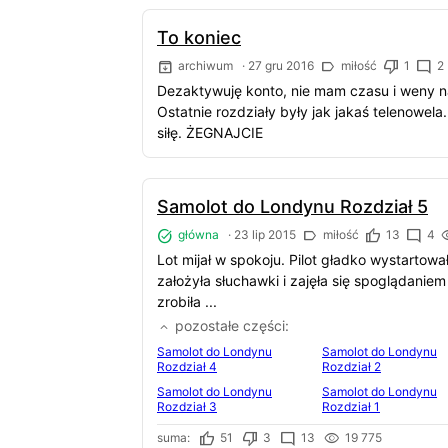
To koniec
archiwum
·
27 gru 2016
miłość
1
2
Dezaktywuję konto, nie mam czasu i weny na 
Ostatnie rozdziały były jak jakaś telenowela.
siłę. ŻEGNAJCIE
Samolot do Londynu Rozdział 5
główna
·
23 lip 2015
miłość
13
4
Lot mijał w spokoju. Pilot gładko wystartował
założyła słuchawki i zajęła się spoglądanie
zrobiła ...
pozostałe części
Samolot do Londynu
Samolot do Londynu
Rozdział 4
Rozdział 2
Samolot do Londynu
Samolot do Londynu
Rozdział 3
Rozdział 1
suma:
51
3
13
19 775