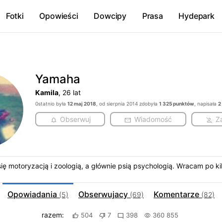
Fotki
Opowieści
Dowcipy
Prasa
Hydepark
Yamaha
Kamila
, 26 lat
0statnio była
12 maj 2018
, od sierpnia 2014 zdobyła
1 325 punktów
, napisała
2
Obserwuj
Wiadomość
Z
się motoryzacją i zoologią, a głównie psią psychologią. Wracam po kil
Opowiadania
Obserwujacy
Komentarze
(5)
(69)
(82)
razem:
504
7
398
360 855