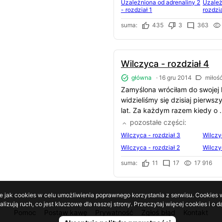
Uzależniona od adrenaliny 2
Uzależ
- rozdział 1
rozdzia
suma:
435
3
363
Wilczyca - rozdział 4
główna
·
16 gru 2014
miłoś
Zamyślona wróciłam do swojej 
widzieliśmy się dzisiaj pierwsz
lat. Za każdym razem kiedy o .
pozostałe części
Wilczyca - rozdział 3
Wilczy
Wilczyca - rozdział 2
Wilczy
suma:
11
17
17 916
e jak cookies w celu umożliwienia poprawnego korzystania z serwisu. Cookies w
lizują ruch, co jest kluczowe dla naszej strony. Przeczytaj więcej cookies i 
Pomoc
Postaw kawę
Prywatność
Zgłoś błąd
Kontakt