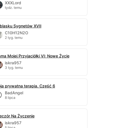
XXXLord
tydz. temu
blasku Sygnetów XVII
C10H12N2O
2 tyg. temu
ma Mojej Przyjaciółki VI: Nowe Życie
iskra957
3 tyg. temu
ja prywatna terapia. Część 6
BadAngel
8 lipca
eczór Na Życzenie
iskra957
5 lipca