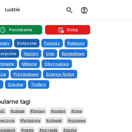
Ludzie
Poczekalnia
Dodaj
maty
Erotyczne
Fantasy
Felietony
toryczne
Horrory
Inne
Komediowe
minalne
Miłosne
Obyczajowe
zja
Przygodowe
Science fiction
y
Szkolne
Thrillery
ularne tagi
ość
#zdrada
#fantasy
#romans
#żona
ewczyna
#fantastyka
#chłopak
#rozmowa
wiadanie
#magia
#przygoda
#siostra