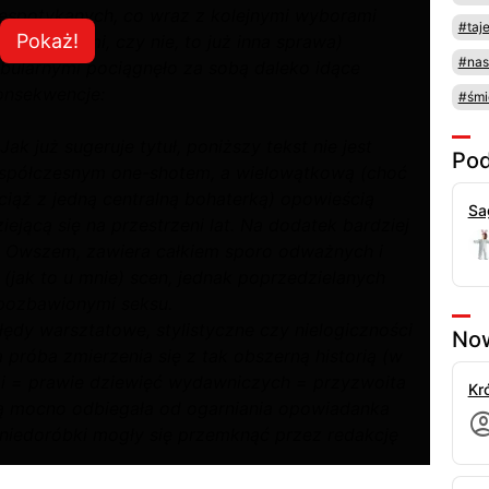
iespotykanych, co wraz z kolejnymi wyborami
#taj
Pokaż!
zy słusznymi, czy nie, to już inna sprawa)
#nas
abularnymi pociągnęło za sobą daleko idące
onsekwencje:
#śmi
 Jak już sugeruje tytuł, poniższy tekst nie jest
Pod
spółczesnym one-shotem, a wielowątkową (choć
ciąż z jedną centralną bohaterką) opowieścią
Sa
iejącą się na przestrzeni lat. Na dodatek bardziej
. Owszem, zawiera całkiem sporo odważnych i
(jak to u mnie) scen, jednak poprzedzielanych
i pozbawionymi seksu.
 błędy warsztatowe, stylistyczne czy nielogiczności
Now
próba zmierzenia się z tak obszerną historią (w
i = prawie dziewięć wydawniczych = przyzwoita
Kró
ą mocno odbiegała od ogarniania opowiadanka
 niedoróbki mogły się przemknąć przez redakcję
typowe dla mnie zabiegi jak ograniczanie ilości