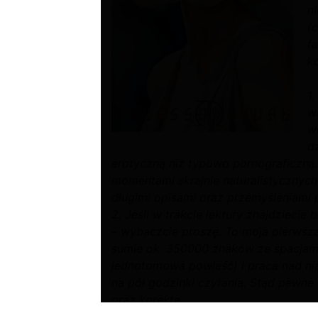
n
(c
f
k
1.
w
w
dz
erotyczną niż typowo pornograficzną
momentami skrajnie naturalistycznych 
długimi opisami oraz przemyśleniam
2. Jeśli w trakcie lektury znajdziecie
– wybaczcie proszę. To moja pierwsza 
sumie ok. 350000 znaków ze spacjam
jednotomowa powieść) i praca nad ni
na pół godzinki czytania. Stąd pewne
oraz korektę.
3. Przy tej wielkości oraz złożoności 