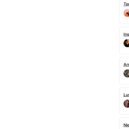
Te
imion oraz konkretnych lokacji spowodowałyby
dziwe miejsca czy wydarzenia, które mam nadzieję
 i zgodnie z prawdą historyczną.
cji, język powinien być momentami mocno
 i wprost, że tego nie potrafię. Jest więc po
Ins
m tego zadami i waletami.
ne, jak zwykle u mnie, nieprzypadkowo: mają
a bohaterka), nawiązują do konkretnych postaci
elka restauracji, służąca, sąsiadki – siostry itp.),
Ar
 przedstawieniem „Gita story” (tekst: Z Stryj,
woją drogą serdecznie polecam!
o jej sposób wynika bezpośrednio z historii
tery duże rozdziały zostały opublikowane
Lu
oku, natomiast zakończenie jest znacznie nowsze i
024. Dlatego też całość ukazuje się tutaj dopiero
zostawiam także oryginalną strukturę pięciu
, starając się ich w miarę możliwości nie dzielić
zie 17 części plus dodatek specjalny dla
Ni