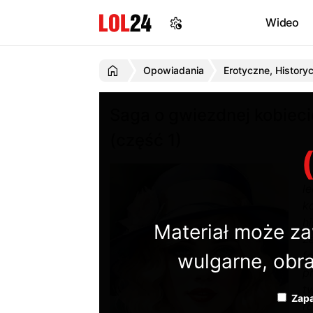
Wideo
Opowiadania
Erotyczne, History
Saga o gwiezdnej kobiecie
(część 1)
T
l
k
hi
Materiał może za
z
f
wulgarne, obra
p
tw
Zapa
r