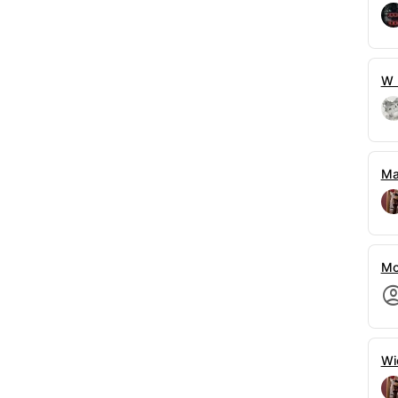
wiednia dla tego portalu. Nie ta objętość, nie ta
tość erotyki w erotyce, nie to wszystko inne.
W 
i nie tylko) się tutaj ukazały i to też nie będzie
ich do lektury, oceniania, komentowania,
hcecie!
Ma
eni!
 błysną,
Mo
ą.
 światem nie skrywaj
,
Wi
wasz…
ziwiają!