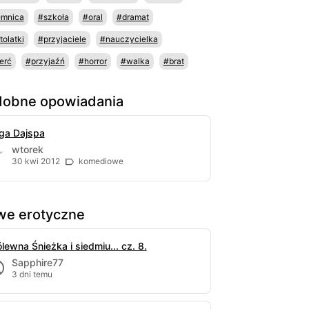
emnica
#szkoła
#oral
#dramat
tolatki
#przyjaciele
#nauczycielka
erć
#przyjaźń
#horror
#walka
#brat
obne opowiadania
ga Dajspa
wtorek
30 kwi 2012
komediowe
e erotyczne
lewna Śnieżka i siedmiu... cz. 8.
Sapphire77
3 dni temu