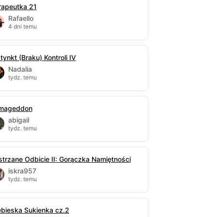
rapeutka 21
Rafaello
4 dni temu
tynkt (Braku) Kontroli IV
Nadalia
tydz. temu
mageddon
abigail
tydz. temu
strzane Odbicie II: Gorączka Namiętności
iskra957
tydz. temu
ebieska Sukienka cz.2