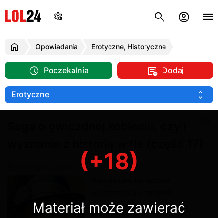
Opowiadania
Erotyczne, Historyczne
Poczekalnia
Dodaj
Saga o gwiezdnej kobiecie, czyli
wyznanie z historią w tle (część 17)
(+18)
Poprzednie części
Zapraszam na epizod
siedemnasty i ostatni!
Materiał może zawierać
***