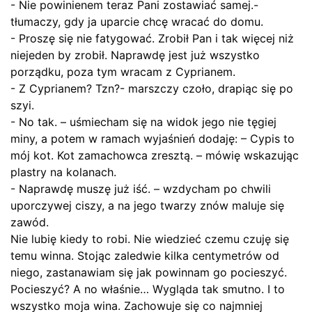
- Nie powinienem teraz Pani zostawiać samej.-
tłumaczy, gdy ja uparcie chcę wracać do domu.
- Proszę się nie fatygować. Zrobił Pan i tak więcej niż
niejeden by zrobił. Naprawdę jest już wszystko
porządku, poza tym wracam z Cyprianem.
- Z Cyprianem? Tzn?- marszczy czoło, drapiąc się po
szyi.
- No tak. – uśmiecham się na widok jego nie tęgiej
miny, a potem w ramach wyjaśnień dodaję: – Cypis to
mój kot. Kot zamachowca zresztą. – mówię wskazując
plastry na kolanach.
- Naprawdę muszę już iść. – wzdycham po chwili
uporczywej ciszy, a na jego twarzy znów maluje się
zawód.
Nie lubię kiedy to robi. Nie wiedzieć czemu czuję się
temu winna. Stojąc zaledwie kilka centymetrów od
niego, zastanawiam się jak powinnam go pocieszyć.
Pocieszyć? A no właśnie… Wygląda tak smutno. I to
wszystko moja wina. Zachowuje się co najmniej