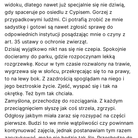
widoku, dlatego nawet już specjalnie się nie dziwią,
gdy spaceruje po osiedlu z Cypisem. Gorzej z
przypadkowymi ludźmi. Ci potrafią zrobić ze mnie
sadystkę i gotowi są nawet zgłosić sprawę do
odpowiednich instytucji posądzając mnie o czyny z
art. 35 ustawy o ochronie zwierząt.
Dzisiaj wyjątkowo nikt nas się nie czepia. Spokojnie
docieramy do parku, gdzie rozpoczynam lekką
rozgrzewkę. Kocur w tym czasie rozwalony na trawie,
wygrzewa się w słońcu, przekręcając się to na prawy,
to na lewy bok. Z zazdrością spoglądam na niego i
jego beztroskie życie. Zjeść, wyspać się i tak na
okrętkę. Też bym tak chciała.
Zamyślona, przechodzę do rozciągania. Z każdym
przeciągnięciem słyszę jak coś strzela, zgrzypi.
Odgłosy jakbym miała zaraz się rozsypać na części
pierwsze. Budzi to we mnie wątpliwości czy powinnam
kontynuować zajęcia, jednak postanawiam tym razem
zaryzykować, może nie będzie tak źle. Przechodzę do