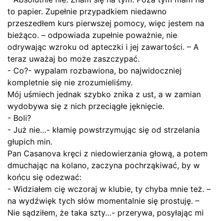
to papier. Zupełnie przypadkiem niedawno
przeszedłem kurs pierwszej pomocy, więc jestem na
bieżąco. – odpowiada zupełnie poważnie, nie
odrywając wzroku od apteczki i jej zawartości. – A
teraz uważaj bo może zaszczypać.
- Co?- wypalam rozbawiona, bo najwidoczniej
kompletnie się nie zrozumieliśmy.
Mój uśmiech jednak szybko znika z ust, a w zamian
wydobywa się z nich przeciągłe jęknięcie.
- Boli?
- Już nie…- kłamię powstrzymując się od strzelania
głupich min.
Pan Casanova kręci z niedowierzania głową, a potem
dmuchając na kolano, zaczyna pochrząkiwać, by w
końcu się odezwać:
- Widziałem cię wczoraj w klubie, ty chyba mnie też. –
na wydźwięk tych słów momentalnie się prostuję. –
Nie sądziłem, że taka szty…- przerywa, posyłając mi