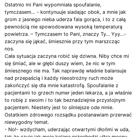
Ostatnio mi Pani wypomniała spoufalanie,
tymczasem… - kontynuuje siadając obok, a mnie jak
grom z jasnego nieba uderza fala gorąca, i to z całą
pewnością nie spowodowana wysoką temperaturą
powietrza. – Tymczasem to Pani, znaczy Ty… Yyy…-
zaczyna się jąkać, śmiesznie przy tym marszcząc
nos.
Cała sytuacja zaczyna robić się dziwna. Niby chce mi
się śmiać, ale w głębi duszy wiem, że nic w tym
śmiesznego nie ma. Tak naprawdę właśnie balansuje
nad przepaścią i każdy nieostrożny ruch może
zakończyć się dla mnie katastrofą. Spoufalanie z
pacjentami to grzech numer jeden lekarza, a ja właśnie
to robię z swoim i to tak beznadziejnie przystojnym
pacjentem. Niestety jest to silniejsze ode mnie.
Ostatkiem zdrowego rozsądku postanawiam przerwać
niewygodny temat.
- No!- wzdycham, uderzając otwartymi dłońmi w uda,
tak że czuję jak moje kolana przechodzi ultra mocny