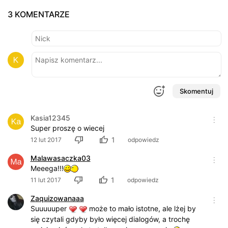
3 KOMENTARZE
Skomentuj
Kasia12345
Super proszę o wiecej
1
12 lut 2017
odpowiedz
Malawasaczka03
Meeega!!!
1
11 lut 2017
odpowiedz
Zaquizowanaaa
Suuuuuper
może to mało istotne, ale lżej by
się czytali gdyby było więcej dialogów, a trochę