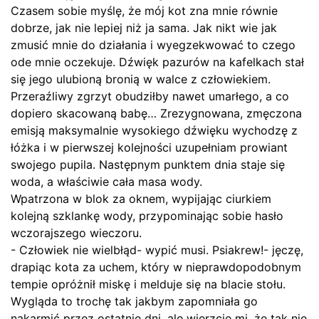
Czasem sobie myślę, że mój kot zna mnie równie
dobrze, jak nie lepiej niż ja sama. Jak nikt wie jak
zmusić mnie do działania i wyegzekwować to czego
ode mnie oczekuje. Dźwięk pazurów na kafelkach stał
się jego ulubioną bronią w walce z człowiekiem.
Przeraźliwy zgrzyt obudziłby nawet umarłego, a co
dopiero skacowaną babę… Zrezygnowana, zmęczona
emisją maksymalnie wysokiego dźwięku wychodzę z
łóżka i w pierwszej kolejności uzupełniam prowiant
swojego pupila. Następnym punktem dnia staje się
woda, a właściwie cała masa wody.
Wpatrzona w blok za oknem, wypijając ciurkiem
kolejną szklankę wody, przypominając sobie hasło
wczorajszego wieczoru.
- Człowiek nie wielbłąd- wypić musi. Psiakrew!- jęczę,
drapiąc kota za uchem, który w nieprawdopodobnym
tempie opróżnił miskę i melduje się na blacie stołu.
Wygląda to trochę tak jakbym zapomniała go
nakarmić przez ostatnie dni, ale wierzcie mi, że tak nie