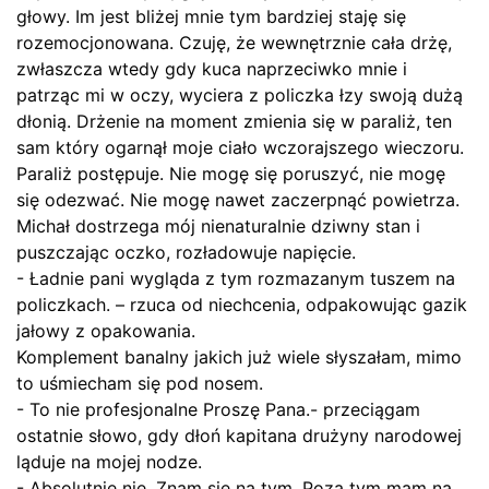
głowy. Im jest bliżej mnie tym bardziej staję się
rozemocjonowana. Czuję, że wewnętrznie cała drżę,
zwłaszcza wtedy gdy kuca naprzeciwko mnie i
patrząc mi w oczy, wyciera z policzka łzy swoją dużą
dłonią. Drżenie na moment zmienia się w paraliż, ten
sam który ogarnął moje ciało wczorajszego wieczoru.
Paraliż postępuje. Nie mogę się poruszyć, nie mogę
się odezwać. Nie mogę nawet zaczerpnąć powietrza.
Michał dostrzega mój nienaturalnie dziwny stan i
puszczając oczko, rozładowuje napięcie.
- Ładnie pani wygląda z tym rozmazanym tuszem na
policzkach. – rzuca od niechcenia, odpakowując gazik
jałowy z opakowania.
Komplement banalny jakich już wiele słyszałam, mimo
to uśmiecham się pod nosem.
- To nie profesjonalne Proszę Pana.- przeciągam
ostatnie słowo, gdy dłoń kapitana drużyny narodowej
ląduje na mojej nodze.
- Absolutnie nie. Znam się na tym. Poza tym mam na