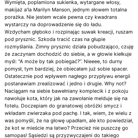
Wymięta, poplamiona sukienka, wytargane włosy,
makijaż a’la Marilyn Manson, jednym słowem totalna
porażka. Nie jestem wcale pewna czy kwadrans
wystarczy na doprowadzenie się do ładu.
Wzdycham głęboko i rozpinając suwak kreacji, ruszam
pod prysznic. Szkoda tracić czas na głupie
rozmyślania. Zimny prysznic działa pobudzająco, czuję
że zaczynam dochodzić do siebie, a w głowie kiełkuje
myśl: "A może by tak pobiegać?”. Nieeee, to durny
pomysł, tym bardziej, że obiecałam już sobie spacer.
Ostatecznie pod wpływem nagłego przypływu energii
postanawiam zrealizować i jedno i drugie. Why not?
Naciągam na siebie bawełniany komplecik i z pokoju
nawołuje kota, który jak na zawołanie melduje się na
fotelu. Doczepiam do granatowej obróżki smycz i
wkładam zwierzaka pod pachę. I tak, wiem, że wielu z
was pomyśli, że na głowę upadłam, ale kto powiedział,
że kot w mieście ma łatwo? Przecież nie puszczę go
samopas! Sąsiedzi są przyzwyczajeni do takiego