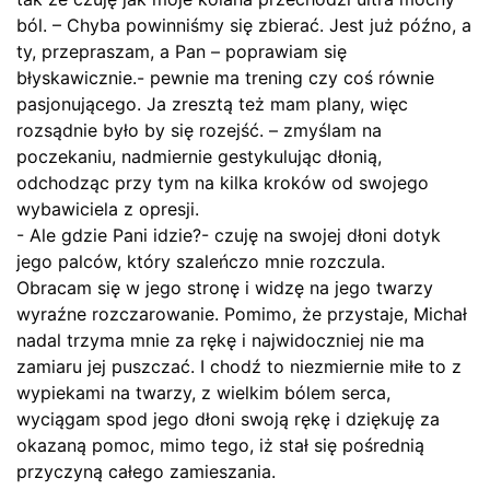
ból. – Chyba powinniśmy się zbierać. Jest już późno, a
ty, przepraszam, a Pan – poprawiam się
błyskawicznie.- pewnie ma trening czy coś równie
pasjonującego. Ja zresztą też mam plany, więc
rozsądnie było by się rozejść. – zmyślam na
poczekaniu, nadmiernie gestykulując dłonią,
odchodząc przy tym na kilka kroków od swojego
wybawiciela z opresji.
- Ale gdzie Pani idzie?- czuję na swojej dłoni dotyk
jego palców, który szaleńczo mnie rozczula.
Obracam się w jego stronę i widzę na jego twarzy
wyraźne rozczarowanie. Pomimo, że przystaje, Michał
nadal trzyma mnie za rękę i najwidoczniej nie ma
zamiaru jej puszczać. I chodź to niezmiernie miłe to z
wypiekami na twarzy, z wielkim bólem serca,
wyciągam spod jego dłoni swoją rękę i dziękuję za
okazaną pomoc, mimo tego, iż stał się pośrednią
przyczyną całego zamieszania.