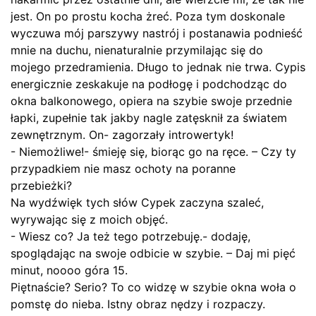
jest. On po prostu kocha żreć. Poza tym doskonale
wyczuwa mój parszywy nastrój i postanawia podnieść
mnie na duchu, nienaturalnie przymilając się do
mojego przedramienia. Długo to jednak nie trwa. Cypis
energicznie zeskakuje na podłogę i podchodząc do
okna balkonowego, opiera na szybie swoje przednie
łapki, zupełnie tak jakby nagle zatęsknił za światem
zewnętrznym. On- zagorzały introwertyk!
- Niemożliwe!- śmieję się, biorąc go na ręce. – Czy ty
przypadkiem nie masz ochoty na poranne
przebieżki?
Na wydźwięk tych słów Cypek zaczyna szaleć,
wyrywając się z moich objęć.
- Wiesz co? Ja też tego potrzebuję.- dodaję,
spoglądając na swoje odbicie w szybie. – Daj mi pięć
minut, noooo góra 15.
Piętnaście? Serio? To co widzę w szybie okna woła o
pomstę do nieba. Istny obraz nędzy i rozpaczy.