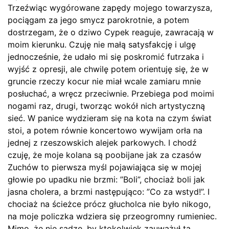
Trzeźwiąc wygórowane zapędy mojego towarzysza,
pociągam za jego smycz parokrotnie, a potem
dostrzegam, że o dziwo Cypek reaguje, zawracają w
moim kierunku. Czuję nie małą satysfakcję i ulgę
jednocześnie, że udało mi się poskromić futrzaka i
wyjść z opresji, ale chwilę potem orientuję się, że w
gruncie rzeczy kocur nie miał wcale zamiaru mnie
posłuchać, a wręcz przeciwnie. Przebiega pod moimi
nogami raz, drugi, tworząc wokół nich artystyczną
sieć. W panice wydzieram się na kota na czym świat
stoi, a potem równie koncertowo wywijam orła na
jednej z rzeszowskich alejek parkowych. I chodź
czuję, że moje kolana są poobijane jak za czasów
Zuchów to pierwsza myśl pojawiająca się w mojej
głowie po upadku nie brzmi: ”Boli”, chociaż boli jak
jasna cholera, a brzmi następująco: ”Co za wstyd!”. I
chociaż na ścieżce prócz głucholca nie było nikogo,
na moje policzka wdziera się przeogromny rumieniec.
Mimo, że nie sądzę, by ktokolwiek zauważył tą