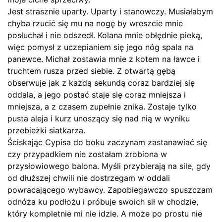
Jest strasznie uparty. Uparty i stanowczy. Musiałabym
chyba rzucić się mu na nogę by wreszcie mnie
posłuchał i nie odszedł. Kolana mnie obłędnie pieką,
więc pomysł z uczepianiem się jego nóg spala na
panewce. Michał zostawia mnie z kotem na ławce i
truchtem rusza przed siebie. Z otwartą gębą
obserwuje jak z każdą sekundą coraz bardziej się
oddala, a jego postać staje się coraz mniejsza i
mniejsza, a z czasem zupełnie znika. Zostaje tylko
pusta aleja i kurz unoszący się nad nią w wyniku
przebieżki siatkarza.
Ściskając Cypisa do boku zaczynam zastanawiać się
czy przypadkiem nie zostałam zrobiona w
przysłowiowego balona. Myśli przybierają na sile, gdy
od dłuższej chwili nie dostrzegam w oddali
powracającego wybawcy. Zapobiegawczo spuszczam
odnóża ku podłożu i próbuje swoich sił w chodzie,
który kompletnie mi nie idzie. A może po prostu nie