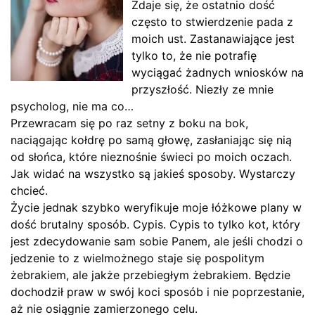
Zdaje się, że ostatnio dość
często to stwierdzenie pada z
moich ust. Zastanawiające jest
tylko to, że nie potrafię
wyciągać żadnych wniosków na
przyszłość. Niezły ze mnie
psycholog, nie ma co…
Przewracam się po raz setny z boku na bok,
naciągając kołdrę po samą głowę, zasłaniając się nią
od słońca, które nieznośnie świeci po moich oczach.
Jak widać na wszystko są jakieś sposoby. Wystarczy
chcieć.
Życie jednak szybko weryfikuje moje łóżkowe plany w
dość brutalny sposób. Cypis. Cypis to tylko kot, który
jest zdecydowanie sam sobie Panem, ale jeśli chodzi o
jedzenie to z wielmożnego staje się pospolitym
żebrakiem, ale jakże przebiegłym żebrakiem. Będzie
dochodził praw w swój koci sposób i nie poprzestanie,
aż nie osiągnie zamierzonego celu.