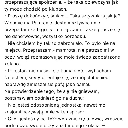
przepraszające spojrzenie. – że taka dziewczyna jak
ty może chodzić po klubach.
- Proszę dokończyć, śmiało… Taka sztywniara jak ja?
W sumie ma Pan rację. Jestem sztywna i nie
przepadam za tego typu miejscami. Także proszę się
nie denerwować, wszystko porządku.
- Nie chciałem by tak to zabrzmiało. To było nie na
miejscu. Przepraszam.- mamrota, nie patrząc mi w
oczy, wciąż rozmasowując moje świeżo zaopatrzone
kolano.
- Przestań, nie musisz się tłumaczyć.- wybucham
śmiechem, kiedy orientuję się, że mój ulubieniec
naprawdę zmieszał się gafą jaką palnął.
Na potwierdzenie tego, że się nie gniewam,
postanawiam podnieść go na duchu:
– Nie jesteś odosobnioną jednostką, nawet moi
znajomi nazywają mnie w ten sposób.
- Czyli jesteśmy na Ty?- wyraźnie się ożywia, wreszcie
podnosząc swoje oczy znad mojego kolana. –