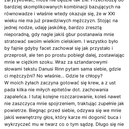
bardziej skomplikowanych kombinacji bazujących na
równowadze i właśnie wtedy okazuje się, że w XXI
wieku nie ma już prawdziwych mężczyzn. Stojąc na
jednej nodze, udaję jaskółkę, bardzo zresztą
nieporadną, gdy nagle jakiś gbur postanawia mnie
stratować swoim wielkim cielskiem. I wszystko było
by fajnie gdyby facet zachował się jak przystało i
przeprosił, ale ten po prostu pobiegł dalej, zostawiając
mnie w ciężkim szoku. Wraz za sztandarowymi
słowami tekstu Danusi Rinn pytam sama siebie, gdzie
ci mężczyźni? No właśnie… Gdzie te chłopy?
W moich żyłach zaczyna gotować się krew, a z ust
pada kilka nie miłych epitetów dot. zachowania
zapaleńca. I tutaj kolejne rozczarowanie, koleś nawet
nie zaszczyca mnie spojrzeniem, traktując zupełnie jak
powietrze. Biegnąc przed siebie, odzywa się we mnie
jakiś wewnętrzny głos, który karze mi dogonić buca i
wykrzyczeć mu w twarz co o tym sądzę. Długo się nie