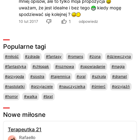
mniej opisów, ale to tylko moja propozycja
uważam, że jest idealne i bez tego
kiedy mogę
spodziewać się kolejnej ?
1
10 lut 2017
odpowiedz
Popularne tagi
#miłość
#zdrada
#fantasy
#romans
#żona
#dziewczyna
#fantastyka
#chłopak
#rozmowa
#opowiadanie
#magia
#przygoda
#siostra
#tajemnica
#oral
#szkoła
#dramat
#nastolatki
#przyjaciele
#nauczycielka
#śmierć
#przyjaźń
#horror
#walka
#brat
Nowe miłosne
Terapeutka 21
Rafaello