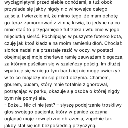
wyciągniętymi przed siebie odnóżami, a tuż obok
przysiada się jakby nigdy nic winowajca całego
zajścia. I wierzcie mi, że mimo tego, że mam ochotę
go teraz zamordować z zimną krwią, to jedyne na co
mnie stać to przygarnięcie futrzaka i wtulenie w jego
mięciutką sierść. Pochlipując w puszyste futerko kota,
czuję jak ktoś kładzie na moim ramieniu dłoń. Chociaż
słońce nadal nie przestaje razić w oczy, w postaci
obejmującej moje cherlawe ramię zauważam biegacza,
za którym puściłam się w szaleńczy pościg. Im dłużej
wpatruję się w niego tym bardziej nie mogę uwierzyć
w to co majaczy mi się przed oczyma. Chamem,
gburem, bucem, który mnie totalnie zignorował,
potrącając w parku, okazuje się osoba o której nigdy
bym nie pomyślała.
- Boże… Nic ci nie jest? – słyszę podejrzanie troskliwy
głos swojego pacjenta, który w panice zaczyna
oglądać moje zewnętrzne obrażenia, zupełnie tak
jakby stał się ich bezpośrednią przyczyną.