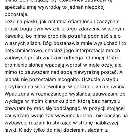
spektakularną wywrotkę to jednak niepokój
pozostaje.
Leżę na piasku jak ostatnia ofiara losu i zaczynam
prosić boga bym wyszła z tego zdarzenia w jednym
kawałku, bo mimo prób nie potrafię podnieść się o
własnych siłach. Bóg postanawia mnie wysłuchać i to
natychmiastowo, chociaż jego interpretacja moich
żarliwych próśb znacznie odbiega od mojej. Ostre
promienie słońca wpadają wprost w moje oczy, ale
mimo to zauważam nad sobą niewyraźną postać. A
jednak nie pozostałam Incognito. Uczucie wstydu
przybiera na sile i ewoluuje w poczucie zażenowania.
Wpatrzona w rozmazanego wysłańca, zauważam, że
wyciąga w moim kierunku dłoń, którą bez namysłu
chwytam by móc się podciągnąć. W pozycji stojącej
zauważam swoje zakrwawione kolana i nie bacząc na
wybawcę, ruszam kuśtykając w stronę najbliższej
ławki. Kiedy tylko do niej docieram, siadam z