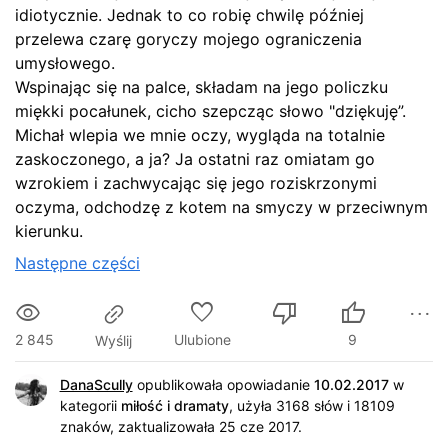
idiotycznie. Jednak to co robię chwilę później
przelewa czarę goryczy mojego ograniczenia
umysłowego.
Wspinając się na palce, składam na jego policzku
miękki pocałunek, cicho szepcząc słowo "dziękuję”.
Michał wlepia we mnie oczy, wygląda na totalnie
zaskoczonego, a ja? Ja ostatni raz omiatam go
wzrokiem i zachwycając się jego roziskrzonymi
oczyma, odchodzę z kotem na smyczy w przeciwnym
kierunku.
Następne części
2 845
Ulubione
9
Wyślij
DanaScully
opublikowała opowiadanie
10.02.2017
w
kategorii
miłość i dramaty
,
użyła 3168 słów i 18109
znaków
, zaktualizowała 25 cze 2017.