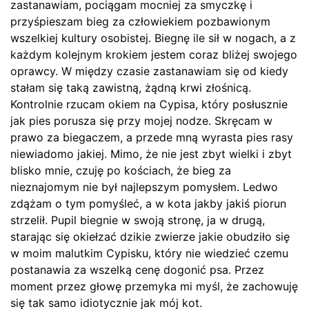
zastanawiam, pociągam mocniej za smyczkę i
przyśpieszam bieg za człowiekiem pozbawionym
wszelkiej kultury osobistej. Biegnę ile sił w nogach, a z
każdym kolejnym krokiem jestem coraz bliżej swojego
oprawcy. W między czasie zastanawiam się od kiedy
stałam się taką zawistną, żądną krwi złośnicą.
Kontrolnie rzucam okiem na Cypisa, który posłusznie
jak pies porusza się przy mojej nodze. Skręcam w
prawo za biegaczem, a przede mną wyrasta pies rasy
niewiadomo jakiej. Mimo, że nie jest zbyt wielki i zbyt
blisko mnie, czuję po kościach, że bieg za
nieznajomym nie był najlepszym pomysłem. Ledwo
zdążam o tym pomyśleć, a w kota jakby jakiś piorun
strzelił. Pupil biegnie w swoją stronę, ja w drugą,
starając się okiełzać dzikie zwierze jakie obudziło się
w moim malutkim Cypisku, który nie wiedzieć czemu
postanawia za wszelką cenę dogonić psa. Przez
moment przez głowę przemyka mi myśl, że zachowuję
się tak samo idiotycznie jak mój kot.