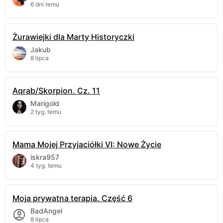
6 dni temu
Żurawiejki dla Marty Historyczki
Jakub
8 lipca
Aqrab/Skorpion. Cz. 11
Marigold
2 tyg. temu
Mama Mojej Przyjaciółki VI: Nowe Życie
iskra957
4 tyg. temu
Moja prywatna terapia. Część 6
BadAngel
8 lipca