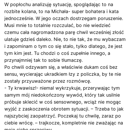
W popłochu analizuję sytuację, spoglądając to na
rozbite kolana, to na Michała- super bohatera i kata
jednocześnie. W jego oczach dostrzegam poruszenie.
Musi mnie to totalnie rozczulać, bo nie wiedzieć
czemu cała nagromadzona parę chwil wcześniej złość
ulatuje gdzieś daleko. Nie, to nie tak, że mu wybaczam
i zapominam o tym co się stało, tylko dlatego, że jest
tym kim jest. Tu chodzi o coś zupełnie innego, a
przynajmniej tak to sobie tłumaczę.
Po chwili odzywam się, a właściwie dukam coś bez
sensu, wycierając ukradkiem łzy z policzka, by te nie
zostały przyuważone przez rozmówcę.
- Ty krwawisz!- niemal wykrzykuje, przerywając tym
samym mój niedokończony wywód, który tak usilnie
próbuje sklecić w coś sensownego, wciąż nie mogąc
wyjść z zaskoczenia obrotem sytuacji. – Trzeba to jak
najszybciej zaopatrzyć. Poczekaj tu chwilę, zaraz po
ciebie wrócę. – trajkocze, kompletnie nie zważając na
moje ciche sprzeciwy.