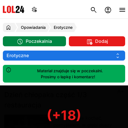
Opowiadania
Erotyczne
Poczekalnia
Dodaj
Materiał znajduje się w poczekalni.
Prosimy o łapkę i komentarz!
Dzień chłopaka część 1/3
restauracja
(+18)
-I jak jej tu nie kochać,
pomyślałem, w głębi duszy