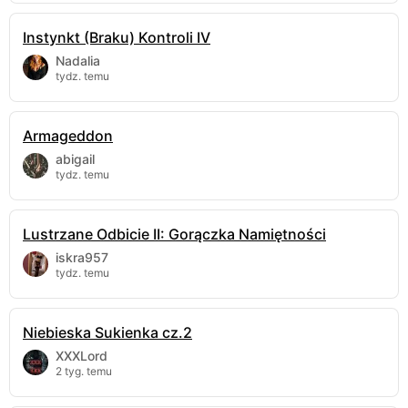
a mój penis wręcz wyrywał się ze spodni.
Instynkt (Braku) Kontroli IV
cdn.
Nadalia
Następne części
tydz. temu
Armageddon
4 841
Ulubione
19
Wyślij
abigail
tydz. temu
Pawlo20
opublikował opowiadanie
28.04.2022
w
kategorii
erotyka
,
użył 820 słów i 4418 znaków
,
zaktualizował 1 maj 2022.
Lustrzane Odbicie II: Gorączka Namiętności
iskra957
1 KOMENTARZ
tydz. temu
Niebieska Sukienka cz.2
XXXLord
2 tyg. temu