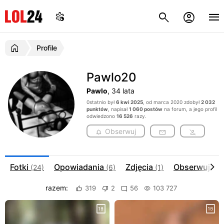
Profile
Pawlo20
Pawlo
, 34 lata
0statnio był
6 kwi 2025
, od marca 2020 zdobył
2 032
punktów
, napisał
1 060 postów
na forum, a jego profil
odwiedzono
16 526
razy.
Obserwuj
Fotki
Opowiadania
Zdjęcia
Obserwujac
(24)
(6)
(1)
razem:
319
2
56
103 727