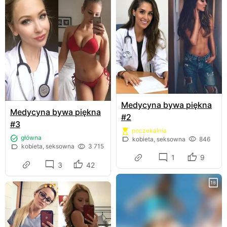
Medycyna bywa piękna
Medycyna bywa piękna
#2
#3
poczekalnia
główna
kobieta, seksowna
846
kobieta, seksowna
3 715
1
9
3
42