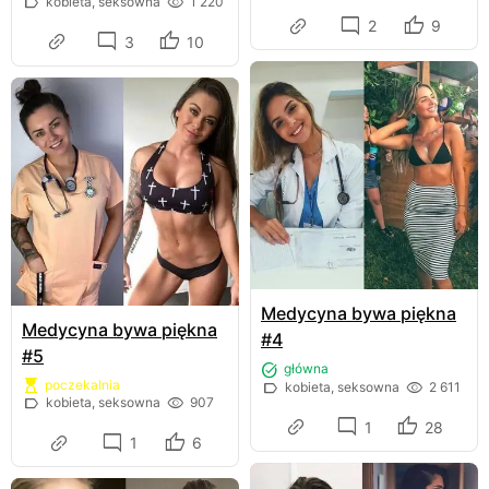
kobieta, seksowna
1 220
2
9
3
10
Medycyna bywa piękna
Medycyna bywa piękna
#4
#5
główna
poczekalnia
kobieta, seksowna
2 611
kobieta, seksowna
907
1
28
1
6