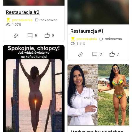
Restauracja #2
poczekalnia
seksowna
1 278
Restauracja #1
5
8
poczekalnia
seksowna
1 116
2
7