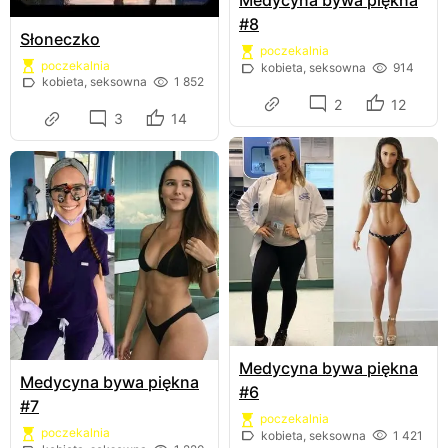
Medycyna bywa piękna
#8
Słoneczko
poczekalnia
poczekalnia
kobieta, seksowna
914
kobieta, seksowna
1 852
2
12
3
14
Medycyna bywa piękna
Medycyna bywa piękna
#6
#7
poczekalnia
poczekalnia
kobieta, seksowna
1 421