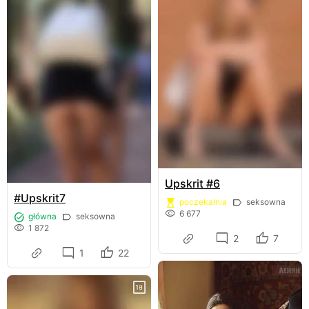
Upskrit #6
#Upskrit7
poczekalnia
seksowna
6 677
główna
seksowna
1 872
2
7
1
22