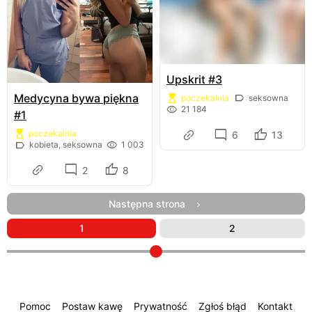
Upskrit #3
Medycyna bywa piękna
poczekalnia
seksowna
21 184
#1
poczekalnia
6
13
kobieta, seksowna
1 003
2
8
Następna strona
1
2
Pomoc
Postaw kawę
Prywatność
Zgłoś błąd
Kontakt