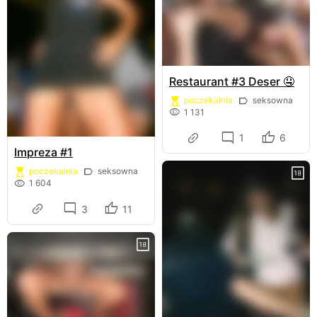
Restaurant #3 Deser 🤤
poczekalnia
seksowna
1 131
1
6
Impreza #1
poczekalnia
seksowna
1 604
3
11