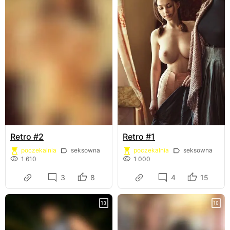
Retro #2
Retro #1
poczekalnia
seksowna
poczekalnia
seksowna
1 610
1 000
3
8
4
15