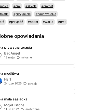
emnica
#oral
#szkoła
#dramat
tolatki
#przyjaciele
#nauczycielka
erć
#przyjaźń
#horror
#walka
#brat
obne opowiadania
ja prywatna terapia
BadAngel
18 maja
miłosne
ja modlitwa
Hart
24 cze 2025
poezja
ja mała sąsiadka.
MojeHistorie
11 lip 2022
erotyczne