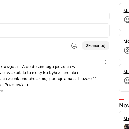
Mo
Mo
Skomentuj
 krawędzi. A co do zimnego jedzenia w
Mo
e w szpitalu to nie tylko było zimne ale i
 że nikt nie chciał mojej porcji a na sali leżało 11
ak. Pozdrawiam
dz
Now
Mi