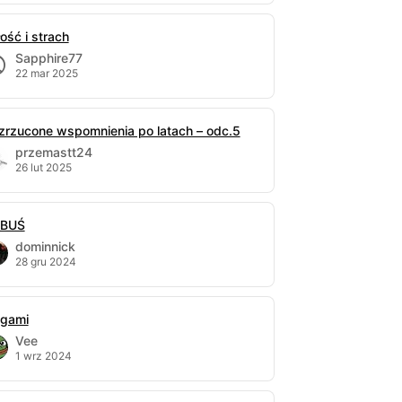
ość i strach
Sapphire77
22 mar 2025
zrzucone wspomnienia po latach – odc.5
przemastt24
26 lut 2025
BUŚ
dominnick
28 gru 2024
igami
Vee
1 wrz 2024