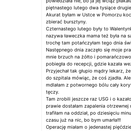
powiedziała nie, bo ja jej wciąż płakał
piętnastego lutego dwa tysiące drug
Akurat byłam w Ustce w Pomorzu koch
zbierać bursztyny.
Czternastego lutego były to Walentynk
nazywa ławeczka mama też była na sa
trochę tam potańczyłam tego dnia św
Następnego dnia zaczęło się moje pr
mnie brzuch na żółto i pomarańczowo
pobiegła do recepcji, gdzie kazała w
Przyjechał tak głupio mądry lekarz, ż
do szpitala mówiąc, że coś zjadła. Ale
mdlałam z potwornego bólu cały kory
tęczy.
Tam zrobili jeszcze raz USG i o kazał
prawie dostałam zapalenia otrzewnej 
trafiłam na oddział, po dziesięciu min
czasu już na nic, bo bym umarła!!!
Operację miałam o jedenastej pięćdzie