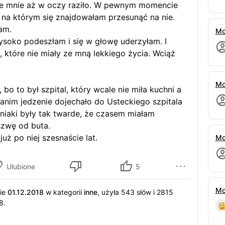
 że mnie aż w oczy raziło. W pewnym momencie
go, na którym się znajdowałam przesunąć na nie.
łam.
Mo
wysoko podeszłam i się w głowę uderzyłam. I
e, które nie miały ze mną lekkiego życia. Wciąż
Mo
bo to był szpital, który wcale nie miła kuchni a
zanim jedzenie dojechało do Usteckiego szpitala
mniaki były tak twarde, że czasem miałam
eszwę od buta.
uż po niej szesnaście lat.
Mo
Ulubione
5
Mo
nie
01.12.2018
w kategorii
inne
,
użyła 543 słów i 2815
8.