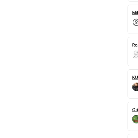
Mił
Ro
KU
Or