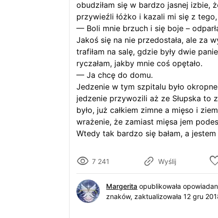
obudziłam się w bardzo jasnej izbie,
przywieźli łóżko i kazali mi się z te
— Boli mnie brzuch i się boje – odpar
Jakoś się na nie przedostała, ale za 
trafiłam na salę, gdzie były dwie pani
ryczałam, jakby mnie coś opętało.
— Ja chcę do domu.
Jedzenie w tym szpitalu było okropne, 
jedzenie przywozili aż ze Słupska to 
było, już całkiem zimne a mięso i zie
wrażenie, że zamiast mięsa jem pod
Wtedy tak bardzo się bałam, a jestem j
7 241
Wyślij
Margerita
opublikowała opowiada
znaków
, zaktualizowała 12 gru 201