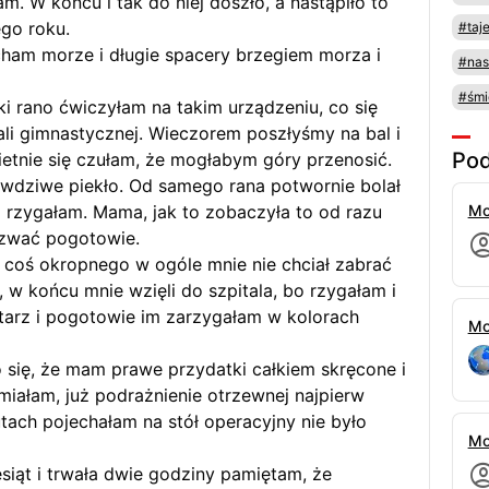
am. W końcu i tak do niej doszło, a nastąpiło to
iego roku.
#taj
am morze i długie spacery brzegiem morza i
#nas
#śmi
i rano ćwiczyłam na takim urządzeniu, co się
li gimnastycznej. Wieczorem poszłyśmy na bal i
Pod
ietnie się czułam, że mogłabym góry przenosić.
awdziwe piekło. Od samego rana potwornie bolał
 rzygałam. Mama, jak to zobaczyła to od razu
Mo
ezwać pogotowie.
e coś okropnego w ogóle mnie nie chciał zabrać
, w końcu mnie wzięli do szpitala, bo rzygałam i
tarz i pogotowie im zarzygałam w kolorach
Mo
o się, że mam prawe przydatki całkiem skręcone i
miałam, już podrażnienie otrzewnej najpierw
utach pojechałam na stół operacyjny nie było
Mo
siąt i trwała dwie godziny pamiętam, że