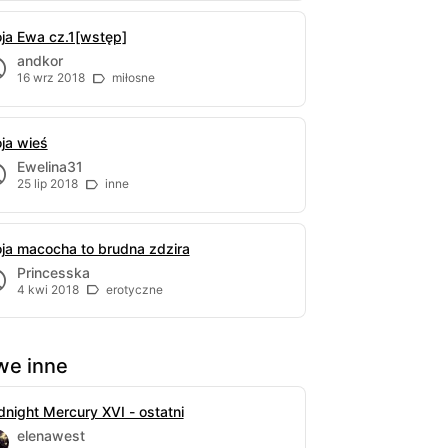
ja Ewa cz.1[wstęp]
andkor
16 wrz 2018
miłosne
ja wieś
Ewelina31
25 lip 2018
inne
ja macocha to brudna zdzira
Princesska
4 kwi 2018
erotyczne
e inne
dnight Mercury XVI - ostatni
elenawest