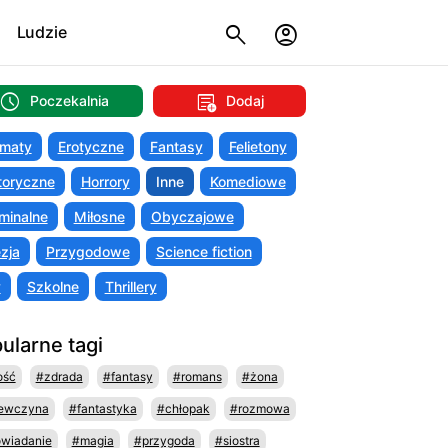
Ludzie
Poczekalnia
Dodaj
maty
Erotyczne
Fantasy
Felietony
toryczne
Horrory
Inne
Komediowe
minalne
Miłosne
Obyczajowe
zja
Przygodowe
Science fiction
y
Szkolne
Thrillery
ularne tagi
ość
#zdrada
#fantasy
#romans
#żona
ewczyna
#fantastyka
#chłopak
#rozmowa
wiadanie
#magia
#przygoda
#siostra