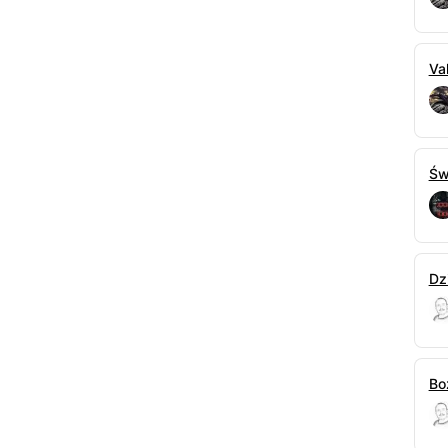
Val
Św
Dz
Bo