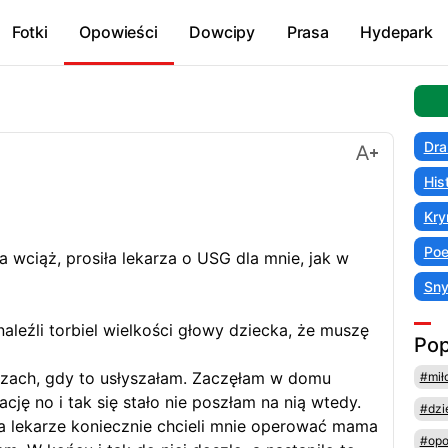
Fotki
Opowieści
Dowcipy
Prasa
Hydepark
Dra
His
Kry
Poe
wciąż, prosiła lekarza o USG dla mnie, jak w
Sn
naleźli torbiel wielkości głowy dziecka, że muszę
Pop
ruzach, gdy to usłyszałam. Zaczęłam w domu
#mił
ację no i tak się stało nie poszłam na nią wtedy.
#dzi
 a lekarze koniecznie chcieli mnie operować mama
#opo