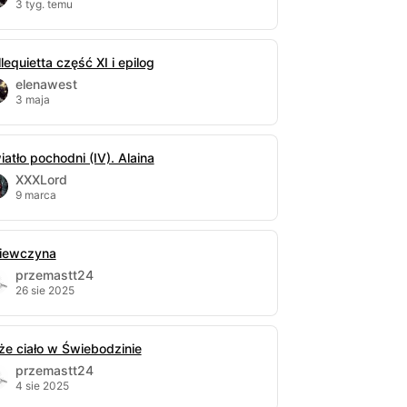
3 tyg. temu
lequietta część XI i epilog
elenawest
3 maja
iatło pochodni (IV). Alaina
XXXLord
9 marca
iewczyna
przemastt24
26 sie 2025
że ciało w Świebodzinie
przemastt24
4 sie 2025