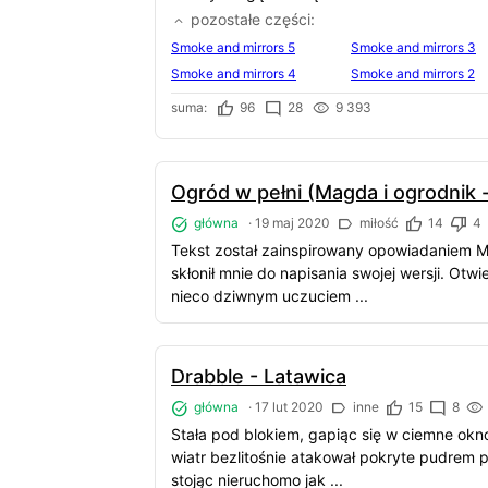
pozostałe części
Smoke and mirrors 5
Smoke and mirrors 3
Smoke and mirrors 4
Smoke and mirrors 2
suma:
96
28
9 393
Ogród w pełni (Magda i ogrodnik 
główna
·
19 maj 2020
miłość
14
4
Tekst został zainspirowany opowiadaniem Ma
skłonił mnie do napisania swojej wersji. Otw
nieco dziwnym uczuciem ...
Drabble - Latawica
główna
·
17 lut 2020
inne
15
8
Stała pod blokiem, gapiąc się w ciemne okno
wiatr bezlitośnie atakował pokryte pudrem po
stojąc nieruchomo jak ...