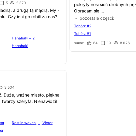
5
2 373
pokryty nosi sieć drobnych pę
ładną, a drugą tą mądrą. My -
Obracam się ...
ału. Czy inni go robili za nas?
pozostałe części
Tchórz #2
Tchórz #1
Hanahaki ~ 2
suma:
64
19
8 026
Hanahaki
3 504
ć. Duże, ważne miasto, piękna
twarzy szeryfa. Nienawidził
tor
Rest in waves | I | Victor
tor