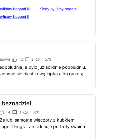
byliśmy bogami III
Kiedy byliśmy bogami
byliśmy bogami II
ajowe
12
2
1 579
dpołudnia, a było już solidnie popołudniu.
achnąć się plastikową łapką albo gazetą
 beznadziei
14
3
1 820
ą. Że lubi samotne wieczory z kubkiem
ger things". Że szkicuje portrety swoich