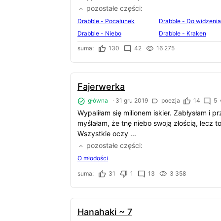
pozostałe części
Drabble - Pocałunek
Drabble - Do widzenia
Drabble - Niebo
Drabble - Kraken
suma:
130
42
16 275
Fajerwerka
główna
·
31 gru 2019
poezja
14
5
Wypaliłam się milionem iskier. Zabłysłam i p
myślałam, że tnę niebo swoją złością, lecz t
Wszystkie oczy ...
pozostałe części
O młodości
suma:
31
1
13
3 358
Hanahaki ~ 7