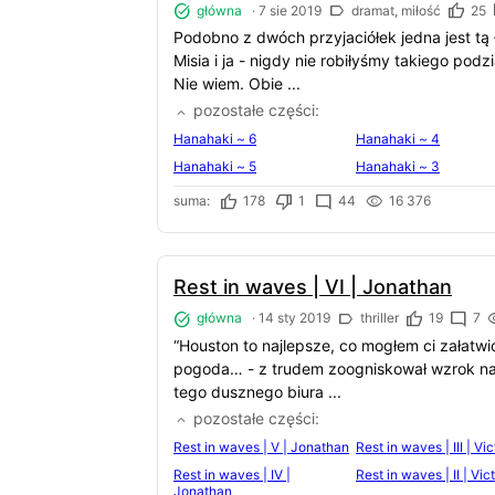
główna
·
7 sie 2019
dramat, miłość
25
Podobno z dwóch przyjaciółek jedna jest tą 
Misia i ja - nigdy nie robiłyśmy takiego podzi
Nie wiem. Obie ...
pozostałe części
Hanahaki ~ 6
Hanahaki ~ 4
Hanahaki ~ 5
Hanahaki ~ 3
suma:
178
1
44
16 376
Rest in waves | VI | Jonathan
główna
·
14 sty 2019
thriller
19
7
“Houston to najlepsze, co mogłem ci załatwi
pogoda… - z trudem zoogniskował wzrok na 
tego dusznego biura ...
pozostałe części
Rest in waves | V | Jonathan
Rest in waves | III | Vic
Rest in waves | IV |
Rest in waves | II | Vic
Jonathan