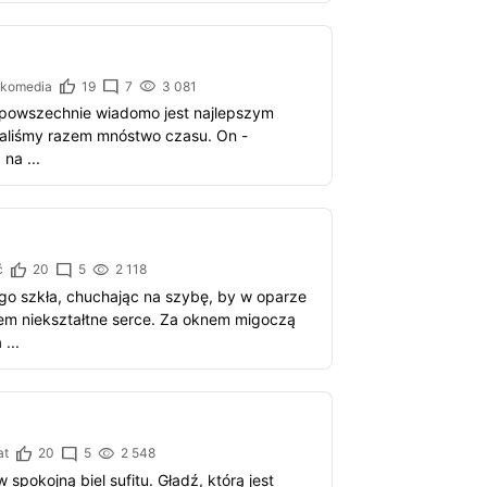
 komedia
19
7
3 081
k powszechnie wiadomo jest najlepszym
zaliśmy razem mnóstwo czasu. On -
na ...
ć
20
5
2 118
go szkła, chuchając na szybę, by w oparze
m niekształtne serce. Za oknem migoczą
...
at
20
5
2 548
 spokojną biel sufitu. Gładź, którą jest