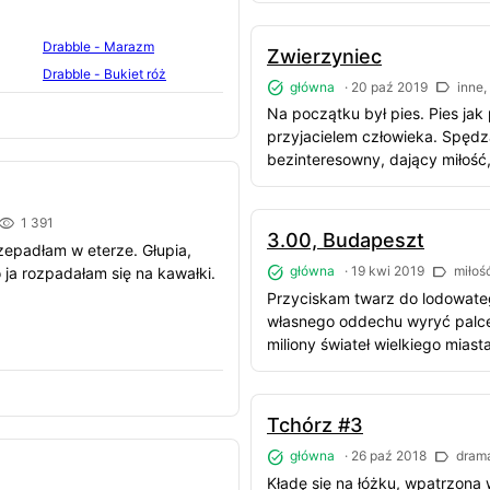
Drabble - Marazm
Zwierzyniec
Drabble - Bukiet róż
główna
·
20 paź 2019
inne,
Na początku był pies. Pies ja
przyjacielem człowieka. Spęd
bezinteresowny, dający miłość, 
1 391
3.00, Budapeszt
rzepadłam w eterze. Głupia,
główna
·
19 kwi 2019
miłoś
o ja rozpadałam się na kawałki.
Przyciskam twarz do lodowate
własnego oddechu wyryć palce
miliony świateł wielkiego miasta 
Tchórz #3
główna
·
26 paź 2018
dram
Kładę się na łóżku, wpatrzona w