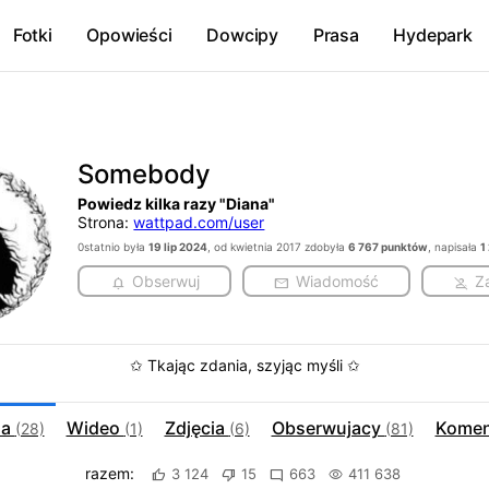
Fotki
Opowieści
Dowcipy
Prasa
Hydepark
Somebody
Powiedz kilka razy "Diana"
Strona:
wattpad.com/user
0statnio była
19 lip 2024
, od kwietnia 2017 zdobyła
6 767 punktów
, napisała
1
Obserwuj
Wiadomość
Z
✩ Tkając zdania, szyjąc myśli ✩
ia
Wideo
Zdjęcia
Obserwujacy
Komen
(28)
(1)
(6)
(81)
razem:
3 124
15
663
411 638