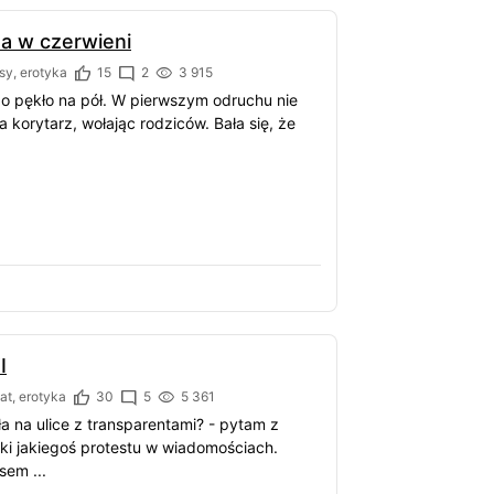
a w czerwieni
sy, erotyka
15
2
3 915
o pękło na pół. W pierwszym odruchu nie
a korytarz, wołając rodziców. Bała się, że
I
t, erotyka
30
5
5 361
ła na ulice z transparentami? - pytam z
i jakiegoś protestu w wiadomościach.
sem ...