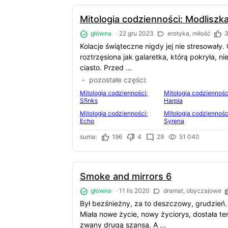
Mitologia codzienności: Modliszk
główna
·
22 gru 2023
erotyka, miłość
3
Kolacje świąteczne nigdy jej nie stresowały. 
roztrzęsiona jak galaretka, którą pokryła, n
ciasto. Przed ...
pozostałe części
Mitologia codzienności:
Mitologia codziennośc
Sfinks
Harpia
Mitologia codzienności:
Mitologia codziennośc
Echo
Syrena
suma:
196
4
29
51 040
Smoke and mirrors 6
główna
·
11 lis 2020
dramat, obyczajowe
Był bezśnieżny, za to deszczowy, grudzień. N
Miała nowe życie, nowy życiorys, dostała te
zwany drugą szansą. A ...