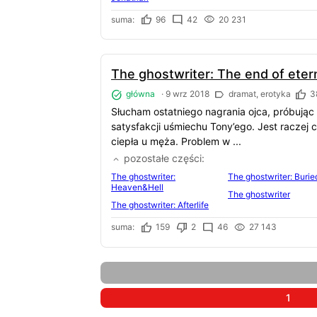
suma:
96
42
20 231
The ghostwriter: The end of eter
główna
·
9 wrz 2018
dramat, erotyka
3
Słucham ostatniego nagrania ojca, próbując
satysfakcji uśmiechu Tony’ego. Jest raczej
ciepła u męża. Problem w ...
pozostałe części
The ghostwriter:
The ghostwriter: Burie
Heaven&Hell
The ghostwriter
The ghostwriter: Afterlife
suma:
159
2
46
27 143
1