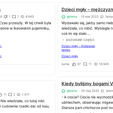
a
Dzieci mgły – mężczyzn
6
1
7
8 645
główna
·
15 mar 2023
fanta
Czas przeszły. W tej chwili była
Wydawało się, jakby samo nieb
iesione w ikeowskim pojemniku,
wiedziała, co robić. Wybiegła n
coś im się stało ...
pozostałe części
i:
Dzieci mgły – Królewski
taniec
i:
Dzieci mgły
suma:
67
11
18 945
Kiedy byliśmy bogami V
główna
·
30 maj 2020
drama
11
2
1 471
- A ciocia? Ciocia nie wychodzi
ie wiedziała, co tutaj robi.
uśmiechem, obserwując migawk
n cudownie rzadki dar od losu,
Starsza pani chichocze pod no