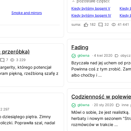
pozostałe części
Kiedy byliśmy bogami V
Kiedy 
Smoke and mirrors
Kiedy byliśmy bogami IV
Kiedy 
suma:
182
32
41 441
Fading
- przeróbka)
główna
·
4 kwi 2020
obycz
7
3 229
Bzyczała nad jej uchem od prze
rgerity, którego potencjał
Powinna coś z tym zrobić. Zam
ieram piękną, rzeźbioną szafę z
albo choćby i ...
Codzienność w polewie
główna
·
20 sty 2020
inne
2 297
Mówi o sobie, że jest realistk
 dziesiątego piętra. Zimny
herbaty i nowym sezonem "Stran
liczki. Poprawiła szal, nadal
rozmówców w trakcie ...