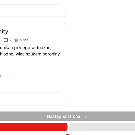
nity
8
7
5 959
 unikać pełnego widocznej
 chłodno, więc szukam odrobiny
d
Następna strona