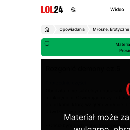
Wideo
Opowiadania
Miłosne, Erotyczne
Materia
Prosi
Rozgonić demony cz.5
Poprzednie części
Obudziła mnie subtelnym pocałunkiem
mruknięciem. Otwierając oczy zobacz
policzkami, którą wziąłem w dłonie pr
odwdzięczyła mi się szerokim, szcz
Materiał może za
- Chciałbym codziennie takie poranki 
wulgarne, obra