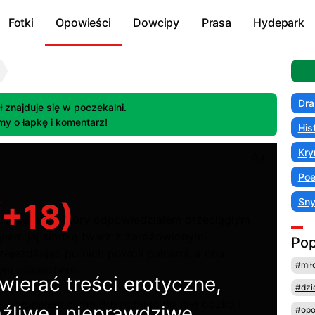
Fotki
Opowieści
Dowcipy
Prasa
Hydepark
Dra
ł znajduje się w poczekalni.
my o łapkę i komentarz!
His
Kry
Poe
Sn
(+18)
 w usta, na który odpowiedziałem przeciągłym
yłem jej słodką twarz z zaróżowionymi
Pop
zejeżdżając po nich powoli palcami, a ona
#mił
erym uśmiechem.
wierać treści erotyczne,
#dzi
- szepnąłem cicho puszczając do niej oczko i
źliwe i nieprawdziwe.
#opo