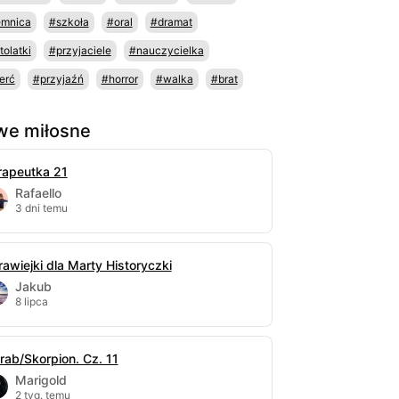
emnica
#szkoła
#oral
#dramat
tolatki
#przyjaciele
#nauczycielka
erć
#przyjaźń
#horror
#walka
#brat
e miłosne
rapeutka 21
Rafaello
3 dni temu
rawiejki dla Marty Historyczki
Jakub
8 lipca
rab/Skorpion. Cz. 11
Marigold
2 tyg. temu