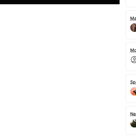
 nieunikniony temat. Miałem nadzieję, że nie
 naszych dobrych humorów, ale wiedziałem że
Ma
oju. Cały czas obwiniałem o to siebie i nawet nie
będzie w stanie to zmienić.
łem ostrożnie gładząc ją ramieniu.
i i lekko spochmurniała, bawiąc się nerwowo
Mo
wil namysłu po prostu milcząc.
ode mnie chcesz – zapytała patrząc mi w oczy.
ie nie spodziewałem się takiego pytania i nie
Sp
chciałem mieć ją blisko, całować, dotykać,
 z nią rozstawać ani na moment, ale nawet przez
yło coś więcej. Właściwie nawet nie miałem czasu
 na tym etapie powiedzieć, że się zakochałem?
ie dłużej niż powinienem. Między nami jest
Na
ćby wiek. Ja jestem dorosłym facetem z dość
ą niż normy przewidują, a ona jest taka młoda,