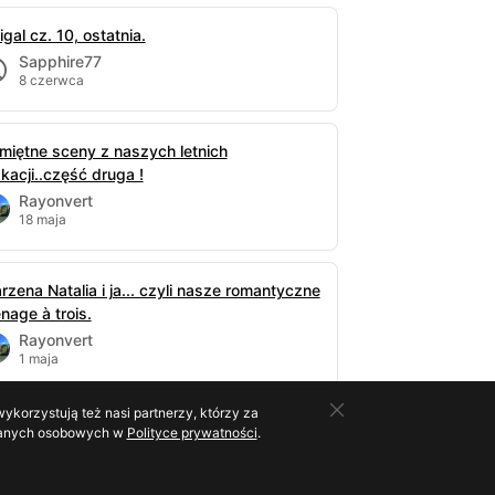
gal cz. 10, ostatnia.
Sapphire77
8 czerwca
miętne sceny z naszych letnich
kacji..część druga !
Rayonvert
18 maja
rzena Natalia i ja... czyli nasze romantyczne
nage à trois.
Rayonvert
1 maja
ykorzystują też nasi partnerzy, którzy za
o danych osobowych w
Polityce prywatności
.