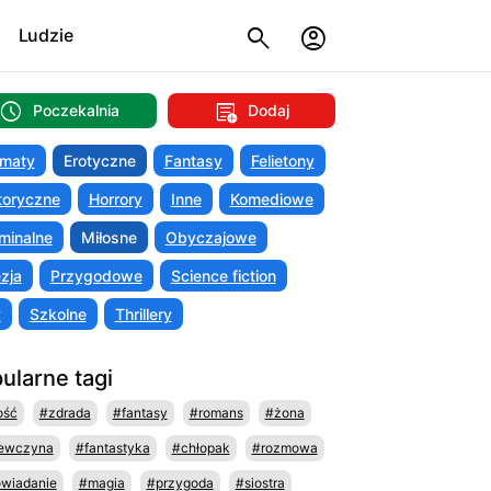
Ludzie
Poczekalnia
Dodaj
maty
Erotyczne
Fantasy
Felietony
toryczne
Horrory
Inne
Komediowe
minalne
Miłosne
Obyczajowe
zja
Przygodowe
Science fiction
y
Szkolne
Thrillery
ularne tagi
ość
#zdrada
#fantasy
#romans
#żona
ewczyna
#fantastyka
#chłopak
#rozmowa
wiadanie
#magia
#przygoda
#siostra