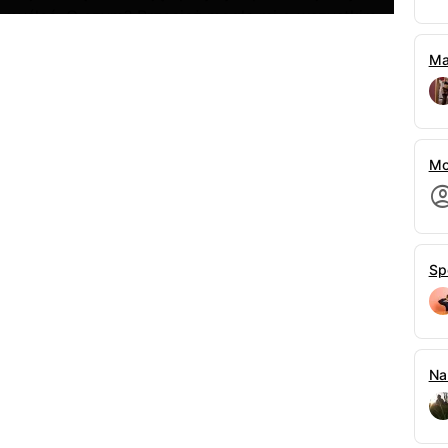
ś myśleć. O czym? Przecież mogła mi o wszystkim
mą myśl o tym,że nie mogę ściągnąć jakiegoś
Ma
 porozmawiać? Nie musisz się bać,wszystko
szeptem wprost do jej ucha z obietnicą w
zaciska zęby i bierze głęboki wdech. Jej ręka
chwili na swoich ustach mam jej palec sugerujący
Mo
ię powstrzymuję żeby nie powiedzieć czegoś
st podąża w dół,przez szyję na klatkę piersiową i
ność. Spokój. Euforia. To właśnie przy niej ze
ogę czuć jej zapach. Nie dam rady już się dłużej
Sp
już próbować. Kładę dłoń na jej policzku
jam się zachłannie w jej usta pochłaniając każdy
k. Na początku lekko zaskoczona biernie pozwala
 nabiera rytmu który narzucam swoją nieodpartą
zty. Ona wcale nie protestuje,a ja powoli
Na
cej. Podnoszę się na łokciu kładąc rękę na jej
wką języka wodzę po linii jej tętnicy czując na