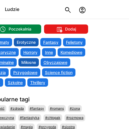
Ludzie
Poczekalnia
Dodaj
maty
Erotyczne
Fantasy
Felietony
toryczne
Horrory
Inne
Komediowe
minalne
Miłosne
Obyczajowe
zja
Przygodowe
Science fiction
y
Szkolne
Thrillery
ularne tagi
ość
#zdrada
#fantasy
#romans
#żona
ewczyna
#fantastyka
#chłopak
#rozmowa
wiadanie
#magia
#przygoda
#siostra