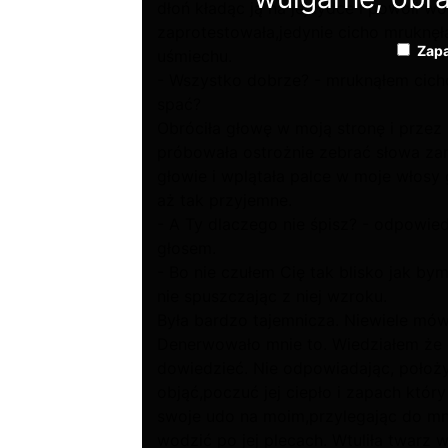
dłoń kładąc ją na jej łydce i powoli 
zaprotestowała,jedynie cicho mruknęła
Zapa
uśmiechu.
- Wszystko dobrze? - mruknąłem cicho
spać?
Obróciła głowę w moją stronę i przez 
próbowała ostrożnie zebrać słowa zan
głowie i wplątała palce w moje włosy 
aż tak przyjemne.
- A Ty dlaczego nie śpisz? - odpowi
głosem.
- Bo nie czułem Cię tak blisko jak by
nie spuszczając z niej wzroku.
Była bardzo tajemnicza. Niewiele mówi
Denerwowało mnie to. Wiedziałem że c
dowiedzieć. Nie odpowiadając, położy
objąć,poczuć jej ciepło i zapach któr
swoje udo na moim,przylegając do mni
wodzić po jej plecach. Wtuliła twarz 