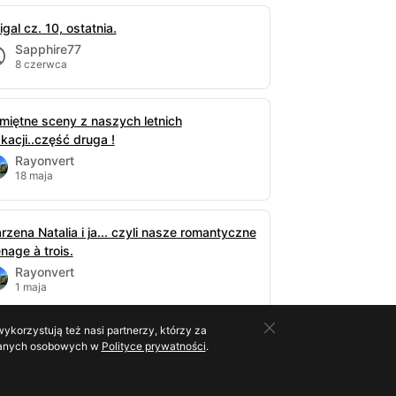
gal cz. 10, ostatnia.
Sapphire77
8 czerwca
miętne sceny z naszych letnich
kacji..część druga !
Rayonvert
18 maja
rzena Natalia i ja... czyli nasze romantyczne
nage à trois.
Rayonvert
1 maja
ykorzystują też nasi partnerzy, którzy za
o danych osobowych w
Polityce prywatności
.