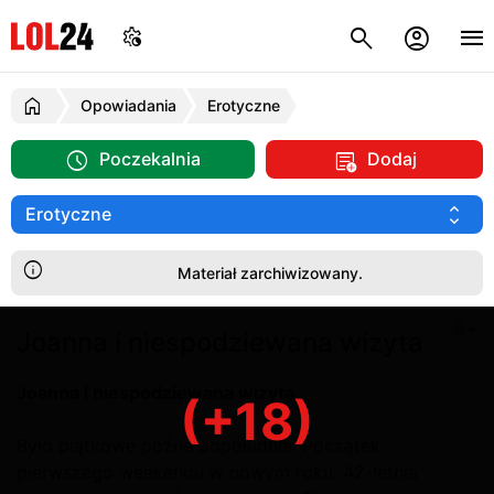
Opowiadania
Erotyczne
Poczekalnia
Dodaj
Materiał zarchiwizowany.
Joanna i niespodziewana wizyta
Joanna i niespodziewana wizyta
(+18)
Było piątkowe późne popołudnie. Początek
pierwszego weekendu w nowym roku. 42-letnia