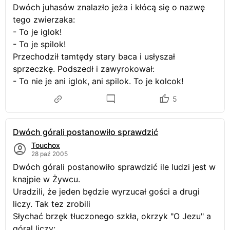
Dwóch juhasów znalazło jeża i kłócą się o nazwę
tego zwierzaka:
- To je iglok!
- To je spilok!
Przechodził tamtędy stary baca i usłyszał
sprzeczkę. Podszedł i zawyrokował:
- To nie je ani iglok, ani spilok. To je kolcok!
5
Dwóch górali postanowiło sprawdzić
Touchox
28 paź 2005
Dwóch górali postanowiło sprawdzić ile ludzi jest w
knajpie w Żywcu.
Uradzili, że jeden będzie wyrzucał gości a drugi
liczy. Tak tez zrobili
Słychać brzęk tłuczonego szkła, okrzyk "O Jezu" a
góral liczy: