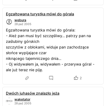
Egzaltowana turystka mówi do górala
webura
28 paź 2005
Egzaltowana turystka mówi do górala:
- Ależ pan musi być szczęśliwy... patrzy pan na
zaślubiny górskich
szczytów z obłokami, widuje pan zachodzące
słońce wypijające czar
niknącego tajemniczego dnia...
- Oj widywałem ja, widywałem - przerywa góral -
ale już teraz nie piję.
2
Dwóch juhasów znalazło jeża
waketator
28 paź 2005