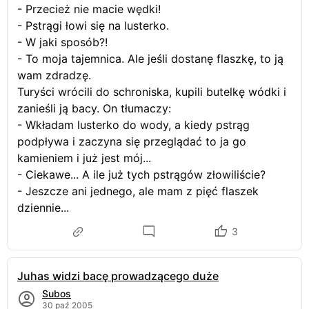
- Przecież nie macie wędki!
- Pstrągi łowi się na lusterko.
- W jaki sposób?!
- To moja tajemnica. Ale jeśli dostanę flaszkę, to ją
wam zdradzę.
Turyści wrócili do schroniska, kupili butelkę wódki i
zanieśli ją bacy. On tłumaczy:
- Wkładam lusterko do wody, a kiedy pstrąg
podpływa i zaczyna się przeglądać to ja go
kamieniem i już jest mój...
- Ciekawe... A ile już tych pstrągów złowiliście?
- Jeszcze ani jednego, ale mam z pięć flaszek
dziennie...
3
Juhas widzi bacę prowadzącego duże
Subos
30 paź 2005