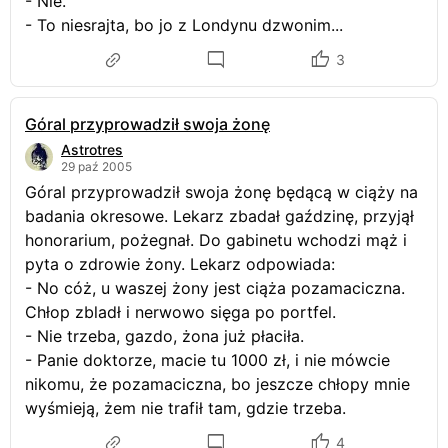
- Nie.
- To niesrajta, bo jo z Londynu dzwonim...
3
Góral przyprowadził swoja żonę
Astrotres
29 paź 2005
Góral przyprowadził swoja żonę będącą w ciąży na
badania okresowe. Lekarz zbadał gaździnę, przyjął
honorarium, pożegnał. Do gabinetu wchodzi mąż i
pyta o zdrowie żony. Lekarz odpowiada:
- No cóż, u waszej żony jest ciąża pozamaciczna.
Chłop zbladł i nerwowo sięga po portfel.
- Nie trzeba, gazdo, żona już płaciła.
- Panie doktorze, macie tu 1000 zł, i nie mówcie
nikomu, że pozamaciczna, bo jeszcze chłopy mnie
wyśmieją, żem nie trafił tam, gdzie trzeba.
4