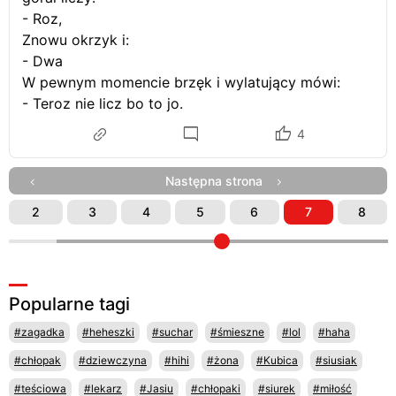
- Roz,
Znowu okrzyk i:
- Dwa
W pewnym momencie brzęk i wylatujący mówi:
- Teroz nie licz bo to jo.
4
Następna strona
2
3
4
5
6
7
8
Popularne tagi
#zagadka
#heheszki
#suchar
#śmieszne
#lol
#haha
#chłopak
#dziewczyna
#hihi
#żona
#Kubica
#siusiak
#teściowa
#lekarz
#Jasiu
#chłopaki
#siurek
#miłość