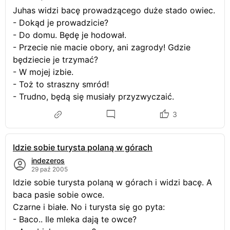
Juhas widzi bacę prowadzącego duże stado owiec.
- Dokąd je prowadzicie?
- Do domu. Będę je hodował.
- Przecie nie macie obory, ani zagrody! Gdzie
będziecie je trzymać?
- W mojej izbie.
- Toż to straszny smród!
- Trudno, będą się musiały przyzwyczaić.
3
Idzie sobie turysta polaną w górach
indezeros
29 paź 2005
Idzie sobie turysta polaną w górach i widzi bacę. A
baca pasie sobie owce.
Czarne i białe. No i turysta się go pyta:
- Baco.. Ile mleka dają te owce?