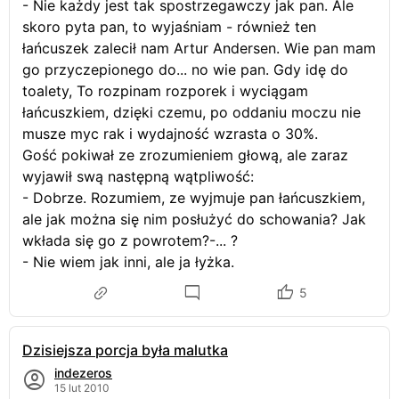
- Nie każdy jest tak spostrzegawczy jak pan. Ale
skoro pyta pan, to wyjaśniam - również ten
łańcuszek zalecił nam Artur Andersen. Wie pan mam
go przyczepionego do... no wie pan. Gdy idę do
toalety, To rozpinam rozporek i wyciągam
łańcuszkiem, dzięki czemu, po oddaniu moczu nie
musze myc rak i wydajność wzrasta o 30%.
Gość pokiwał ze zrozumieniem głową, ale zaraz
wyjawił swą następną wątpliwość:
- Dobrze. Rozumiem, ze wyjmuje pan łańcuszkiem,
ale jak można się nim posłużyć do schowania? Jak
wkłada się go z powrotem?-... ?
- Nie wiem jak inni, ale ja łyżka.
5
Dzisiejsza porcja była malutka
indezeros
15 lut 2010