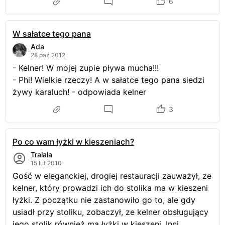
6
W sałatce tego pana
Ada
28 paź 2012
- Kelner! W mojej zupie pływa mucha!!!
- Phi! Wielkie rzeczy! A w sałatce tego pana siedzi
żywy karaluch! - odpowiada kelner
3
Po co wam łyżki w kieszeniach?
Tralala
15 lut 2010
Gość w eleganckiej, drogiej restauracji zauważył, ze
kelner, który prowadzi ich do stolika ma w kieszeni
łyżki. Z początku nie zastanowiło go to, ale gdy
usiadł przy stoliku, zobaczył, ze kelner obsługujący
jego stolik również ma łyżki w kieszeni. Inni