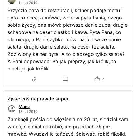
14 lut 2010
Przyszła para do restauracji, kelner podaje menu i
pyta co chcą zamówić, wpierw pyta Panią, czego
sobie życzy, ona mówi: pierwsze danie zupa, drugie
schabowe na deser ciastko i kawa. Pyta Pana, co
dla niego, a Pani szybko mówi na pierwsze danie
sałata, drugie danie sałata, na deser tez sałata.
Zdziwiony kelner pyta: A to dlaczego tylko sałata?
A Pani odpowiada: Bo jak pieprzy, jak królik, to
niech je, jak królik.
4
Zjeść coś naprawdę super,
Mane
13 lut 2010
Zamknęli gościa do więzienia na 20 lat, siedział sam
w celi, nie miał co robić, ale po latach złapał
mrówkę. Wyuczył ją tańczyć, śpiewać, robić fikołki,