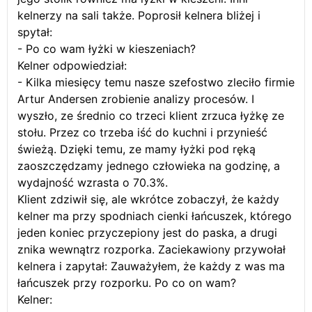
kelnerzy na sali także. Poprosił kelnera bliżej i
spytał:
- Po co wam łyżki w kieszeniach?
Kelner odpowiedział:
- Kilka miesięcy temu nasze szefostwo zleciło firmie
Artur Andersen zrobienie analizy procesów. I
wyszło, ze średnio co trzeci klient zrzuca łyżkę ze
stołu. Przez co trzeba iść do kuchni i przynieść
świeżą. Dzięki temu, ze mamy łyżki pod ręką
zaoszczędzamy jednego człowieka na godzinę, a
wydajność wzrasta o 70.3%.
Klient zdziwił się, ale wkrótce zobaczył, że każdy
kelner ma przy spodniach cienki łańcuszek, którego
jeden koniec przyczepiony jest do paska, a drugi
znika wewnątrz rozporka. Zaciekawiony przywołał
kelnera i zapytał: Zauważyłem, że każdy z was ma
łańcuszek przy rozporku. Po co on wam?
Kelner: