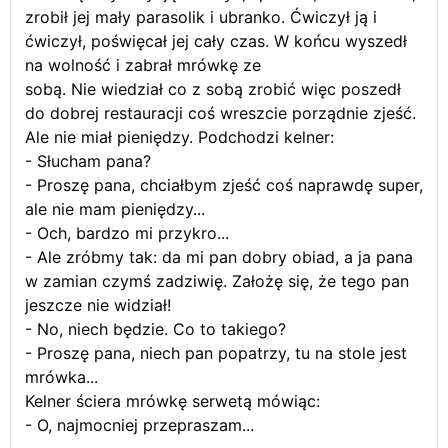
zrobił jej mały parasolik i ubranko. Ćwiczył ją i
ćwiczył, poświęcał jej cały czas. W końcu wyszedł
na wolność i zabrał mrówkę ze
sobą. Nie wiedział co z sobą zrobić więc poszedł
do dobrej restauracji coś wreszcie porządnie zjeść.
Ale nie miał pieniędzy. Podchodzi kelner:
- Słucham pana?
- Proszę pana, chciałbym zjeść coś naprawdę super,
ale nie mam pieniędzy...
- Och, bardzo mi przykro...
- Ale zróbmy tak: da mi pan dobry obiad, a ja pana
w zamian czymś zadziwię. Założę się, że tego pan
jeszcze nie widział!
- No, niech będzie. Co to takiego?
- Proszę pana, niech pan popatrzy, tu na stole jest
mrówka...
Kelner ściera mrówkę serwetą mówiąc:
- O, najmocniej przepraszam...