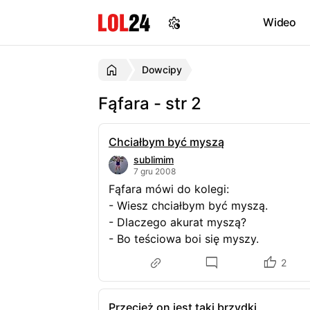
Wideo
Dowcipy
Fąfara - str 2
Chciałbym być myszą
sublimim
7 gru 2008
Fąfara mówi do kolegi:
- Wiesz chciałbym być myszą.
- Dlaczego akurat myszą?
- Bo teściowa boi się myszy.
2
Przecież on jest taki brzydki