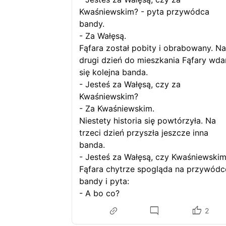
Kwaśniewskim? - pyta przywódca
bandy.
- Za Wałęsą.
Fąfara został pobity i obrabowany. Na
drugi dzień do mieszkania Fąfary wda
się kolejna banda.
- Jesteś za Wałęsą, czy za
Kwaśniewskim?
- Za Kwaśniewskim.
Niestety historia się powtórzyła. Na
trzeci dzień przyszła jeszcze inna
banda.
- Jesteś za Wałęsą, czy Kwaśniewsk
Fąfara chytrze spogląda na przywódc
bandy i pyta:
- A bo co?
2