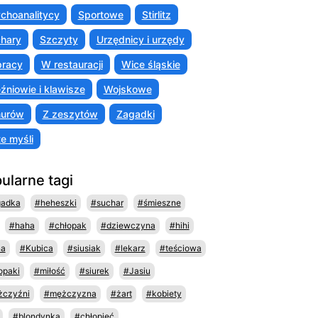
choanalitycy
Sportowe
Stirlitz
hary
Szczyty
Urzędnicy i urzędy
racy
W restauracji
Wice śląskie
źniowie i klawisze
Wojskowe
murów
Z zeszytów
Zagadki
te myśli
ularne tagi
gadka
#heheszki
#suchar
#śmieszne
#haha
#chłopak
#dziewczyna
#hihi
na
#Kubica
#siusiak
#lekarz
#teściowa
opaki
#miłość
#siurek
#Jasiu
czyźni
#mężczyzna
#żart
#kobiety
#blondynka
#chłopieć