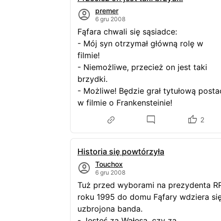
premer
6 gru 2008
Fąfara chwali się sąsiadce:
- Mój syn otrzymał główną rolę w
filmie!
- Niemożliwe, przecież on jest taki
brzydki.
- Możliwe! Będzie grał tytułową posta
w filmie o Frankensteinie!
2
Historia się powtórzyła
Touchox
6 gru 2008
Tuż przed wyborami na prezydenta R
roku 1995 do domu Fąfary wdziera si
uzbrojona banda.
- Jesteś za Wałęsą, czy za