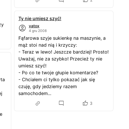
Ty nie umiesz szyć!
zy
vatox
4 gru 2008
Fąfarowa szyje sukienkę na maszynie, a
mąż stoi nad nią i krzyczy:
- Teraz w lewo! Jeszcze bardziej! Prosto!
Uważaj, nie za szybko! Przecież ty nie
umiesz szyć!
- Po co te twoje głupie komentarze?
yta
- Chciałem ci tylko pokazać jak się
czuję, gdy jedziemy razem
j
samochodem...
3
ie