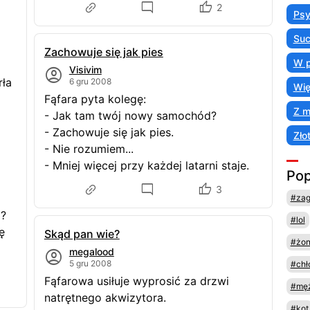
2
Psy
Suc
Zachowuje się jak pies
W p
Visivim
rła
6 gru 2008
Wię
Fąfara pyta kolegę:
Z 
- Jak tam twój nowy samochód?
- Zachowuje się jak pies.
Zło
- Nie rozumiem...
- Mniej więcej przy każdej latarni staje.
Pop
3
#za
im?
#lol
ę
Skąd pan wie?
#żo
megalood
5 gru 2008
#chł
Fąfarowa usiłuje wyprosić za drzwi
#męż
natrętnego akwizytora.
#kot