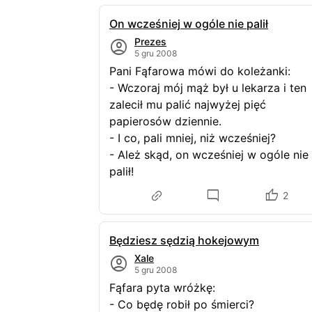
On wcześniej w ogóle nie palił
Prezes
5 gru 2008
Pani Fąfarowa mówi do koleżanki:
- Wczoraj mój mąż był u lekarza i ten
zalecił mu palić najwyżej pięć
papierosów dziennie.
- I co, pali mniej, niż wcześniej?
- Ależ skąd, on wcześniej w ogóle nie
palił!
2
Będziesz sędzią hokejowym
Xale
5 gru 2008
Fąfara pyta wróżkę:
- Co będę robił po śmierci?