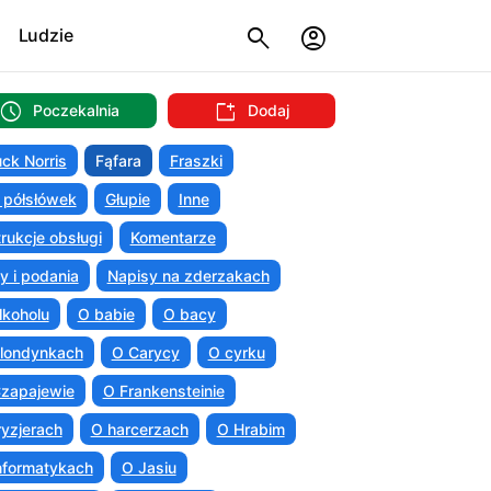
Ludzie
Poczekalnia
Dodaj
ck Norris
Fąfara
Fraszki
 półsłówek
Głupie
Inne
trukcje obsługi
Komentarze
ty i podania
Napisy na zderzakach
lkoholu
O babie
O bacy
londynkach
O Carycy
O cyrku
zapajewie
O Frankensteinie
ryzjerach
O harcerzach
O Hrabim
nformatykach
O Jasiu