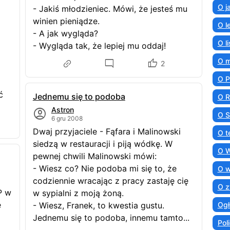
O j
- Jakiś młodzieniec. Mówi, że jesteś mu
winien pieniądze.
O l
- A jak wygląda?
O l
- Wygląda tak, że lepiej mu oddaj!
O 
2
O 
ć
Jednemu się to podoba
O R
Astron
O S
6 gru 2008
Dwaj przyjaciele - Fąfara i Malinowski
O t
siedzą w restauracji i piją wódkę. W
O 
pewnej chwili Malinowski mówi:
- Wiesz co? Nie podoba mi się to, że
O 
codziennie wracając z pracy zastaję cię
O z
P w
w sypialni z moją żoną.
ę
- Wiesz, Franek, to kwestia gustu.
Ogł
Jednemu się to podoba, innemu tamto...
Poli