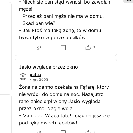
- Niech się pan stąd wynosi, bo zawołam
męża!
- Przecież pani męża nie ma w domu!
- Skąd pan wie?
- Jak ktoś ma taką żonę, to w domu
bywa tylko w porze posiłków!
2
Jasio wygląda przez okno
pettic
4 gru 2008
Żona na darmo czekała na Fąfarę, który
nie wrócił do domu na noc. Nazajutrz
rano zniecierpliwiony Jasio wygląda
przez okno. Nagle woła:
- Mamooo! Wraca tato! I ciągnie jeszcze
pod rękę dwóch facetów!
2