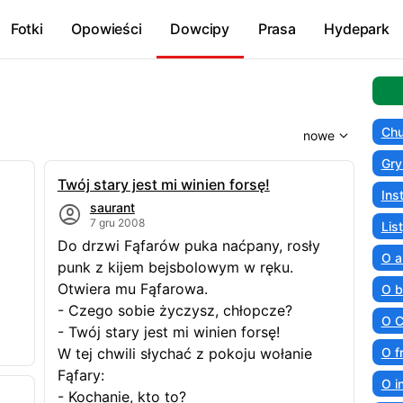
Fotki
Opowieści
Dowcipy
Prasa
Hydepark
Chu
Gry
Twój stary jest mi winien forsę!
Ins
saurant
7 gru 2008
Lis
Do drzwi Fąfarów puka naćpany, rosły
O a
punk z kijem bejsbolowym w ręku.
Otwiera mu Fąfarowa.
O b
- Czego sobie życzysz, chłopcze?
O C
- Twój stary jest mi winien forsę!
W tej chwili słychać z pokoju wołanie
O f
Fąfary:
O i
- Kochanie, kto to?