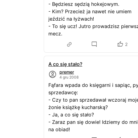
- Będziesz sędzią hokejowym.
- Kim? Przecież ja nawet nie umiem
jeździć na łyżwach!
- To się ucz! Jutro prowadzisz pierws
mecz.
2
A co się stało?
premer
4 gru 2008
Fąfara wpada do księgarni i sapiąc, p
sprzedawcę:
- Czy to pan sprzedawał wczoraj moje
żonie książkę kucharską?
- Ja, a co się stało?
- Zaraz pan się dowie! Idziemy do mn
na obiad!