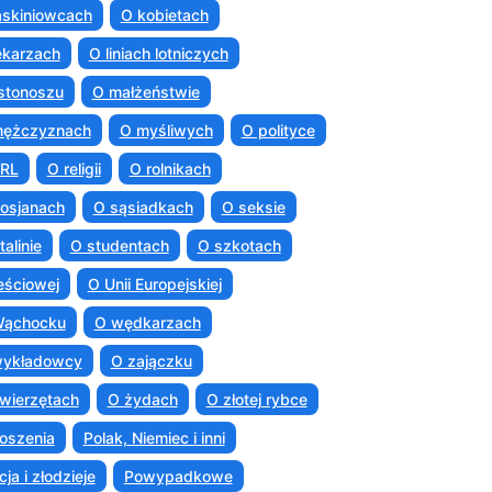
askiniowcach
O kobietach
ekarzach
O liniach lotniczych
istonoszu
O małżeństwie
mężczyznach
O myśliwych
O polityce
PRL
O religii
O rolnikach
osjanach
O sąsiadkach
O seksie
talinie
O studentach
O szkotach
eściowej
O Unii Europejskiej
Wąchocku
O wędkarzach
wykładowcy
O zajączku
wierzętach
O żydach
O złotej rybce
oszenia
Polak, Niemiec i inni
cja i złodzieje
Powypadkowe