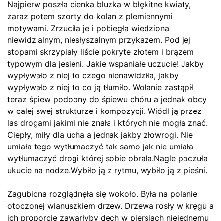
Najpierw poszła cienka bluzka w błękitne kwiaty,
zaraz potem szorty do kolan z plemiennymi
motywami. Zrzuciła je i pobiegła wiedziona
niewidzialnym, niesłyszalnym przykazem. Pod jej
stopami skrzypiały liście pokryte złotem i brązem
typowym dla jesieni. Jakie wspaniałe uczucie! Jakby
wypływało z niej to czego nienawidziła, jakby
wypływało z niej to co ją tłumiło. Wołanie zastąpił
teraz śpiew podobny do śpiewu chóru a jednak obcy
w całej swej strukturze i kompozycji. Wiódł ją przez
las drogami jakimi nie znała i których nie mogła znać.
Ciepły, miły dla ucha a jednak jakby złowrogi. Nie
umiała tego wytłumaczyć tak samo jak nie umiała
wytłumaczyć drogi której sobie obrała.Nagle poczuła
ukucie na nodze.Wybiło ją z rytmu, wybiło ją z pieśni.
Zagubiona rozglądnęła się wokoło. Była na polanie
otoczonej wianuszkiem drzew. Drzewa rosły w kręgu a
ich proporcje zawarłyby dech w piersiach niejednemu