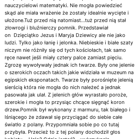
nauczycielowi matematyki. Nie mogła powiedzieć
skąd ale miała wrażenie że zostały idealnie wycięte i
ułożone.Tuż przed nią natomiast…tuż przed nią stał
złowrogi i bluźnierczy pomnik. Przedstawiał
on Dzięciątko Jezus i Maryja Dziewicy ale nie jako
ludzi. Tylko jako łanię i jelonka. Niebieskie i białe szaty
niczym nie różniły się od tych kościołach, tak samo
ręce nawet jeśli miały cztery palce zamiast pięciu.
Zgrozę wywoływały jednak ich twarze. Były one jelenie
o szerokich oczach takich jakie widziała w muzeum na
egipskich eksponatach. Twarze były porośnięte jelenią
sierścią która nie mogła do nich należeć a jednak
pasowała jak ulał. Z jelenich głów wyrastało poroże,
szerokie i mogła to przysiąc chcące sięgnąć koron
drzew.Pomnik był wykonany z marmuru, tak białego i
lśniącego że zdawał się przyciągać do siebie całe
światło z polany. Przypomniała sobie po co tutaj
przybyła. Przecież to z tej polany dochodził głos