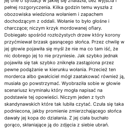
jej one o sytuacji w jakiej się znalazła, bez wyjścia i
pełnej rozgoryczenia. Kilka godzin temu wyszła z
obozowiska wiedziona wołaniem i zapachem
dochodzącym z oddali. Wołanie to było głośne i
charczące; niczym krzyk mordowanej ofiary.
Dobiegało spośród rozłożystych drzew który korony
przyćmiewał brzask gasnącego słońca. Przez chwilę w
jej głowie pojawiła się myśl że nie ma co tam iść, że
nic dobrego jej to nie przyniesie. Jak szybko jednak
pojawiła się tak szybko zniknęła zastąpiona przez
pewne podążanie w kierunku wołania. Przecież ten
morderca albo gwałciciel mógł zaatakować również ją,
musiała go powstrzymać. Wyobraziła sobie w głowie
scenariusz kryminału który mogła napisać na
podstawie tej opowieści. Niczym jeden z tych
skandynawskich które tak lubiła czytać. Czuła się taka
podniecona, jakby promienie zmierzchającego słońca
dawały jej kopa do działania. Z jej ciała buchało
gorąco, skłaniające ją do zdjęcia z siebie ubrań.