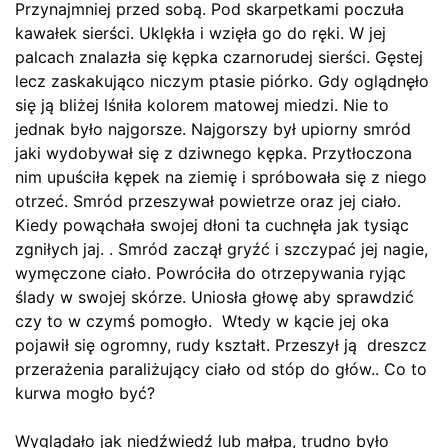
Przynajmniej przed sobą. Pod skarpetkami poczuła
kawałek sierści. Uklękła i wzięła go do ręki. W jej
palcach znalazła się kępka czarnorudej sierści. Gęstej
lecz zaskakująco niczym ptasie piórko. Gdy oglądnęło
się ją bliżej lśniła kolorem matowej miedzi. Nie to
jednak było najgorsze. Najgorszy był upiorny smród
jaki wydobywał się z dziwnego kępka. Przytłoczona
nim upuściła kępek na ziemię i spróbowała się z niego
otrzeć. Smród przeszywał powietrze oraz jej ciało.
Kiedy powąchała swojej dłoni ta cuchnęła jak tysiąc
zgniłych jaj. . Smród zaczął gryźć i szczypać jej nagie,
wymęczone ciało. Powróciła do otrzepywania ryjąc
ślady w swojej skórze. Uniosła głowę aby sprawdzić
czy to w czymś pomogło. Wtedy w kącie jej oka
pojawił się ogromny, rudy kształt. Przeszył ją dreszcz
przerażenia paraliżujący ciało od stóp do głów.. Co to
kurwa mogło być?
Wyglądało jak niedźwiedź lub małpa, trudno było