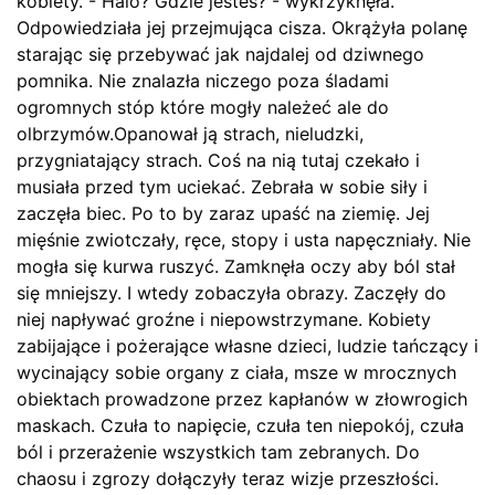
kobiety. - Halo? Gdzie jesteś? - wykrzyknęła.
Odpowiedziała jej przejmująca cisza. Okrążyła polanę
starając się przebywać jak najdalej od dziwnego
pomnika. Nie znalazła niczego poza śladami
ogromnych stóp które mogły należeć ale do
olbrzymów.Opanował ją strach, nieludzki,
przygniatający strach. Coś na nią tutaj czekało i
musiała przed tym uciekać. Zebrała w sobie siły i
zaczęła biec. Po to by zaraz upaść na ziemię. Jej
mięśnie zwiotczały, ręce, stopy i usta napęczniały. Nie
mogła się kurwa ruszyć. Zamknęła oczy aby ból stał
się mniejszy. I wtedy zobaczyła obrazy. Zaczęły do
niej napływać groźne i niepowstrzymane. Kobiety
zabijające i pożerające własne dzieci, ludzie tańczący i
wycinający sobie organy z ciała, msze w mrocznych
obiektach prowadzone przez kapłanów w złowrogich
maskach. Czuła to napięcie, czuła ten niepokój, czuła
ból i przerażenie wszystkich tam zebranych. Do
chaosu i zgrozy dołączyły teraz wizje przeszłości.