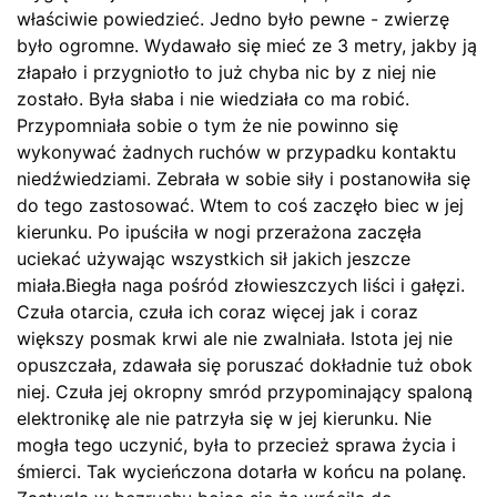
właściwie powiedzieć. Jedno było pewne - zwierzę
było ogromne. Wydawało się mieć ze 3 metry, jakby ją
złapało i przygniotło to już chyba nic by z niej nie
zostało. Była słaba i nie wiedziała co ma robić.
Przypomniała sobie o tym że nie powinno się
wykonywać żadnych ruchów w przypadku kontaktu
niedźwiedziami. Zebrała w sobie siły i postanowiła się
do tego zastosować. Wtem to coś zaczęło biec w jej
kierunku. Po ipuściła w nogi przerażona zaczęła
uciekać używając wszystkich sił jakich jeszcze
miała.Biegła naga pośród złowieszczych liści i gałęzi.
Czuła otarcia, czuła ich coraz więcej jak i coraz
większy posmak krwi ale nie zwalniała. Istota jej nie
opuszczała, zdawała się poruszać dokładnie tuż obok
niej. Czuła jej okropny smród przypominający spaloną
elektronikę ale nie patrzyła się w jej kierunku. Nie
mogła tego uczynić, była to przecież sprawa życia i
śmierci. Tak wycieńczona dotarła w końcu na polanę.