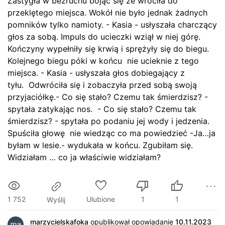
Zastygła w bezruchu bojąc się że wróciła do
przeklętego miejsca. Wokół nie było jednak żadnych
pomników tylko namioty. - Kasia - usłyszała charczący
głos za sobą. Impuls do ucieczki wziął w niej górę.
Kończyny wypełniły się krwią i sprężyły się do biegu.
Kolejnego biegu póki w końcu nie ucieknie z tego
miejsca. - Kasia - usłyszała głos dobiegający z
tyłu. Odwróciła się i zobaczyła przed sobą swoją
przyjaciółkę.- Co się stało? Czemu tak śmierdzisz? -
spytała zatykając nos. - Co się stało? Czemu tak
śmierdzisz? - spytała po podaniu jej wody i jedzenia.
Spuściła głowę nie wiedząc co ma powiedzieć -Ja…ja
byłam w lesie.- wydukała w końcu. Zgubiłam się.
Widziałam … co ja właściwie widziałam?
1 752
Ulubione
1
1
Wyślij
marzycielskafoka
opublikował opowiadanie
10.11.2023