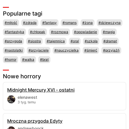
Popularne tagi
#miłość
#zdrada
#fantasy
#romans
#żona
#dziewczyna
#fantastyka
#chłopak
#rozmowa
#opowiadanie
#magia
#przygoda
#siostra
#tajemnica
#oral
#szkoła
#dramat
#nastolatki
#przyjaciele
#nauczycielka
#śmierć
#przyjaźń
#horror
#walka
#brat
Nowe horrory
Midnight Mercury XVI - ostatni
elenawest
3 tyg. temu
Mroczna przygoda Edyty
andrewboock