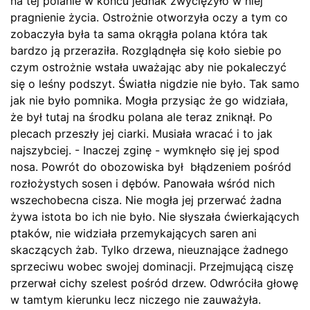
na tej polanie w końcu jednak zwyciężyło w niej
pragnienie życia. Ostrożnie otworzyła oczy a tym co
zobaczyła była ta sama okrągła polana która tak
bardzo ją przeraziła. Rozglądnęła się koło siebie po
czym ostrożnie wstała uważając aby nie pokaleczyć
się o leśny podszyt. Światła nigdzie nie było. Tak samo
jak nie było pomnika. Mogła przysiąc że go widziała,
że był tutaj na środku polana ale teraz zniknął. Po
plecach przeszły jej ciarki. Musiała wracać i to jak
najszybciej. - Inaczej zginę - wymknęło się jej spod
nosa. Powrót do obozowiska był błądzeniem pośród
rozłożystych sosen i dębów. Panowała wśród nich
wszechobecna cisza. Nie mogła jej przerwać żadna
żywa istota bo ich nie było. Nie słyszała ćwierkających
ptaków, nie widziała przemykających saren ani
skaczących żab. Tylko drzewa, nieuznające żadnego
sprzeciwu wobec swojej dominacji. Przejmującą ciszę
przerwał cichy szelest pośród drzew. Odwróciła głowę
w tamtym kierunku lecz niczego nie zauważyła.