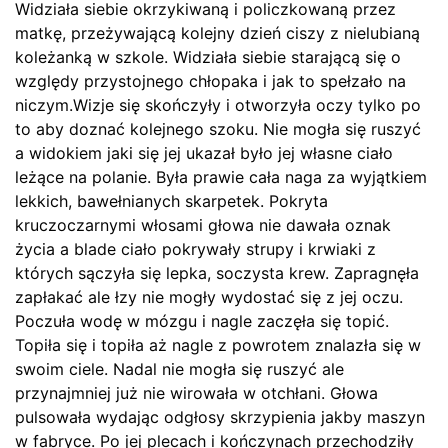
Widziała siebie okrzykiwaną i policzkowaną przez
matkę, przeżywającą kolejny dzień ciszy z nielubianą
koleżanką w szkole. Widziała siebie starającą się o
względy przystojnego chłopaka i jak to spełzało na
niczym.Wizje się skończyły i otworzyła oczy tylko po
to aby doznać kolejnego szoku. Nie mogła się ruszyć
a widokiem jaki się jej ukazał było jej własne ciało
leżące na polanie. Była prawie cała naga za wyjątkiem
lekkich, bawełnianych skarpetek. Pokryta
kruczoczarnymi włosami głowa nie dawała oznak
życia a blade ciało pokrywały strupy i krwiaki z
których sączyła się lepka, soczysta krew. Zapragnęła
zapłakać ale łzy nie mogły wydostać się z jej oczu.
Poczuła wodę w mózgu i nagle zaczęła się topić.
Topiła się i topiła aż nagle z powrotem znalazła się w
swoim ciele. Nadal nie mogła się ruszyć ale
przynajmniej już nie wirowała w otchłani. Głowa
pulsowała wydając odgłosy skrzypienia jakby maszyn
w fabryce. Po jej plecach i kończynach przechodziły