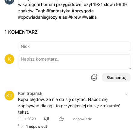
w kategorii
horror i przygodowe
,
użył 1931 słów i 9909
znaków
.
Tagi:
#fantastyka
#przygoda
#opowiadaniegrozy
#las
#krew
#walka
1 KOMENTARZ
Skomentuj
Koń trojański
Kupa błędów, że nie da się czytać. Naucz się
zapisywać dialogi, to przynajmniej da się zrozumieć
tekst.
11 lis 2023
odpowiedz
1 odpowiedź