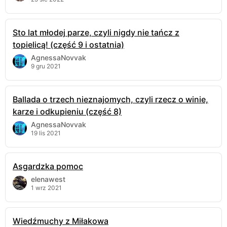
Sto lat młodej parze, czyli nigdy nie tańcz z
topielicą! (część 9 i ostatnia)
AgnessaNovvak
9 gru 2021
Ballada o trzech nieznajomych, czyli rzecz o winie,
karze i odkupieniu (część 8)
AgnessaNovvak
19 lis 2021
Asgardzka pomoc
elenawest
1 wrz 2021
Wiedźmuchy z Miłakowa