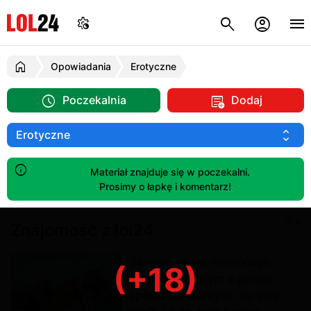
Opowiadania
Erotyczne
Poczekalnia
Dodaj
Materiał znajduje się w poczekalni.
Prosimy o łapkę i komentarz!
Znajomość z lol24
Zaczęło się od niewinnego
(+18)
pisania na jednym z portali
społecznościowych. Na imię