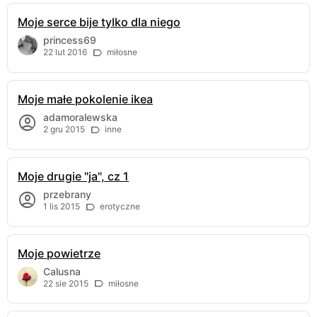
Moje serce bije tylko dla niego
princess69
22 lut 2016
miłosne
Moje małe pokolenie ikea
adamoralewska
2 gru 2015
inne
Moje drugie "ja", cz 1
przebrany
1 lis 2015
erotyczne
Moje powietrze
Calusna
22 sie 2015
miłosne