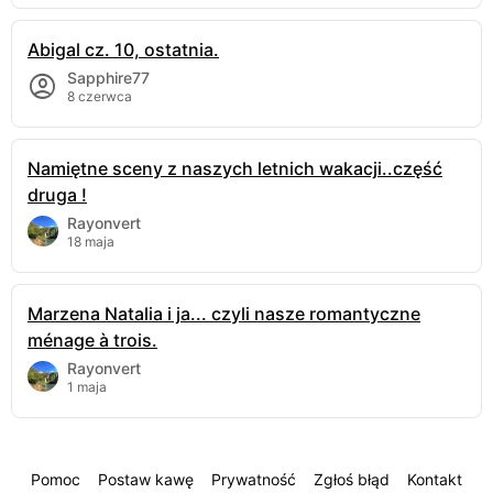
Abigal cz. 10, ostatnia.
Sapphire77
8 czerwca
Namiętne sceny z naszych letnich wakacji..część
druga !
Rayonvert
18 maja
Marzena Natalia i ja... czyli nasze romantyczne
ménage à trois.
Rayonvert
1 maja
Pomoc
Postaw kawę
Prywatność
Zgłoś błąd
Kontakt