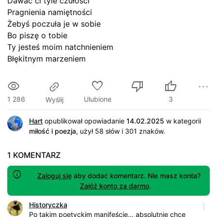
Dawać ci tyle czułości
Pragnienia namiętności
Żebyś poczuła je w sobie
Bo piszę o tobie
Ty jesteś moim natchnieniem
Błękitnym marzeniem
1 286
Ulubione
3
Wyślij
Hart
opublikował opowiadanie
14.02.2025
w kategorii
miłość i poezja
,
użył 58 słów i 301 znaków
.
1 KOMENTARZ
Zaloguj się
aby dodać komentarz. Nie masz konta?
Załóż konto za darmo
.
Historyczka
Po takim poetyckim manifeście... absolutnie chcę