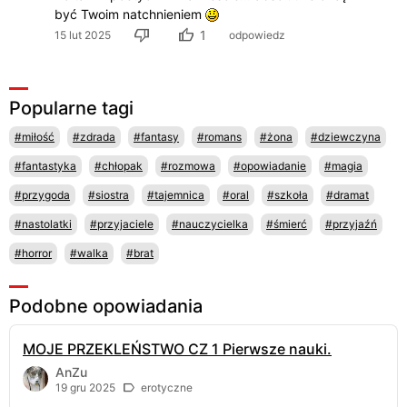
być Twoim natchnieniem
1
15 lut 2025
odpowiedz
Popularne tagi
#miłość
#zdrada
#fantasy
#romans
#żona
#dziewczyna
#fantastyka
#chłopak
#rozmowa
#opowiadanie
#magia
#przygoda
#siostra
#tajemnica
#oral
#szkoła
#dramat
#nastolatki
#przyjaciele
#nauczycielka
#śmierć
#przyjaźń
#horror
#walka
#brat
Podobne opowiadania
MOJE PRZEKLEŃSTWO CZ 1 Pierwsze nauki.
AnZu
19 gru 2025
erotyczne