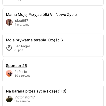
Mama Mojej Przyjaciółki VI: Nowe Życie
iskra957
4 tyg. temu
Moja prywatna terapia. Część 6
BadAngel
8 lipca
Sponsor 25
Rafaello
30 czerwca
Na barana przez życie ( część 10)
Victoriatori17
19 czerwca