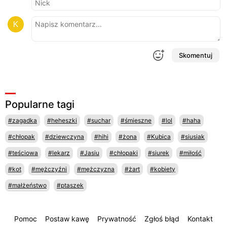
Skomentuj
Popularne tagi
#zagadka
#heheszki
#suchar
#śmieszne
#lol
#haha
#chłopak
#dziewczyna
#hihi
#żona
#Kubica
#siusiak
#teściowa
#lekarz
#Jasiu
#chłopaki
#siurek
#miłość
#kot
#mężczyźni
#mężczyzna
#żart
#kobiety
#małżeństwo
#ptaszek
Pomoc
Postaw kawę
Prywatność
Zgłoś błąd
Kontakt