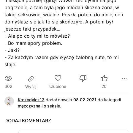
miesiące później zginął Wowa i też byłem na jego
pogrzebie, a tam była jego młoda i śliczna żona, w
takiej seksownej woalce. Poszła potem do mnie, no i
domyślasz się jak to się skończyło. A potem był
jeszcze taki przypadek...
- Ale po co ty mi to mówisz?
- Bo mam spory problem.
- Jaki?
- Za każdym razem gdy słyszę żałobną nutę, to mi
staje.
602
Ulubione
20
Wyślij
Krokodylek13
dodał dowcip
08.02.2021
do kategorii
mężczyzna i o seksie
.
DODAJ KOMENTARZ