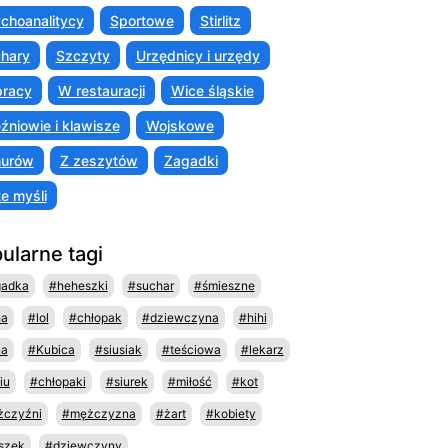
choanalitycy
Sportowe
Stirlitz
hary
Szczyty
Urzędnicy i urzędy
racy
W restauracji
Wice śląskie
źniowie i klawisze
Wojskowe
murów
Z zeszytów
Zagadki
te myśli
ularne tagi
gadka
#heheszki
#suchar
#śmieszne
ha
#lol
#chłopak
#dziewczyna
#hihi
na
#Kubica
#siusiak
#teściowa
#lekarz
iu
#chłopaki
#siurek
#miłość
#kot
czyźni
#mężczyzna
#żart
#kobiety
szek
#dziewczyny