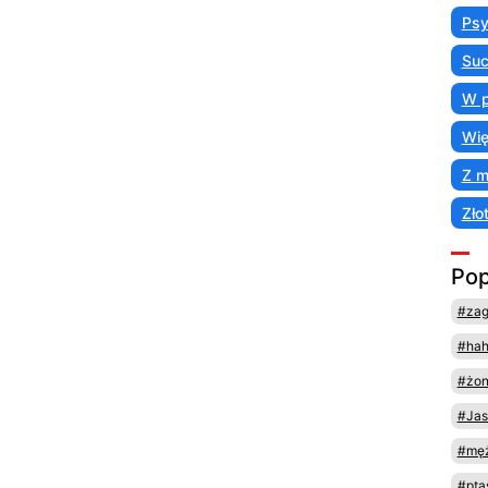
Psy
Suc
W p
Wię
Z 
Zło
Pop
#za
#ha
#żo
#Jas
#męż
#pta