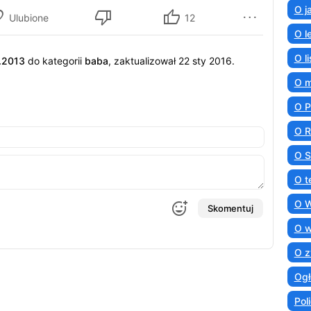
O j
Ulubione
12
O l
O l
.2013
do kategorii
baba
, zaktualizował 22 sty 2016.
O 
O 
O R
O S
O t
O 
Skomentuj
O 
O z
Ogł
Poli