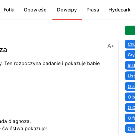
Fotki
Opowieści
Dowcipy
Prasa
Hydepark
Chu
za
Gry
y. Ten rozpoczyna badanie i pokazuje babie
Ins
Lis
O a
O b
.
O C
O f
 pada diagnoza.
ie świństwa pokazuje!
O i