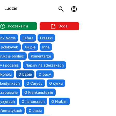
Ludzie
Poczekalnia
Dodaj
ck Norris
Fąfara
Fraszki
 półsłówek
Głupie
Inne
trukcje obsługi
Komentarze
ty i podania
Napisy na zderzakach
lkoholu
O babie
O bacy
londynkach
O Carycy
O cyrku
zapajewie
O Frankensteinie
ryzjerach
O harcerzach
O Hrabim
nformatykach
O Jasiu