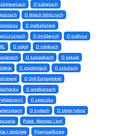
askiniowcach
O kobietach
ekarzach
O liniach lotniczych
istonoszu
O małżeństwie
mężczyznach
O myśliwych
O polityce
PRL
O religii
O rolnikach
osjanach
O sąsiadkach
O seksie
talinie
O studentach
O szkotach
eściowej
O Unii Europejskiej
Wąchocku
O wędkarzach
wykładowcy
O zajączku
wierzętach
O żydach
O złotej rybce
oszenia
Polak, Niemiec i inni
cja i złodzieje
Powypadkowe