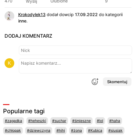
470
Ulubione
9
Wyślij
Krokodylek13
dodał dowcip
17.09.2022
do kategorii
inne
.
DODAJ KOMENTARZ
Skomentuj
Popularne tagi
#zagadka
#heheszki
#suchar
#śmieszne
#lol
#haha
#chłopak
#dziewczyna
#hihi
#żona
#Kubica
#siusiak