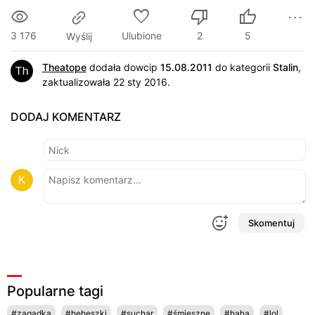
3 176
Ulubione
2
5
Wyślij
Theatope
dodała dowcip
15.08.2011
do kategorii
Stalin
,
zaktualizowała 22 sty 2016.
DODAJ KOMENTARZ
Skomentuj
Popularne tagi
#zagadka
#heheszki
#suchar
#śmieszne
#haha
#lol