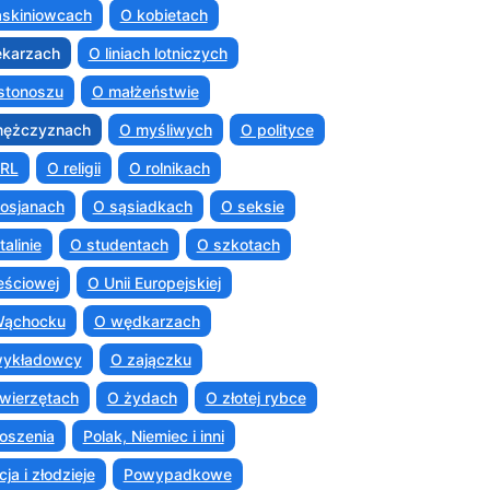
askiniowcach
O kobietach
ekarzach
O liniach lotniczych
istonoszu
O małżeństwie
mężczyznach
O myśliwych
O polityce
PRL
O religii
O rolnikach
osjanach
O sąsiadkach
O seksie
talinie
O studentach
O szkotach
eściowej
O Unii Europejskiej
Wąchocku
O wędkarzach
wykładowcy
O zajączku
wierzętach
O żydach
O złotej rybce
oszenia
Polak, Niemiec i inni
cja i złodzieje
Powypadkowe