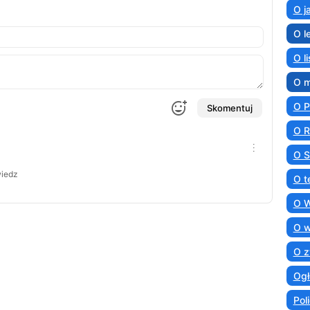
O j
O l
O l
O 
O 
Skomentuj
O R
O S
iedz
O t
O 
O 
O z
Ogł
Poli