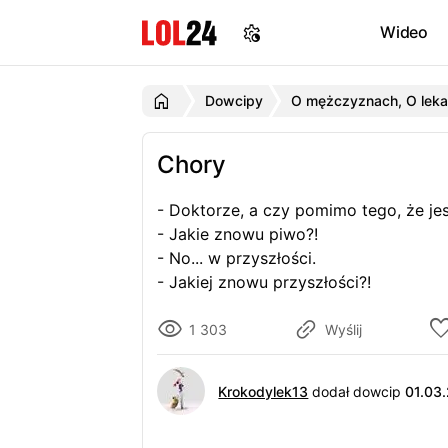
Wideo
Dowcipy
O mężczyznach, O leka
Chory
- Doktorze, a czy pomimo tego, że je
- Jakie znowu piwo?!
- No... w przyszłości.
- Jakiej znowu przyszłości?!
1 303
Wyślij
Krokodylek13
dodał dowcip
01.03