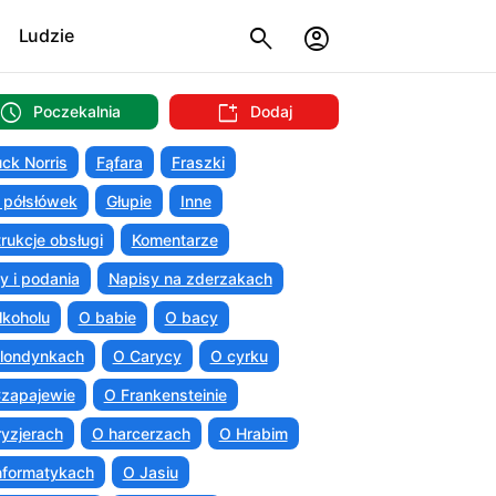
Ludzie
Poczekalnia
Dodaj
ck Norris
Fąfara
Fraszki
 półsłówek
Głupie
Inne
trukcje obsługi
Komentarze
ty i podania
Napisy na zderzakach
lkoholu
O babie
O bacy
londynkach
O Carycy
O cyrku
zapajewie
O Frankensteinie
ryzjerach
O harcerzach
O Hrabim
nformatykach
O Jasiu