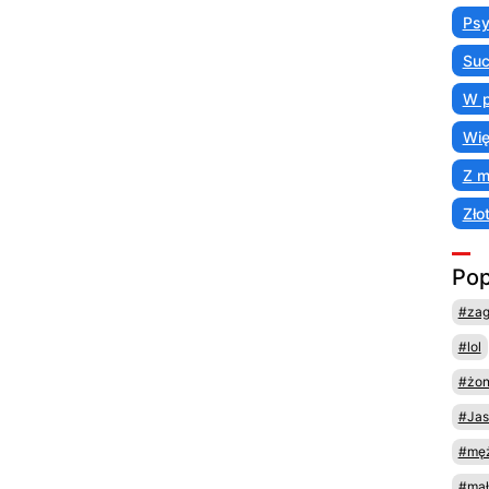
Psy
Suc
W p
Wię
Z 
Zło
Pop
#za
#lol
#żo
#Jas
#męż
#mał