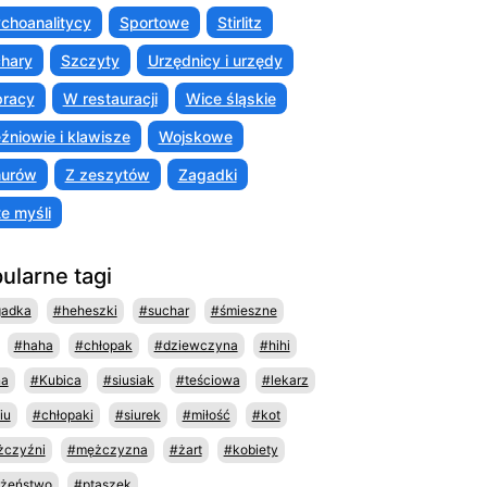
choanalitycy
Sportowe
Stirlitz
hary
Szczyty
Urzędnicy i urzędy
racy
W restauracji
Wice śląskie
źniowie i klawisze
Wojskowe
murów
Z zeszytów
Zagadki
te myśli
ularne tagi
gadka
#heheszki
#suchar
#śmieszne
#haha
#chłopak
#dziewczyna
#hihi
na
#Kubica
#siusiak
#teściowa
#lekarz
iu
#chłopaki
#siurek
#miłość
#kot
czyźni
#mężczyzna
#żart
#kobiety
żeństwo
#ptaszek