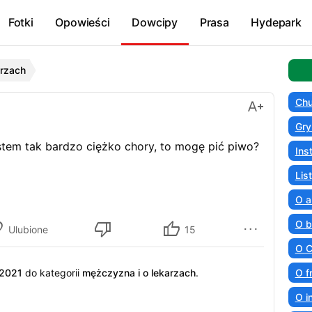
Fotki
Opowieści
Dowcipy
Prasa
Hydepark
rzach
Chu
Gry
stem tak bardzo ciężko chory, to mogę pić piwo?
Ins
Lis
O a
O b
Ulubione
15
O C
.2021
do kategorii
mężczyzna i o lekarzach
.
O f
O i