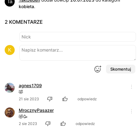
kobieta
.
2 KOMENTARZE
Skomentuj
agnes1709
🤣
21 sie 2023
odpowiedz
MrocznyPasazer
🤣🥳
2 sie 2023
odpowiedz