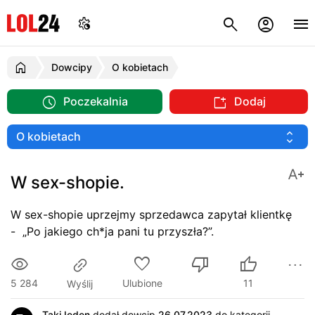
Dowcipy
O kobietach
Poczekalnia
Dodaj
W sex-shopie.
W sex-shopie uprzejmy sprzedawca zapytał klientkę
- „Po jakiego ch*ja pani tu przyszła?”.
5 284
Ulubione
11
Wyślij
TakiJeden
dodał dowcip
26.07.2023
do kategorii