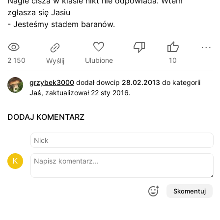
Nagle cisza w klasie nikt nie odpowiada. Wtem
zgłasza się Jasiu
- Jesteśmy stadem baranów.
2 150
Ulubione
10
Wyślij
grzybek3000
dodał dowcip
28.02.2013
do kategorii
Jaś
, zaktualizował 22 sty 2016.
DODAJ KOMENTARZ
Skomentuj