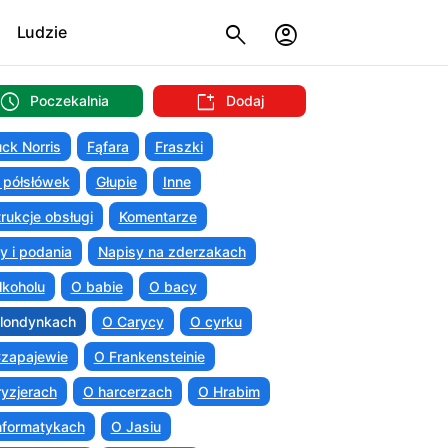
Ludzie
Poczekalnia
Dodaj
ck Norris
Fąfara
Fraszki
 półsłówek
Głupie
Inne
trukcje obsługi
Komentarze
ty i podania
Napisy na zderzakach
lkoholu
O babie
O bacy
londynkach
O Carycy
O cyrku
zapajewie
O Frankensteinie
ryzjerach
O harcerzach
O Hrabim
nformatykach
O Jasiu