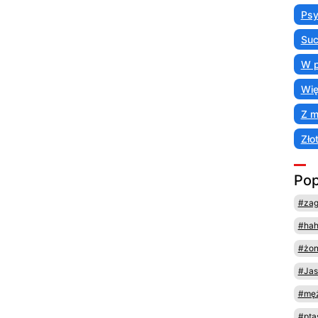
Psy
Suc
W p
Wię
Z 
Zło
Pop
#za
#ha
#żo
#Jas
#męż
#pta