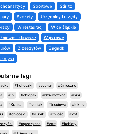
choanalitycy
Sportowe
Stirlitz
hary
Szczyty
Urzędnicy i urzędy
racy
W restauracji
Wice śląskie
źniowie i klawisze
Wojskowe
murów
Z zeszytów
Zagadki
te myśli
ularne tagi
gadka
#heheszki
#suchar
#śmieszne
ha
#lol
#chłopak
#dziewczyna
#hihi
na
#Kubica
#siusiak
#teściowa
#lekarz
iu
#chłopaki
#siurek
#miłość
#kot
czyźni
#mężczyzna
#żart
#kobiety
szek
#dziewczyny