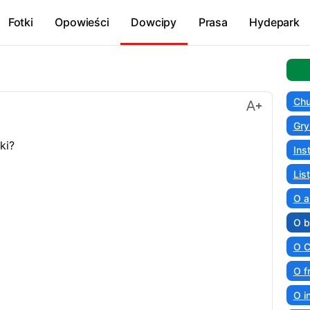
Fotki
Opowieści
Dowcipy
Prasa
Hydepark
Chu
Gry
ki?
Ins
Lis
O a
O b
O C
O f
O i