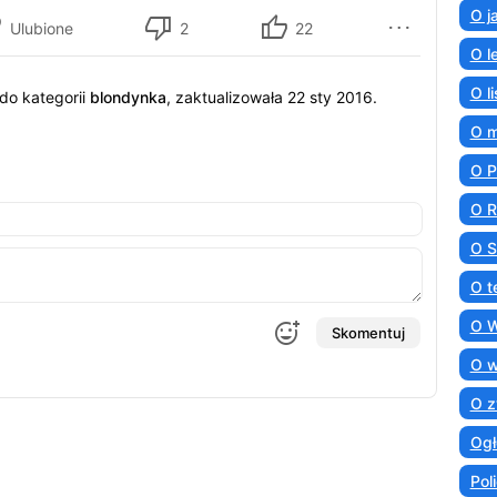
O j
Ulubione
2
22
O l
O l
do kategorii
blondynka
, zaktualizowała 22 sty 2016.
O 
O 
O R
O S
O t
O 
Skomentuj
O 
O z
Ogł
Poli