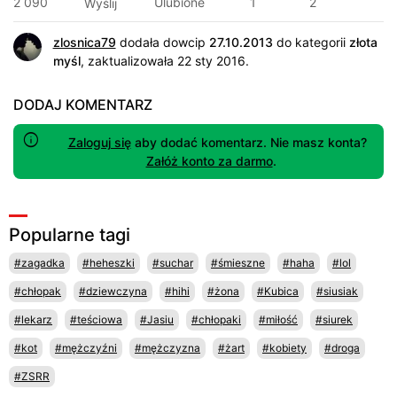
2 090
Ulubione
1
2
Wyślij
zlosnica79
dodała dowcip
27.10.2013
do kategorii
złota
myśl
, zaktualizowała 22 sty 2016.
DODAJ KOMENTARZ
Zaloguj się
aby dodać komentarz. Nie masz konta?
Załóż konto za darmo
.
Popularne tagi
#zagadka
#heheszki
#suchar
#śmieszne
#haha
#lol
#chłopak
#dziewczyna
#hihi
#żona
#Kubica
#siusiak
#lekarz
#teściowa
#Jasiu
#chłopaki
#miłość
#siurek
#kot
#mężczyźni
#mężczyzna
#żart
#kobiety
#droga
#ZSRR