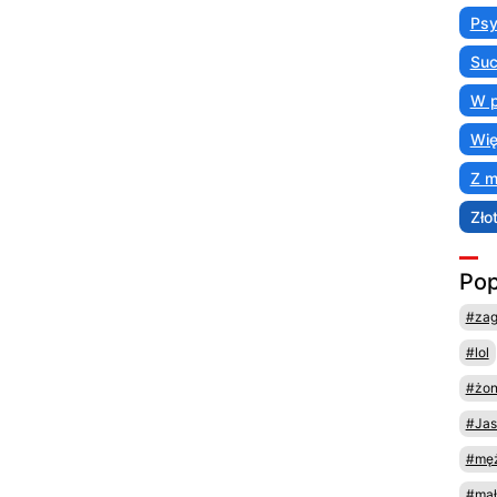
Psy
Suc
W p
Wię
Z 
Zło
Pop
#za
#lol
#żo
#Jas
#męż
#mał