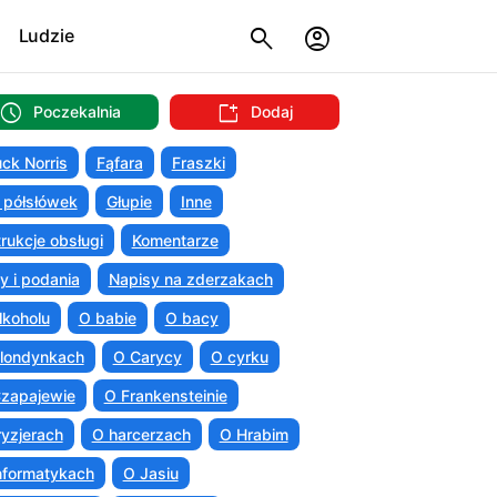
Ludzie
Poczekalnia
Dodaj
ck Norris
Fąfara
Fraszki
 półsłówek
Głupie
Inne
trukcje obsługi
Komentarze
ty i podania
Napisy na zderzakach
lkoholu
O babie
O bacy
londynkach
O Carycy
O cyrku
zapajewie
O Frankensteinie
ryzjerach
O harcerzach
O Hrabim
nformatykach
O Jasiu