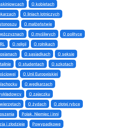
askiniowcach
O kobietach
ekarzach
O liniach lotniczych
istonoszu
O małżeństwie
mężczyznach
O myśliwych
O polityce
PRL
O religii
O rolnikach
osjanach
O sąsiadkach
O seksie
talinie
O studentach
O szkotach
eściowej
O Unii Europejskiej
Wąchocku
O wędkarzach
wykładowcy
O zajączku
wierzętach
O żydach
O złotej rybce
oszenia
Polak, Niemiec i inni
cja i złodzieje
Powypadkowe