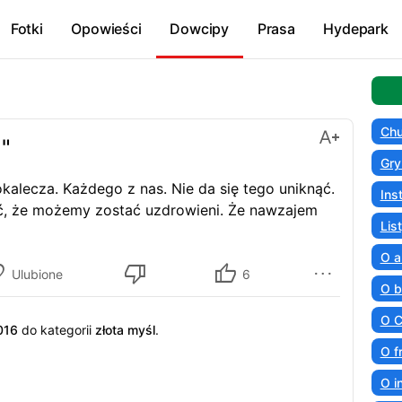
Fotki
Opowieści
Dowcipy
Prasa
Hydepark
Chu
a"
Gry
kalecza. Każdego z nas. Nie da się tego uniknąć.
Ins
ć, że możemy zostać uzdrowieni. Że nawzajem
Lis
O a
Ulubione
6
O b
O C
016
do kategorii
złota myśl
.
O f
O i