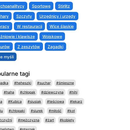
choanalitycy
Sportowe
Stirlitz
hary
Szczyty
Urzędnicy i urzędy
racy
W restauracji
Wice śląskie
źniowie i klawisze
Wojskowe
murów
Z zeszytów
Zagadki
te myśli
ularne tagi
gadka
#heheszki
#suchar
#śmieszne
#haha
#chłopak
#dziewczyna
#hihi
na
#Kubica
#siusiak
#teściowa
#lekarz
iu
#chłopaki
#siurek
#miłość
#kot
czyźni
#mężczyzna
#żart
#kobiety
żeństwo
#ptaszek