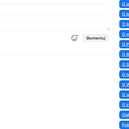
O j
O l
O l
O 
Skomentuj
O 
O R
O S
O t
O 
O 
O z
Ogł
Poli