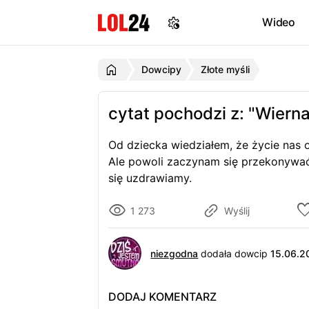
Wideo
Dowcipy
Złote myśli
cytat pochodzi z: "Wiern
Od dziecka wiedziałem, że życie nas o
Ale powoli zaczynam się przekonywa
się uzdrawiamy.
1 273
Wyślij
niezgodna
dodała dowcip
15.06.2
DODAJ KOMENTARZ