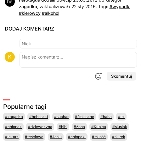
zagadka
, zaktualizowała 22 sty 2016.
Tagi:
#wypadki
#kierowcy
#alkohol
DODAJ KOMENTARZ
Skomentuj
Popularne tagi
#zagadka
#heheszki
#suchar
#śmieszne
#haha
#lol
#chłopak
#dziewczyna
#hihi
#żona
#Kubica
#siusiak
#lekarz
#teściowa
#Jasiu
#chłopaki
#miłość
#siurek