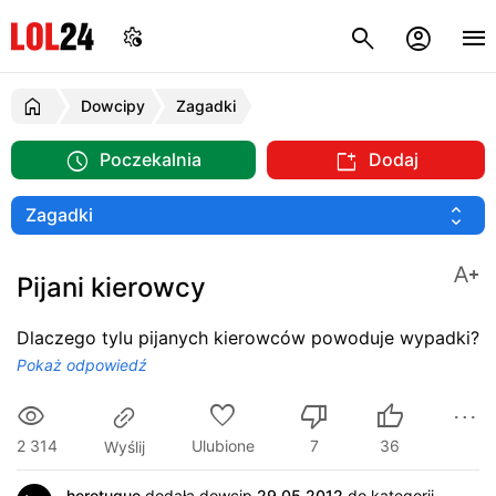
Dowcipy
Zagadki
Poczekalnia
Dodaj
Pijani kierowcy
Dlaczego tylu pijanych kierowców powoduje wypadki?
Pokaż odpowiedź
2 314
Ulubione
7
36
Wyślij
herotugue
dodała dowcip
29.05.2012
do kategorii