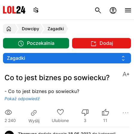
Dowcipy
Zagadki
Poczekalnia
Dodaj
Co to jest biznes po sowiecku?
- Co to jest biznes po sowiecku?
Pokaż odpowiedź
2 240
Ulubione
3
11
Wyślij
Thornyge
dodała dowcip
18.05.2012
do kategorii