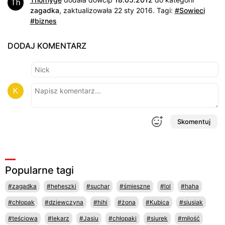
zagadka
, zaktualizowała 22 sty 2016.
Tagi:
#Sowieci
#biznes
DODAJ KOMENTARZ
Skomentuj
Popularne tagi
#zagadka
#heheszki
#suchar
#śmieszne
#lol
#haha
#chłopak
#dziewczyna
#hihi
#żona
#Kubica
#siusiak
#teściowa
#lekarz
#Jasiu
#chłopaki
#siurek
#miłość