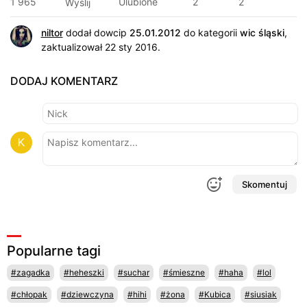
1 965
Ulubione
2
2
Wyślij
niltor
dodał dowcip
25.01.2012
do kategorii
wic śląski
,
zaktualizował 22 sty 2016.
DODAJ KOMENTARZ
Skomentuj
Popularne tagi
#zagadka
#heheszki
#suchar
#śmieszne
#haha
#lol
#chłopak
#dziewczyna
#hihi
#żona
#Kubica
#siusiak