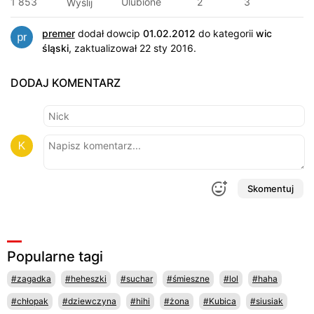
1 853
Ulubione
2
3
Wyślij
premer
dodał dowcip
01.02.2012
do kategorii
wic
śląski
, zaktualizował 22 sty 2016.
DODAJ KOMENTARZ
Skomentuj
Popularne tagi
#zagadka
#heheszki
#suchar
#śmieszne
#lol
#haha
#chłopak
#dziewczyna
#hihi
#żona
#Kubica
#siusiak