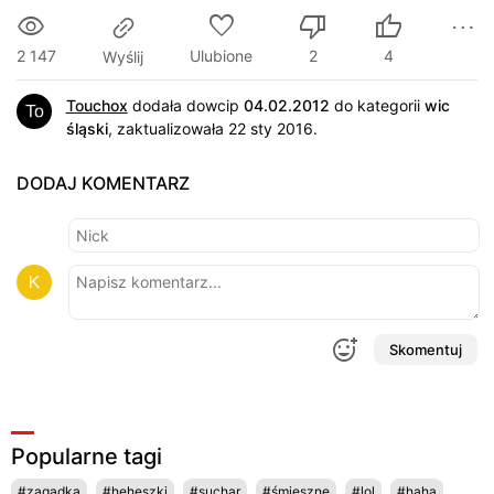
2 147
Ulubione
2
4
Wyślij
Touchox
dodała dowcip
04.02.2012
do kategorii
wic
śląski
, zaktualizowała 22 sty 2016.
DODAJ KOMENTARZ
Skomentuj
Popularne tagi
#zagadka
#heheszki
#suchar
#śmieszne
#lol
#haha