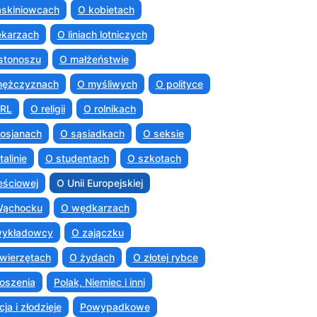
askiniowcach
O kobietach
ekarzach
O liniach lotniczych
istonoszu
O małżeństwie
mężczyznach
O myśliwych
O polityce
PRL
O religii
O rolnikach
osjanach
O sąsiadkach
O seksie
talinie
O studentach
O szkotach
eściowej
O Unii Europejskiej
Wąchocku
O wędkarzach
wykładowcy
O zajączku
wierzętach
O żydach
O złotej rybce
oszenia
Polak, Niemiec i inni
cja i złodzieje
Powypadkowe