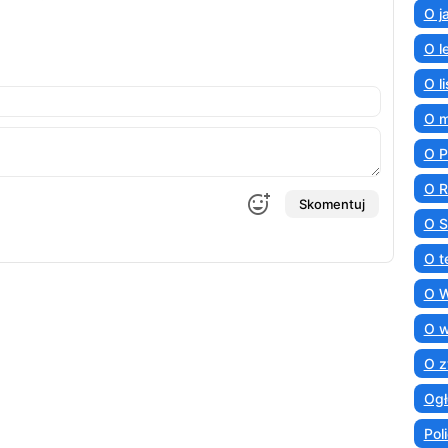
O j
O l
O l
O 
O 
O R
Skomentuj
O S
O t
O 
O 
O z
Ogł
Poli