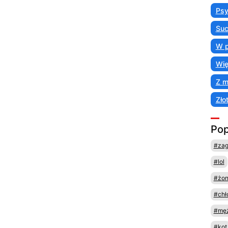
Psy
Suc
W p
Wię
Z 
Zło
Pop
#za
#lol
#żo
#chł
#męż
#kot