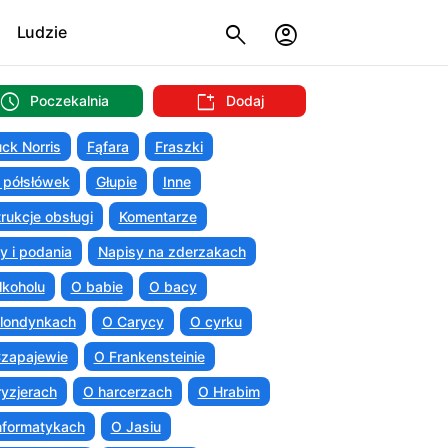
Ludzie
Poczekalnia
Dodaj
ck Norris
Fąfara
Fraszki
 półsłówek
Głupie
Inne
trukcje obsługi
Komentarze
ty i podania
Napisy na zderzakach
lkoholu
O babie
O bacy
londynkach
O Carycy
O cyrku
zapajewie
O Frankensteinie
ryzjerach
O harcerzach
O Hrabim
nformatykach
O Jasiu