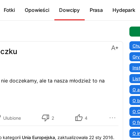
Fotki
Opowieści
Dowcipy
Prasa
Hydepark
Chu
eczku
Gry
Ins
Lis
j nie doczekamy, ale ta nasza młodzież to na
O a
O b
O C
Ulubione
2
4
O f
O i
 kategorii
Unia Europejska
, zaktualizowała 22 sty 2016.