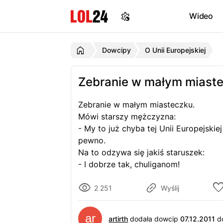
Wideo
Dowcipy
O Unii Europejskiej
Zebranie w małym miast
Zebranie w małym miasteczku.
Mówi starszy mężczyzna:
- My to już chyba tej Unii Europejskie
pewno.
Na to odzywa się jakiś staruszek:
- I dobrze tak, chuliganom!
2 251
Wyślij
artirth
dodała dowcip
07.12.2011
do