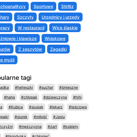
choanalitycy
Sportowe
Stirlitz
hary
Szczyty
Urzędnicy i urzędy
racy
W restauracji
Wice śląskie
źniowie i klawisze
Wojskowe
murów
Z zeszytów
Zagadki
te myśli
ularne tagi
gadka
#heheszki
#suchar
#śmieszne
#haha
#chłopak
#dziewczyna
#hihi
na
#Kubica
#siusiak
#lekarz
#teściowa
opaki
#siurek
#miłość
#Jasiu
czyźni
#mężczyzna
#żart
#kobiety
#blondynka
#chłopieć