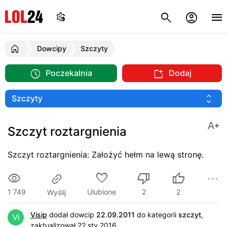
Dowcipy
Szczyty
Poczekalnia
Dodaj
Szczyt roztargnienia
Szczyt roztargnienia: Założyć hełm na lewą stronę.
1 749
Ulubione
2
2
Wyślij
Visip
dodał dowcip
22.09.2011
do kategorii
szczyt
,
zaktualizował 22 sty 2016.