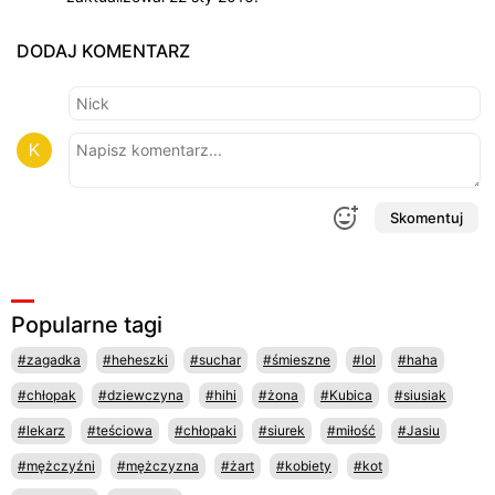
DODAJ KOMENTARZ
Skomentuj
Popularne tagi
#zagadka
#heheszki
#suchar
#śmieszne
#lol
#haha
#chłopak
#dziewczyna
#hihi
#żona
#Kubica
#siusiak
#lekarz
#teściowa
#chłopaki
#siurek
#miłość
#Jasiu
#mężczyźni
#mężczyzna
#żart
#kobiety
#kot