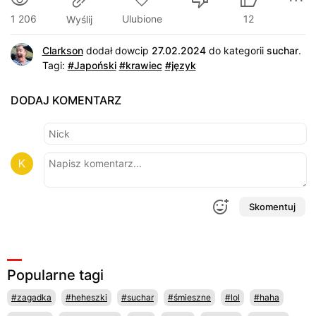
1 206
Ulubione
12
Wyślij
Clarkson
dodał dowcip
27.02.2024
do kategorii
suchar
.
Tagi:
#Japoński
#krawiec
#język
DODAJ KOMENTARZ
Skomentuj
Popularne tagi
#zagadka
#heheszki
#suchar
#śmieszne
#lol
#haha