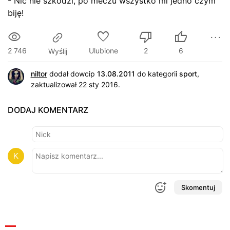
- Nic nie szkodzi, po meczu wszystko mi jedno czym
biję!
2 746
Ulubione
2
6
Wyślij
niltor
dodał dowcip
13.08.2011
do kategorii
sport
,
zaktualizował 22 sty 2016.
DODAJ KOMENTARZ
Skomentuj