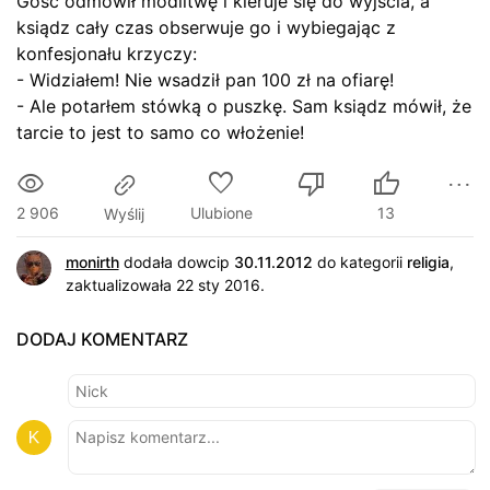
Gość odmówił modlitwę i kieruje się do wyjścia, a
ksiądz cały czas obserwuje go i wybiegając z
konfesjonału krzyczy:
- Widziałem! Nie wsadził pan 100 zł na ofiarę!
- Ale potarłem stówką o puszkę. Sam ksiądz mówił, że
tarcie to jest to samo co włożenie!
2 906
Ulubione
13
Wyślij
monirth
dodała dowcip
30.11.2012
do kategorii
religia
,
zaktualizowała 22 sty 2016.
DODAJ KOMENTARZ