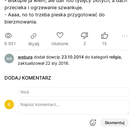
- Biskupie ja wiem, ale dali 100 tysięcy złotych, a dach
przecieka i ogrzewanie szwankuje.
- Aaaa, no to trzeba pieska przygotować do
bierzmowania.
6 951
Ulubione
2
15
Wyślij
webura
dodał dowcip
23.10.2014
do kategorii
religia
,
zaktualizował 22 sty 2016.
DODAJ KOMENTARZ
Skomentuj