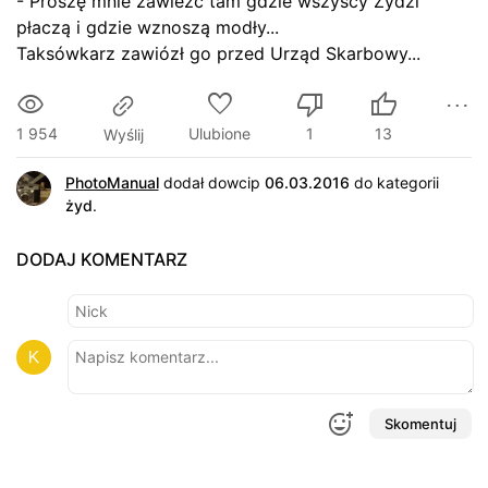
- Proszę mnie zawieźć tam gdzie wszyscy Żydzi
płaczą i gdzie wznoszą modły...
Taksówkarz zawiózł go przed Urząd Skarbowy...
1 954
Ulubione
1
13
Wyślij
PhotoManual
dodał dowcip
06.03.2016
do kategorii
żyd
.
DODAJ KOMENTARZ
Skomentuj