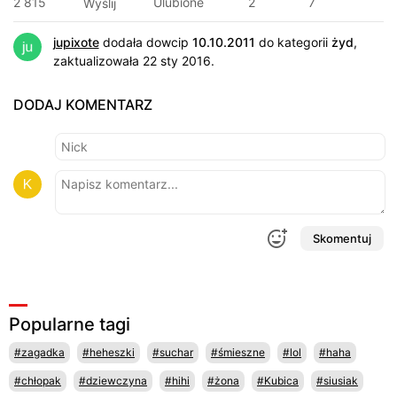
2 815
Ulubione
2
7
Wyślij
jupixote
dodała dowcip
10.10.2011
do kategorii
żyd
,
zaktualizowała 22 sty 2016.
DODAJ KOMENTARZ
Skomentuj
Popularne tagi
#zagadka
#heheszki
#suchar
#śmieszne
#lol
#haha
#chłopak
#dziewczyna
#hihi
#żona
#Kubica
#siusiak