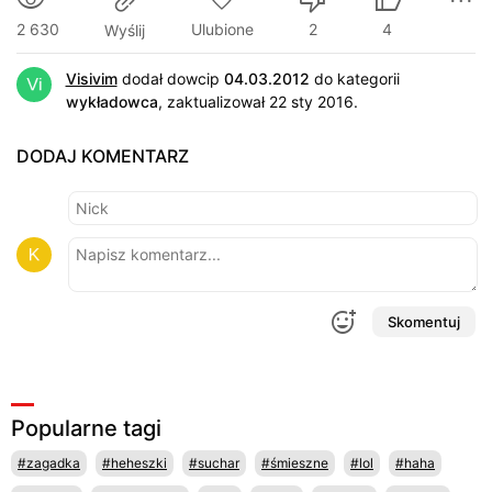
2 630
Ulubione
2
4
Wyślij
Visivim
dodał dowcip
04.03.2012
do kategorii
wykładowca
, zaktualizował 22 sty 2016.
DODAJ KOMENTARZ
Skomentuj
Popularne tagi
#zagadka
#heheszki
#suchar
#śmieszne
#lol
#haha