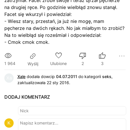
zatrzymał. Facet zrobił swoje i teraz ujrzał pęcherze
na drugiej ręce. Po godzinie wielbłąd znowu stanął.
Facet się wkurzył i powiedział:
- Wiesz stary, przestań, ja już nie mogę, mam
pęcherze na dwóch rękach. No jak miałbym to zrobić?
Na to wielbłąd się roześmiał i odpowiedział:
- Cmok cmok cmok.
1 964
Ulubione
2
3
Wyślij
Xale
dodała dowcip
04.07.2011
do kategorii
seks
,
zaktualizowała 22 sty 2016.
DODAJ KOMENTARZ