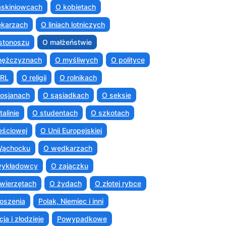
askiniowcach
O kobietach
ekarzach
O liniach lotniczych
istonoszu
O małżeństwie
mężczyznach
O myśliwych
O polityce
PRL
O religii
O rolnikach
osjanach
O sąsiadkach
O seksie
talinie
O studentach
O szkotach
eściowej
O Unii Europejskiej
Wąchocku
O wędkarzach
wykładowcy
O zajączku
wierzętach
O żydach
O złotej rybce
oszenia
Polak, Niemiec i inni
cja i złodzieje
Powypadkowe