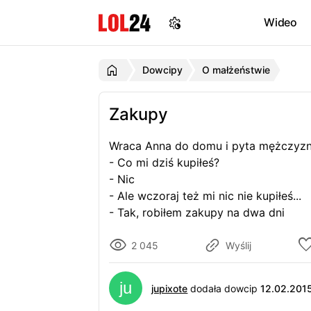
Wideo
Dowcipy
O małżeństwie
Zakupy
Wraca Anna do domu i pyta mężczyzn
- Co mi dziś kupiłeś?
- Nic
- Ale wczoraj też mi nic nie kupiłeś...
- Tak, robiłem zakupy na dwa dni
2 045
Wyślij
jupixote
dodała dowcip
12.02.201