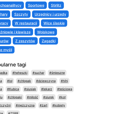
choanalitycy
Sportowe
Stirlitz
hary
Szczyty
Urzędnicy i urzędy
racy
W restauracji
Wice śląskie
źniowie i klawisze
Wojskowe
murów
Z zeszytów
Zagadki
te myśli
ularne tagi
gadka
#heheszki
#suchar
#śmieszne
ha
#lol
#chłopak
#dziewczyna
#hihi
na
#Kubica
#siusiak
#lekarz
#teściowa
iu
#chłopaki
#miłość
#siurek
#kot
czyźni
#mężczyzna
#żart
#kobiety
ga
#ZSRR