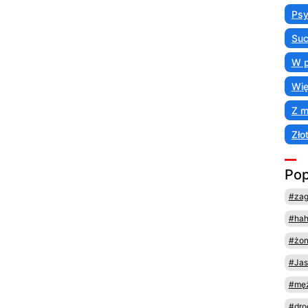
Psy
Suc
W p
Wię
Z 
Zło
Pop
#za
#ha
#żo
#Jas
#męż
#dro