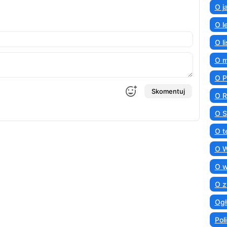
O j
O l
O l
O 
O 
Skomentuj
O R
O S
O t
O 
O 
O z
Ogł
Poli