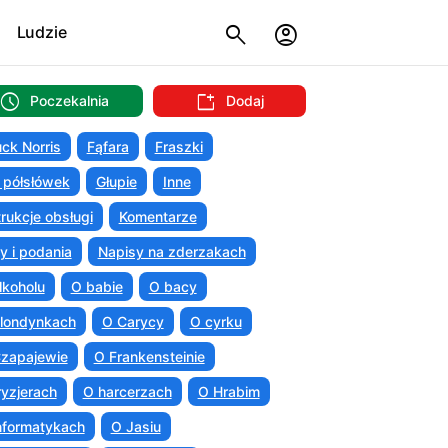
Ludzie
Poczekalnia
Dodaj
ck Norris
Fąfara
Fraszki
 półsłówek
Głupie
Inne
trukcje obsługi
Komentarze
ty i podania
Napisy na zderzakach
lkoholu
O babie
O bacy
londynkach
O Carycy
O cyrku
zapajewie
O Frankensteinie
ryzjerach
O harcerzach
O Hrabim
nformatykach
O Jasiu