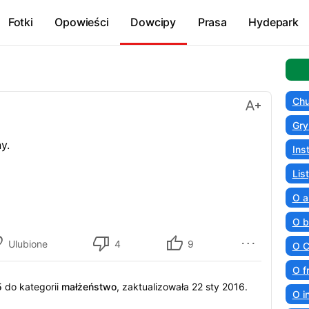
Fotki
Opowieści
Dowcipy
Prasa
Hydepark
Chu
Gry
y.
Ins
Lis
O a
O b
Ulubione
4
9
O C
O f
5
do kategorii
małżeństwo
, zaktualizowała 22 sty 2016.
O i