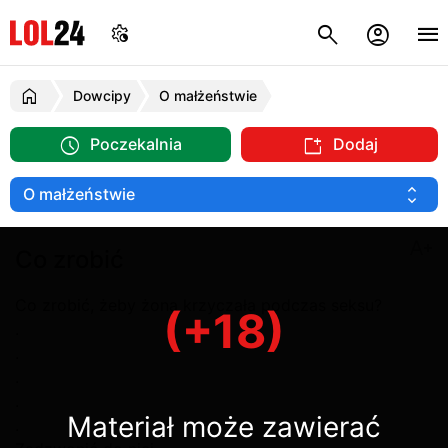
Dowcipy
O małżeństwie
Poczekalnia
Dodaj
Co zrobić
Co zrobić, żeby żona krzyczała podczas seksu?
(+18)
.
.
.
.
Materiał może zawierać
.