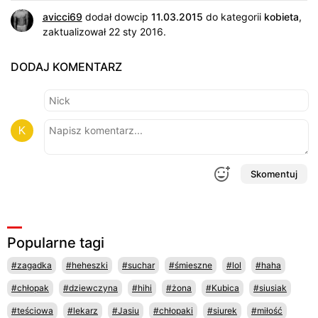
avicci69
dodał dowcip
11.03.2015
do kategorii
kobieta
,
zaktualizował 22 sty 2016.
DODAJ KOMENTARZ
Skomentuj
Popularne tagi
#zagadka
#heheszki
#suchar
#śmieszne
#lol
#haha
#chłopak
#dziewczyna
#hihi
#żona
#Kubica
#siusiak
#teściowa
#lekarz
#Jasiu
#chłopaki
#siurek
#miłość