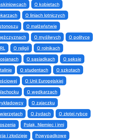
askiniowcach
O kobietach
ekarzach
O liniach lotniczych
istonoszu
O małżeństwie
mężczyznach
O myśliwych
O polityce
PRL
O religii
O rolnikach
osjanach
O sąsiadkach
O seksie
talinie
O studentach
O szkotach
eściowej
O Unii Europejskiej
Wąchocku
O wędkarzach
wykładowcy
O zajączku
wierzętach
O żydach
O złotej rybce
oszenia
Polak, Niemiec i inni
cja i złodzieje
Powypadkowe