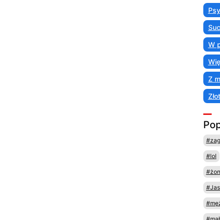
Psy
Suc
W p
Wię
Z 
Zło
Pop
#za
#lol
#żo
#Jas
#męż
#mał