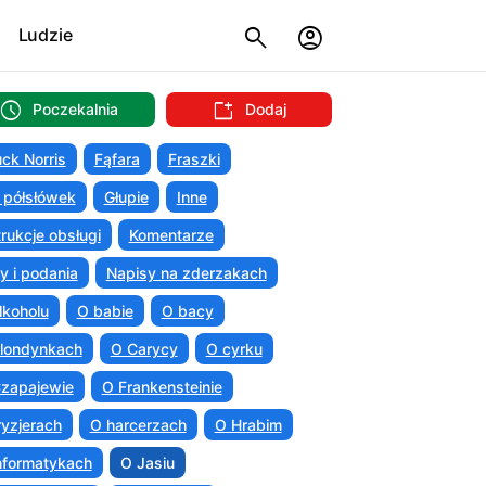
Ludzie
Poczekalnia
Dodaj
ck Norris
Fąfara
Fraszki
 półsłówek
Głupie
Inne
trukcje obsługi
Komentarze
ty i podania
Napisy na zderzakach
lkoholu
O babie
O bacy
londynkach
O Carycy
O cyrku
zapajewie
O Frankensteinie
ryzjerach
O harcerzach
O Hrabim
nformatykach
O Jasiu