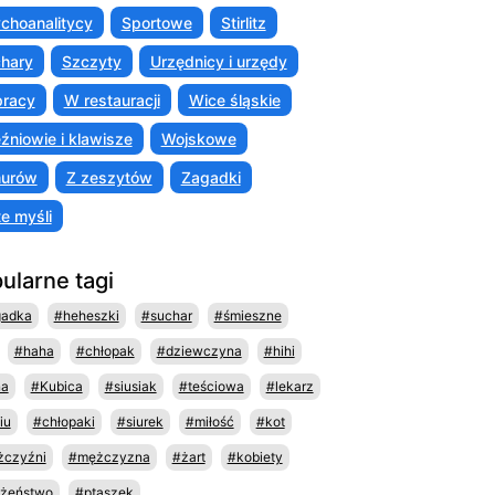
choanalitycy
Sportowe
Stirlitz
hary
Szczyty
Urzędnicy i urzędy
racy
W restauracji
Wice śląskie
źniowie i klawisze
Wojskowe
murów
Z zeszytów
Zagadki
te myśli
ularne tagi
gadka
#heheszki
#suchar
#śmieszne
#haha
#chłopak
#dziewczyna
#hihi
na
#Kubica
#siusiak
#teściowa
#lekarz
iu
#chłopaki
#siurek
#miłość
#kot
czyźni
#mężczyzna
#żart
#kobiety
żeństwo
#ptaszek