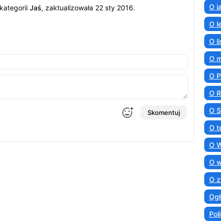
O j
kategorii
Jaś
, zaktualizowała 22 sty 2016.
O l
O l
O 
O 
O R
O S
Skomentuj
O t
O 
O 
O z
Ogł
Poli