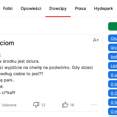
Fotki
Opowieści
Dowcipy
Prasa
Hydepark
Chu
eciom
Gry
:
Ins
w środku jest dziura.
Lis
eci wyjdźcie na chwilę na podwórko. Gdy dzieci
według ciebie to jest??
O a
ę pani..
O b
a:
 ci*ka!!!
O C
O f
Ulubione
12
18
O i